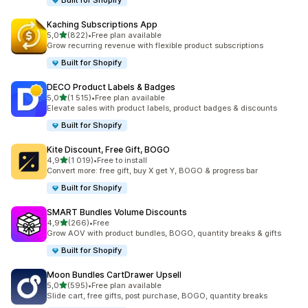
Built for Shopify
Kaching Subscriptions App
z 5 hvězd
5,0
(822)
•
Free plan available
Celkový počet recenzí: 822
Grow recurring revenue with flexible product subscriptions
Built for Shopify
DECO Product Labels & Badges
z 5 hvězd
5,0
(1 515)
•
Free plan available
Celkový počet recenzí: 1515
Elevate sales with product labels, product badges & discounts
Built for Shopify
Kite Discount, Free Gift, BOGO
z 5 hvězd
4,9
(1 019)
•
Free to install
Celkový počet recenzí: 1019
Convert more: free gift, buy X get Y, BOGO & progress bar
Built for Shopify
SMART Bundles Volume Discounts
z 5 hvězd
4,9
(266)
•
Free
Celkový počet recenzí: 266
Grow AOV with product bundles, BOGO, quantity breaks & gifts
Built for Shopify
Moon Bundles CartDrawer Upsell
z 5 hvězd
5,0
(595)
•
Free plan available
Celkový počet recenzí: 595
Slide cart, free gifts, post purchase, BOGO, quantity breaks