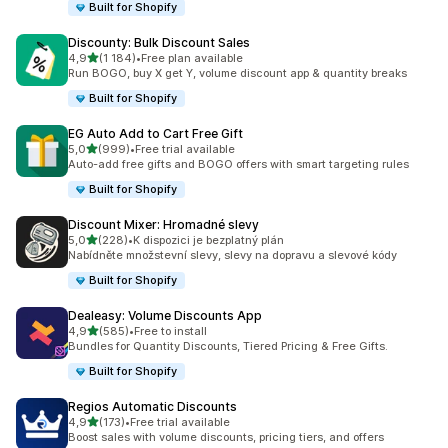
Built for Shopify
Discounty: Bulk Discount Sales
z 5 hvězd
4,9
(1 184)
•
Free plan available
Celkový počet recenzí: 1184
Run BOGO, buy X get Y, volume discount app & quantity breaks
Built for Shopify
EG Auto Add to Cart Free Gift
z 5 hvězd
5,0
(999)
•
Free trial available
Celkový počet recenzí: 999
Auto-add free gifts and BOGO offers with smart targeting rules
Built for Shopify
Discount Mixer: Hromadné slevy
z 5 hvězd
5,0
(228)
•
K dispozici je bezplatný plán
Celkový počet recenzí: 228
Nabídněte množstevní slevy, slevy na dopravu a slevové kódy
Built for Shopify
Dealeasy: Volume Discounts App
z 5 hvězd
4,9
(585)
•
Free to install
Celkový počet recenzí: 585
Bundles for Quantity Discounts, Tiered Pricing & Free Gifts.
Built for Shopify
Regios Automatic Discounts
z 5 hvězd
4,9
(173)
•
Free trial available
Celkový počet recenzí: 173
Boost sales with volume discounts, pricing tiers, and offers