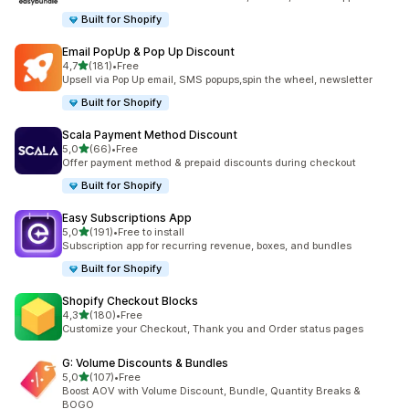
Built for Shopify
Email PopUp & Pop Up Discount
z 5 hvězd
4,7
(181)
•
Free
Celkový počet recenzí: 181
Upsell via Pop Up email, SMS popups,spin the wheel, newsletter
Built for Shopify
Scala Payment Method Discount
z 5 hvězd
5,0
(66)
•
Free
Celkový počet recenzí: 66
Offer payment method & prepaid discounts during checkout
Built for Shopify
Easy Subscriptions App
z 5 hvězd
5,0
(191)
•
Free to install
Celkový počet recenzí: 191
Subscription app for recurring revenue, boxes, and bundles
Built for Shopify
Shopify Checkout Blocks
z 5 hvězd
4,3
(180)
•
Free
Celkový počet recenzí: 180
Customize your Checkout, Thank you and Order status pages
G: Volume Discounts & Bundles
z 5 hvězd
5,0
(107)
•
Free
Celkový počet recenzí: 107
Boost AOV with Volume Discount, Bundle, Quantity Breaks &
BOGO