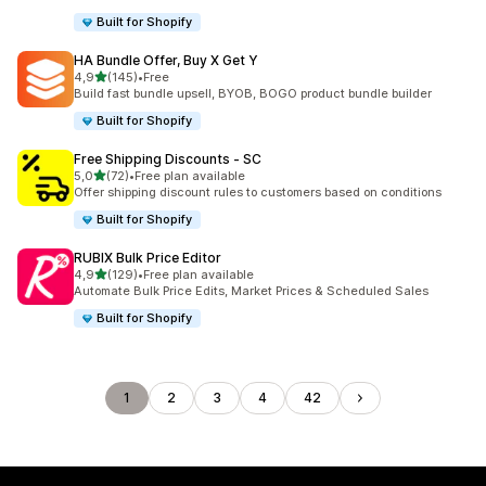
Built for Shopify
HA Bundle Offer, Buy X Get Y
z 5 hvězd
4,9
(145)
•
Free
Celkový počet recenzí: 145
Build fast bundle upsell, BYOB, BOGO product bundle builder
Built for Shopify
Free Shipping Discounts ‑ SC
z 5 hvězd
5,0
(72)
•
Free plan available
Celkový počet recenzí: 72
Offer shipping discount rules to customers based on conditions
Built for Shopify
RUBIX Bulk Price Editor
z 5 hvězd
4,9
(129)
•
Free plan available
Celkový počet recenzí: 129
Automate Bulk Price Edits, Market Prices & Scheduled Sales
Built for Shopify
1
2
3
4
42