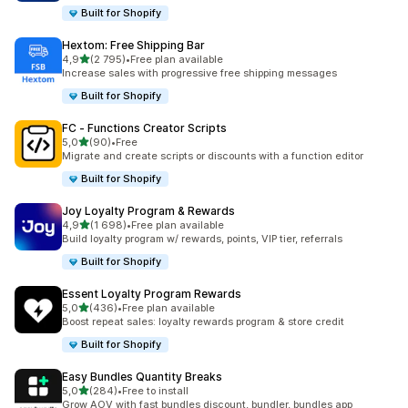
Built for Shopify
Hextom: Free Shipping Bar
z 5 hvězd
4,9
(2 795)
•
Free plan available
Celkový počet recenzí: 2795
Increase sales with progressive free shipping messages
Built for Shopify
FC ‑ Functions Creator Scripts
z 5 hvězd
5,0
(90)
•
Free
Celkový počet recenzí: 90
Migrate and create scripts or discounts with a function editor
Built for Shopify
Joy Loyalty Program & Rewards
z 5 hvězd
4,9
(1 698)
•
Free plan available
Celkový počet recenzí: 1698
Build loyalty program w/ rewards, points, VIP tier, referrals
Built for Shopify
Essent Loyalty Program Rewards
z 5 hvězd
5,0
(436)
•
Free plan available
Celkový počet recenzí: 436
Boost repeat sales: loyalty rewards program & store credit
Built for Shopify
Easy Bundles Quantity Breaks
z 5 hvězd
5,0
(284)
•
Free to install
Celkový počet recenzí: 284
Grow AOV with fast bundles discount, bundler, bundles app