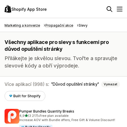
Shopify App Store
Marketing a konverze
Propagační akce
Slevy
Všechny aplikace pro slevy s funkcemi pro
důvod opuštění stránky
Přilákejte je skvělou slevou. Tvořte a spravujte
slevové kódy a obří výprodeje.
Více aplikací (998) s:
Důvod opuštění stránky
Vymazat
Built for Shopify
Pumper Bundles Quantity Breaks
z 5 hvězd
4,9
(3 217)
•
Free plan available
Celkový počet recenzí: 3217
Increase AOV with Bundle offers, Free Gift & Volume Discount!