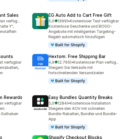
unt Sales
EG Auto Add to Cart Free Gift
von 5 Sternen
Kostenloser Plan verfügbar
5,0
(999)
•
Kostenloser Test verfügbar
mt
999 Rezensionen insgesamt
alte Y“,
Kostenlose Geschenke und BOGO-
nstaffeln
Angebote mit intelligenten Targeting-
Regeln automatisch hinzufügen
Built for Shopify
counts
Hextom: Free Shipping Bar
von 5 Sternen
st verfügbar
4,9
(2.795)
•
Kostenloser Plan verfügbar
mt
2795 Rezensionen insgesamt
nrabatten,
Steigern Sie Verkäufe mit
en
fortschreitenden Versandzielen
Built for Shopify
am Rewards
Easy Bundles Quantity Breaks
von 5 Sternen
an verfügbar
5,0
(284)
•
Kostenlose Installation
mt
284 Rezensionen insgesamt
rn:
Steigere den AOV mit schnellen
-Guthaben
Bundle-Rabatten, Bundler und Bundle-
App
Built for Shopify
p
Shopify Checkout Blocks