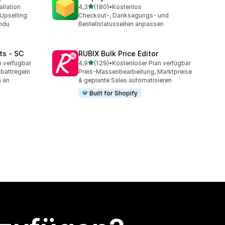
von 5 Sternen
allation
4,3
(180)
•
Kostenlos
t
180 Rezensionen insgesamt
Upselling
Checkout-, Danksagungs- und
indu
Bestellstatusseiten anpassen
ts ‑ SC
RUBIX Bulk Price Editor
von 5 Sternen
n verfügbar
4,9
(129)
•
Kostenloser Plan verfügbar
t
129 Rezensionen insgesamt
battregeln
Preis-Massenbearbeitung, Marktpreise
n an
& geplante Sales automatisieren
Built for Shopify