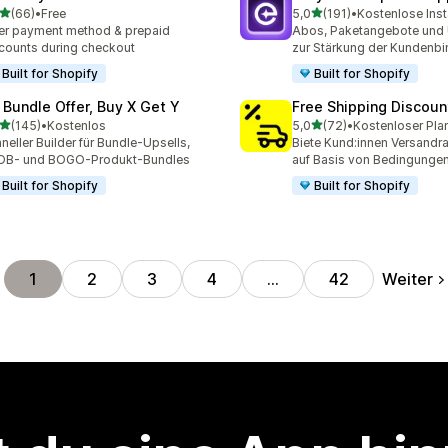
von 5 Sternen
von 5 Sternen
(66)
•
Free
5,0
(191)
•
Kostenlose Inst
Rezensionen insgesamt
191 Rezensionen insgesam
er payment method & prepaid
Abos, Paketangebote und 
counts during checkout
zur Stärkung der Kundenb
Built for Shopify
Built for Shopify
 Bundle Offer, Buy X Get Y
Free Shipping Discoun
von 5 Sternen
von 5 Sternen
(145)
•
Kostenlos
5,0
(72)
•
Kostenloser Pla
 Rezensionen insgesamt
72 Rezensionen insgesam
neller Builder für Bundle-Upsells,
Biete Kund:innen Versandra
OB- und BOGO-Produkt-Bundles
auf Basis von Bedingunge
Built for Shopify
Built for Shopify
Weiter
1
2
3
4
…
42