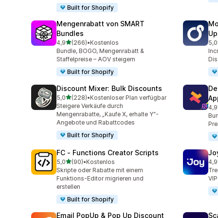
Built for Shopify
Mengenrabatt von SMART
Mo
Bundles
Up
von 5 Sternen
4,9
(266)
•
Kostenlos
5,0
266 Rezensionen insgesamt
595
Bundle, BOGO, Mengenrabatt &
Inc
Staffelpreise – AOV steigern
Dis
Built for Shopify
Discount Mixer: Bulk Discounts
De
von 5 Sternen
5,0
(228)
•
Kostenloser Plan verfügbar
Ap
228 Rezensionen insgesamt
Steigere Verkäufe durch
4,9
585
Mengenrabatte, „Kaufe X, erhalte Y“-
Bun
Angebote und Rabattcodes
Pre
Built for Shopify
FC ‑ Functions Creator Scripts
Jo
von 5 Sternen
5,0
(90)
•
Kostenlos
4,9
90 Rezensionen insgesamt
169
Skripte oder Rabatte mit einem
Tre
Funktions-Editor migrieren und
VIP
erstellen
Built for Shopify
Email PopUp & Pop Up Discount
Sc