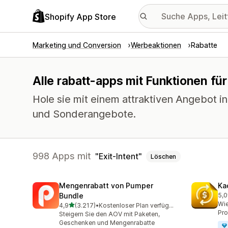
Shopify App Store
Marketing und Conversion
Werbeaktionen
Rabatte
Alle rabatt-apps mit Funktionen für
Hole sie mit einem attraktiven Angebot i
und Sonderangebote.
998 Apps mit
Exit-Intent
Löschen
Mengenrabatt von Pumper
Ka
Bundle
5,0
822
Wie
von 5 Sternen
4,9
(3.217)
•
Kostenloser Plan verfügbar
3217 Rezensionen insgesamt
Pro
Steigern Sie den AOV mit Paketen,
Geschenken und Mengenrabatte