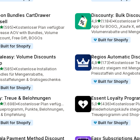
on Bundles CartDrawer
Discounty: Bulk Disco
von 5 Sternen
sell
4,9
(1.184)
•
1184 Rezensionen insgesa
App für BOGO, „Kaufe X, erh
von 5 Sternen
(595)
•
Kostenloser Plan verfügbar
 Rezensionen insgesamt
Volumenrabatte und Menge
rease AOV with Bundles, Volume
count, Free Gift, BOGOs
Built for Shopify
Built for Shopify
aleasy: Volume Discounts
Regios Automatic Dis
von 5 Sternen
p
4,9
(173)
•
Kostenloser Te
173 Rezensionen insgesa
Umsatz steigern mit Menge
von 5 Sternen
(585)
•
Kostenlose Installation
 Rezensionen insgesamt
Preisstaffeln und Angebot
dles für Mengenrabatte,
isstaffelungen & Gratisgeschenke.
Built for Shopify
Built for Shopify
y: Treue & Belohnungen
Essent Loyalty Progr
von 5 Sternen
von 5 Sternen
(1.698)
•
Kostenloser Plan verfügbar
5,0
(436)
•
Kostenloser Pl
8 Rezensionen insgesamt
436 Rezensionen insgesa
ueprogramm, Punkte, Belohnungen,
Wiederholungskäufe steige
 & Empfehlung
Treueprogramm und Shop
Built for Shopify
Built for Shopify
ala Payment Method Discount
Easy Subscriptions Ap