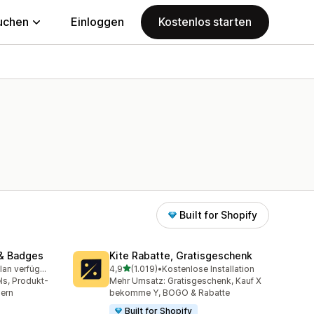
uchen
Einloggen
Kostenlos starten
Built for Shopify
& Badges
Kite Rabatte, Gratisgeschenk
von 5 Sternen
Kostenloser Plan verfügbar
4,9
(1.019)
•
Kostenlose Installation
mt
1019 Rezensionen insgesamt
ls, Produkt-
Mehr Umsatz: Gratisgeschenk, Kauf X
gern
bekomme Y, BOGO & Rabatte
Built for Shopify