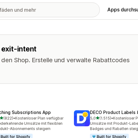
Apps durchs
 exit-intent
n den Shop. Erstelle und verwalte Rabattcodes
ching Subscriptions App
DECO Product Labels 
von 5 Sternen
von 5 Sternen
(822)
•
Kostenloser Plan verfügbar
5,0
(1.515)
•
 Rezensionen insgesamt
1515 Rezensionen insgesa
derkehrende Umsätze mit flexiblen
Umsätze mit Produkt-Labe
dukt-Abonnements steigern
Badges und Rabatten stei
Built for Shopify
Built for Shopify