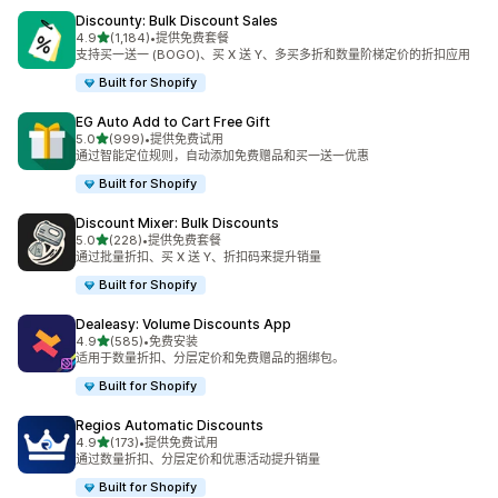
Discounty: Bulk Discount Sales
星（满分 5 星）
4.9
(1,184)
•
提供免费套餐
总共 1184 条评论
支持买一送一 (BOGO)、买 X 送 Y、多买多折和数量阶梯定价的折扣应用
Built for Shopify
EG Auto Add to Cart Free Gift
星（满分 5 星）
5.0
(999)
•
提供免费试用
总共 999 条评论
通过智能定位规则，自动添加免费赠品和买一送一优惠
Built for Shopify
Discount Mixer: Bulk Discounts
星（满分 5 星）
5.0
(228)
•
提供免费套餐
总共 228 条评论
通过批量折扣、买 X 送 Y、折扣码来提升销量
Built for Shopify
Dealeasy: Volume Discounts App
星（满分 5 星）
4.9
(585)
•
免费安装
总共 585 条评论
适用于数量折扣、分层定价和免费赠品的捆绑包。
Built for Shopify
Regios Automatic Discounts
星（满分 5 星）
4.9
(173)
•
提供免费试用
总共 173 条评论
通过数量折扣、分层定价和优惠活动提升销量
Built for Shopify