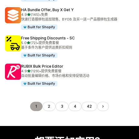
HA Bundle Offer, Buy X Get Y
星（满分 5 星）
4.9
(145)
•
免费
总共 145 条评论
快速打造捆绑包追加销售、BYOB 及买一送一产品捆绑包生成器
Built for Shopify
Free Shipping Discounts ‑ SC
星（满分 5 星）
5.0
(72)
•
提供免费套餐
总共 72 条评论
基于条件为客户提供运费折扣规则
Built for Shopify
RUBIX Bulk Price Editor
星（满分 5 星）
4.9
(129)
•
提供免费套餐
总共 129 条评论
自动批量编辑价格、市场价格和安排促销活动
Built for Shopify
1
2
3
4
42