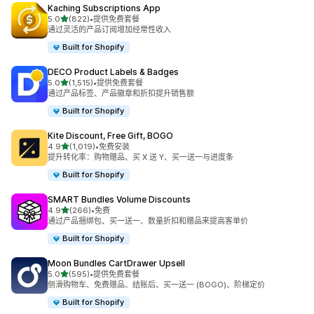
Kaching Subscriptions App
星（满分 5 星）
5.0
(822)
•
提供免费套餐
总共 822 条评论
通过灵活的产品订阅增加经常性收入
Built for Shopify
DECO Product Labels & Badges
星（满分 5 星）
5.0
(1,515)
•
提供免费套餐
总共 1515 条评论
通过产品标签、产品徽章和折扣提升销售额
Built for Shopify
Kite Discount, Free Gift, BOGO
星（满分 5 星）
4.9
(1,019)
•
免费安装
总共 1019 条评论
提升转化率：购物赠品、买 X 送 Y、买一送一与进度条
Built for Shopify
SMART Bundles Volume Discounts
星（满分 5 星）
4.9
(266)
•
免费
总共 266 条评论
通过产品捆绑包、买一送一、数量折扣和赠品来提高客单价
Built for Shopify
Moon Bundles CartDrawer Upsell
星（满分 5 星）
5.0
(595)
•
提供免费套餐
总共 595 条评论
侧滑购物车、免费赠品、结账后、买一送一 (BOGO)、阶梯定价
Built for Shopify