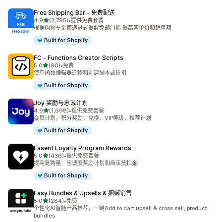
Free Shipping Bar ‑ 免费配送
星（满分 5 星）
4.9
(2,795)
•
提供免费套餐
总共 2795 条评论
根据购物车金额递进式提醒免邮门槛 提高客单价和销售额
Built for Shopify
FC ‑ Functions Creator Scripts
星（满分 5 星）
5.0
(90)
•
免费
总共 90 条评论
使用函数编辑器迁移和创建脚本或折扣
Built for Shopify
Joy 奖励与忠诚计划
星（满分 5 星）
4.9
(1,698)
•
提供免费套餐
总共 1698 条评论
会员计划，积分奖励，兑换，VIP等级，推荐计划
Built for Shopify
Essent Loyalty Program Rewards
星（满分 5 星）
5.0
(436)
•
提供免费套餐
总共 436 条评论
提高复购量：忠诚度奖励计划和商店抵扣金
Built for Shopify
Easy Bundles & Upsells & 捆绑销售
星（满分 5 星）
5.0
(284)
•
免费
总共 284 条评论
个性化AI智能产品推荐，一键Add to cart upsell & cross sell, product
bundles