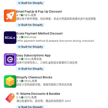
Built for Shopify
Email PopUp & Pop Up Discount
星（满分 5 星）
4.7
(181)
•
免费
总共 181 条评论
通过电子邮件弹窗、短信弹窗、幸运大转盘和新闻通讯进行追加销售
Built for Shopify
Scala Payment Method Discount
星（满分 5 星）
5.0
(66)
•
Free
总共 66 条评论
Offer payment method & prepaid discounts during checkout
Built for Shopify
Easy Subscriptions App
星（满分 5 星）
5.0
(191)
•
免费安装
总共 191 条评论
适用于经常性收入、订阅礼盒和组合套餐的订阅应用
Built for Shopify
Shopify Checkout Blocks
星（满分 5 星）
4.3
(180)
•
免费
总共 180 条评论
自定义您的结账页面、感谢页面和订单状态页面
G: Volume Discounts & Bundles
星（满分 5 星）
5.0
(107)
•
免费
总共 107 条评论
通过批量折扣、组合购、赠品和加购提升 AOV
Built for Shopify