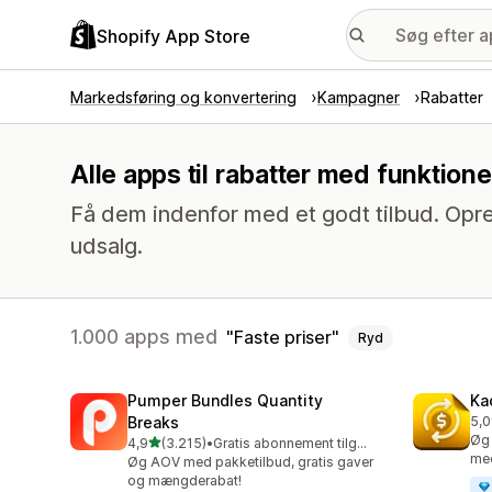
Shopify App Store
Markedsføring og konvertering
Kampagner
Rabatter
Alle apps til rabatter med funktione
Få dem indenfor med et godt tilbud. Opre
udsalg.
1.000 apps med
Faste priser
Ryd
Pumper Bundles Quantity
Ka
Breaks
5,0
819
Øg 
ud af 5 stjerner
4,9
(3.215)
•
Gratis abonnement tilgængeligt
3215 anmeldelser i alt
med
Øg AOV med pakketilbud, gratis gaver
og mængderabat!