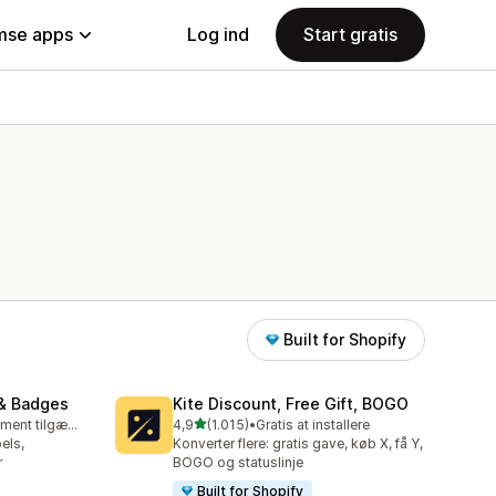
se apps
Log ind
Start gratis
Built for Shopify
& Badges
Kite Discount, Free Gift, BOGO
ud af 5 stjerner
Gratis abonnement tilgængeligt
4,9
(1.015)
•
Gratis at installere
1015 anmeldelser i alt
els,
Konverter flere: gratis gave, køb X, få Y,
r
BOGO og statuslinje
Built for Shopify