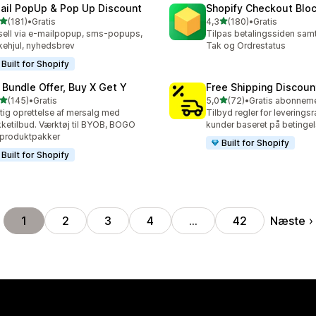
ail PopUp & Pop Up Discount
Shopify Checkout Blo
ud af 5 stjerner
ud af 5 stjerner
(181)
•
Gratis
4,3
(180)
•
Gratis
 anmeldelser i alt
180 anmeldelser i alt
ell via e-mailpopup, sms-popups,
Tilpas betalingssiden samt
kehjul, nyhedsbrev
Tak og Ordrestatus
Built for Shopify
 Bundle Offer, Buy X Get Y
Free Shipping Discoun
ud af 5 stjerner
ud af 5 stjerner
(145)
•
Gratis
5,0
(72)
•
 anmeldelser i alt
72 anmeldelser i alt
tig oprettelse af mersalg med
Tilbyd regler for leveringsra
ketilbud. Værktøj til BYOB, BOGO
kunder baseret på betingel
produktpakker
Built for Shopify
Built for Shopify
Næste
1
2
3
4
…
42