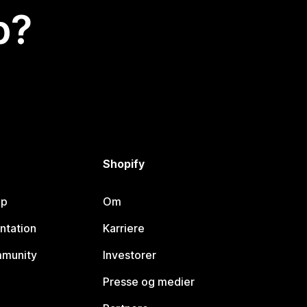
p?
Shopify
lp
Om
ntation
Karriere
mmunity
Investorer
Presse og medier