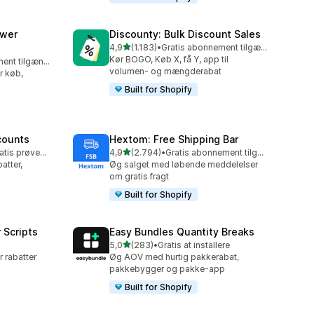
awer
Discounty: Bulk Discount Sales
ud af 5 stjerner
4,9
(1.183)
•
Gratis abonnement tilgængeligt
1183 anmeldelser i alt
Kør BOGO, Køb X, få Y, app til
Gratis abonnement tilgængeligt
volumen- og mængderabat
er køb,
Built for Shopify
counts
Hextom: Free Shipping Bar
ud af 5 stjerner
Mulighed for gratis prøveperiode
4,9
(2.794)
•
Gratis abonnement tilgængeligt
2794 anmeldelser i alt
tter,
Øg salget med løbende meddelelser
om gratis fragt
Built for Shopify
 Scripts
Easy Bundles Quantity Breaks
ud af 5 stjerner
5,0
(283)
•
Gratis at installere
283 anmeldelser i alt
r rabatter
Øg AOV med hurtig pakkerabat,
pakkebygger og pakke-app
Built for Shopify