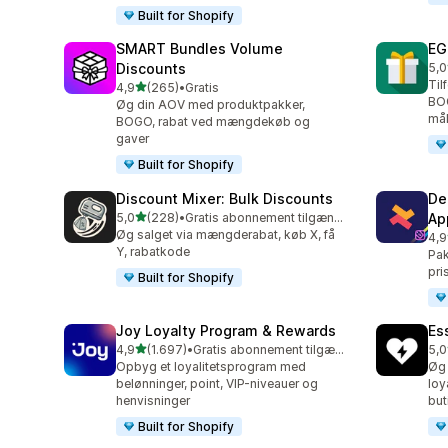
Built for Shopify
SMART Bundles Volume
EG
Discounts
5,0
100
Til
ud af 5 stjerner
4,9
(265)
•
Gratis
265 anmeldelser i alt
BO
Øg din AOV med produktpakker,
mål
BOGO, rabat ved mængdekøb og
gaver
Built for Shopify
Discount Mixer: Bulk Discounts
De
ud af 5 stjerner
5,0
(228)
•
Gratis abonnement tilgængeligt
Ap
228 anmeldelser i alt
Øg salget via mængderabat, køb X, få
4,9
584
Y, rabatkode
Pak
pri
Built for Shopify
Joy Loyalty Program & Rewards
Es
ud af 5 stjerner
4,9
(1.697)
•
Gratis abonnement tilgængeligt
5,0
1697 anmeldelser i alt
435
Opbyg et loyalitetsprogram med
Øg 
belønninger, point, VIP-niveauer og
loy
henvisninger
but
Built for Shopify