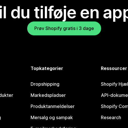
il du tilføje en ap
Prøv Shopify gratis i 3 dage
Topkategorier
Ressourcer
Dropshipping
Shopify Hjæ
dukter
Markedspladser
API-dokume
Produktanmeldelser
Shopify Co
g
Mersalg og sampak
Research