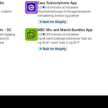
cks
Easy Subscriptions App
ud af 5 stjerner
5,0
(191)
•
Gratis at installere
191 anmeldelser i alt
 siderne
Abonnementsapp til tilbagevendende
omsætning, bokse og pakker
Built for Shopify
ts ‑ SC
MBC Mix and Match Bundles App
ud af 5 stjerner
Gratis abonnement tilgængeligt
4,9
(351)
•
Gratis at installere
351 anmeldelser i alt
bat til
Opret nemt pakkeprodukterne "køb én,
ser
og få én" samt "køb X og få Y"
Built for Shopify