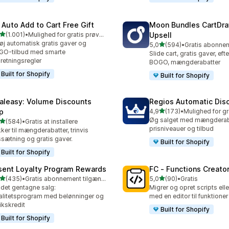
 Auto Add to Cart Free Gift
Moon Bundles CartDr
ud af 5 stjerner
(1.001)
•
Mulighed for gratis prøveperiode
Upsell
1 anmeldelser i alt
føj automatisk gratis gaver og
ud af 5 stjerner
5,0
(594)
•
594 anmeldelser i alt
GO-tilbud med smarte
Slide cart, gratis gaver, eft
retningsregler
BOGO, mængderabatter
Built for Shopify
Built for Shopify
aleasy: Volume Discounts
Regios Automatic Dis
ud af 5 stjerner
p
4,9
(173)
•
173 anmeldelser i alt
Øg salget med mængderaba
ud af 5 stjerner
(584)
•
Gratis at installere
 anmeldelser i alt
prisniveauer og tilbud
ker til mængderabatter, trinvis
ssætning og gratis gaver.
Built for Shopify
Built for Shopify
sent Loyalty Program Rewards
FC ‑ Functions Creator
ud af 5 stjerner
ud af 5 stjerner
(435)
•
Gratis abonnement tilgængeligt
5,0
(90)
•
Gratis
 anmeldelser i alt
90 anmeldelser i alt
det gentagne salg:
Migrer og opret scripts elle
alitetsprogram med belønninger og
med en editor til funktioner
ikskredit
Built for Shopify
Built for Shopify