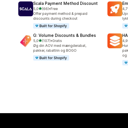
Scala Payment Method Discount
Em
ud af 5 stjerner
5,0
(66)
•
Free
4,7
66 anmeldelser i alt
181
Offer payment method & prepaid
Ups
discounts during checkout
lyk
Built for Shopify
G: Volume Discounts & Bundles
HA
ud af 5 stjerner
5,0
(107)
•
Gratis
4,9
107 anmeldelser i alt
145
Øg din AOV med mængderabat,
Hur
pakker, rabattrin og BOGO
pak
og 
Built for Shopify