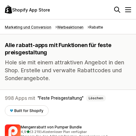
Shopify App Store
Marketing und Conversion
Werbeaktionen
Rabatte
Alle rabatt-apps mit Funktionen für feste
preisgestaltung
Hole sie mit einem attraktiven Angebot in den
Shop. Erstelle und verwalte Rabattcodes und
Sonderangebote.
998 Apps mit
Feste Preisgestaltung
Löschen
Built for Shopify
Mengenrabatt von Pumper Bundle
von 5 Sternen
4,9
(3.219)
•
Kostenloser Plan verfügbar
3219 Rezensionen insgesamt