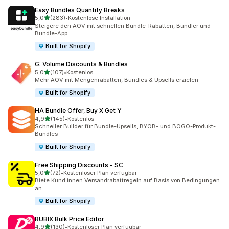
Easy Bundles Quantity Breaks
von 5 Sternen
5,0
(283)
•
Kostenlose Installation
283 Rezensionen insgesamt
Steigere den AOV mit schnellen Bundle-Rabatten, Bundler und
Bundle-App
Built for Shopify
G: Volume Discounts & Bundles
von 5 Sternen
5,0
(107)
•
Kostenlos
107 Rezensionen insgesamt
Mehr AOV mit Mengenrabatten, Bundles & Upsells erzielen
Built for Shopify
HA Bundle Offer, Buy X Get Y
von 5 Sternen
4,9
(145)
•
Kostenlos
145 Rezensionen insgesamt
Schneller Builder für Bundle-Upsells, BYOB- und BOGO-Produkt-
Bundles
Built for Shopify
Free Shipping Discounts ‑ SC
von 5 Sternen
5,0
(72)
•
Kostenloser Plan verfügbar
72 Rezensionen insgesamt
Biete Kund:innen Versandrabattregeln auf Basis von Bedingungen
an
Built for Shopify
RUBIX Bulk Price Editor
von 5 Sternen
4,9
(130)
•
Kostenloser Plan verfügbar