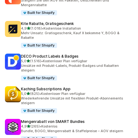
Steigern Sie den AOV mit Paketen, Geschenken und
Mengenrabatte
Built for Shopify
Kite Rabatte, Gratisgeschenk
von 5 Sternen
4,9
(1.018)
•
Kostenlose Installation
1018 Rezensionen insgesamt
Mehr Umsatz: Gratisgeschenk, Kauf X bekomme Y, BOGO &
Rabatte
Built for Shopify
DECO Product Labels & Badges
von 5 Sternen
5,0
(1.516)
•
Kostenloser Plan verfügbar
1516 Rezensionen insgesamt
Umsätze mit Produkt-Labels, Produkt-Badges und Rabatten
steigern
Built for Shopify
Kaching Subscriptions App
von 5 Sternen
5,0
(825)
•
Kostenloser Plan verfügbar
825 Rezensionen insgesamt
Wiederkehrende Umsätze mit flexiblen Produkt-Abonnements
steigern
Built for Shopify
Mengenrabatt von SMART Bundles
von 5 Sternen
4,9
(265)
•
Kostenlos
265 Rezensionen insgesamt
Bundle, BOGO, Mengenrabatt & Staffelpreise – AOV steigern