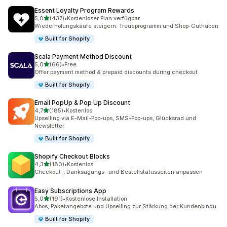
Essent Loyalty Program Rewards
von 5 Sternen
5,0
(437)
•
Kostenloser Plan verfügbar
437 Rezensionen insgesamt
Wiederholungskäufe steigern: Treueprogramm und Shop-Guthaben
Built for Shopify
Scala Payment Method Discount
von 5 Sternen
5,0
(66)
•
Free
66 Rezensionen insgesamt
Offer payment method & prepaid discounts during checkout
Built for Shopify
Email PopUp & Pop Up Discount
von 5 Sternen
4,7
(185)
•
Kostenlos
185 Rezensionen insgesamt
Upselling via E-Mail-Pop-ups, SMS-Pop-ups, Glücksrad und
Newsletter
Built for Shopify
Shopify Checkout Blocks
von 5 Sternen
4,3
(180)
•
Kostenlos
180 Rezensionen insgesamt
Checkout-, Danksagungs- und Bestellstatusseiten anpassen
Easy Subscriptions App
von 5 Sternen
5,0
(191)
•
Kostenlose Installation
191 Rezensionen insgesamt
Abos, Paketangebote und Upselling zur Stärkung der Kundenbindu
Built for Shopify