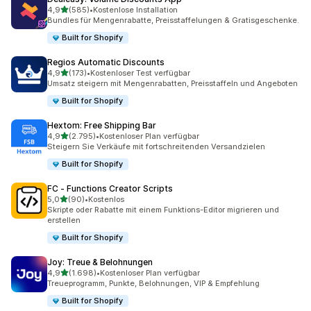
von 5 Sternen
4,9
(585)
•
Kostenlose Installation
585 Rezensionen insgesamt
Bundles für Mengenrabatte, Preisstaffelungen & Gratisgeschenke.
Built for Shopify
Regios Automatic Discounts
von 5 Sternen
4,9
(173)
•
Kostenloser Test verfügbar
173 Rezensionen insgesamt
Umsatz steigern mit Mengenrabatten, Preisstaffeln und Angeboten
Built for Shopify
Hextom: Free Shipping Bar
von 5 Sternen
4,9
(2.795)
•
Kostenloser Plan verfügbar
2795 Rezensionen insgesamt
Steigern Sie Verkäufe mit fortschreitenden Versandzielen
Built for Shopify
FC ‑ Functions Creator Scripts
von 5 Sternen
5,0
(90)
•
Kostenlos
90 Rezensionen insgesamt
Skripte oder Rabatte mit einem Funktions-Editor migrieren und
erstellen
Built for Shopify
Joy: Treue & Belohnungen
von 5 Sternen
4,9
(1.698)
•
Kostenloser Plan verfügbar
1698 Rezensionen insgesamt
Treueprogramm, Punkte, Belohnungen, VIP & Empfehlung
Built for Shopify