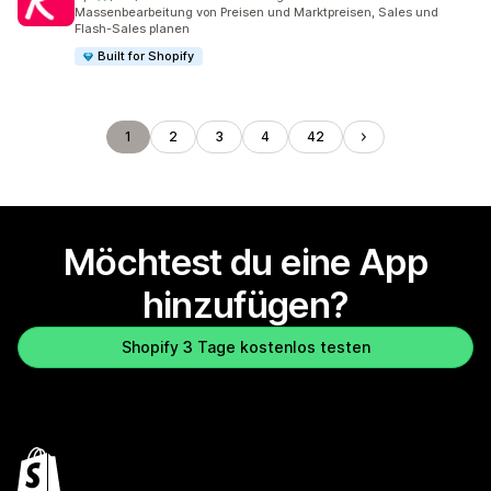
130 Rezensionen insgesamt
Massenbearbeitung von Preisen und Marktpreisen, Sales und
Flash-Sales planen
Built for Shopify
1
2
3
4
42
Möchtest du eine App
hinzufügen?
Shopify 3 Tage kostenlos testen