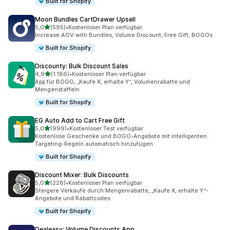
Built for Shopify
Moon Bundles CartDrawer Upsell
von 5 Sternen
5,0
(595)
•
Kostenloser Plan verfügbar
595 Rezensionen insgesamt
Increase AOV with Bundles, Volume Discount, Free Gift, BOGOs
Built for Shopify
Discounty: Bulk Discount Sales
von 5 Sternen
4,9
(1.186)
•
Kostenloser Plan verfügbar
1186 Rezensionen insgesamt
App für BOGO, „Kaufe X, erhalte Y“, Volumenrabatte und
Mengenstaffeln
Built for Shopify
EG Auto Add to Cart Free Gift
von 5 Sternen
5,0
(999)
•
Kostenloser Test verfügbar
999 Rezensionen insgesamt
Kostenlose Geschenke und BOGO-Angebote mit intelligenten
Targeting-Regeln automatisch hinzufügen
Built for Shopify
Discount Mixer: Bulk Discounts
von 5 Sternen
5,0
(228)
•
Kostenloser Plan verfügbar
228 Rezensionen insgesamt
Steigere Verkäufe durch Mengenrabatte, „Kaufe X, erhalte Y“-
Angebote und Rabattcodes
Built for Shopify
Dealeasy: Volume Discounts App