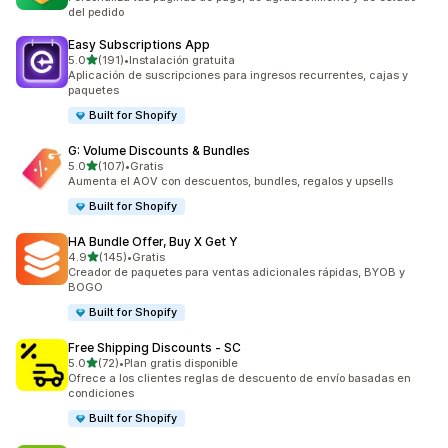
del pedido
Easy Subscriptions App
de 5 estrellas
5.0
(191)
•
Instalación gratuita
191 reseñas en total
Aplicación de suscripciones para ingresos recurrentes, cajas y
paquetes
Built for Shopify
G: Volume Discounts & Bundles
de 5 estrellas
5.0
(107)
•
Gratis
107 reseñas en total
Aumenta el AOV con descuentos, bundles, regalos y upsells
Built for Shopify
HA Bundle Offer, Buy X Get Y
de 5 estrellas
4.9
(145)
•
Gratis
145 reseñas en total
Creador de paquetes para ventas adicionales rápidas, BYOB y
BOGO
Built for Shopify
Free Shipping Discounts ‑ SC
de 5 estrellas
5.0
(72)
•
Plan gratis disponible
72 reseñas en total
Ofrece a los clientes reglas de descuento de envío basadas en
condiciones
Built for Shopify