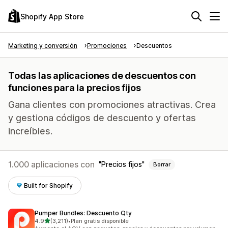
Shopify App Store
Marketing y conversión
Promociones
Descuentos
Todas las aplicaciones de descuentos con
funciones para la precios fijos
Gana clientes con promociones atractivas. Crea
y gestiona códigos de descuento y ofertas
increíbles.
1.000 aplicaciones con
Precios fijos
Borrar
Built for Shopify
Pumper Bundles: Descuento Qty
de 5 estrellas
4.9
(3,211)
•
Plan gratis disponible
3211 reseñas en total