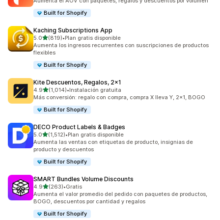
Aumenta el AOV con paquetes, regalos y descuentos por volumen
Built for Shopify
Kaching Subscriptions App
de 5 estrellas
5.0
(819)
•
Plan gratis disponible
819 reseñas en total
Aumenta los ingresos recurrentes con suscripciones de productos
flexibles
Built for Shopify
Kite Descuentos, Regalos, 2x1
de 5 estrellas
4.9
(1,014)
•
Instalación gratuita
1014 reseñas en total
Más conversión: regalo con compra, compra X lleva Y, 2x1, BOGO
Built for Shopify
DECO Product Labels & Badges
de 5 estrellas
5.0
(1,512)
•
Plan gratis disponible
1512 reseñas en total
Aumenta las ventas con etiquetas de producto, insignias de
producto y descuentos
Built for Shopify
SMART Bundles Volume Discounts
de 5 estrellas
4.9
(263)
•
Gratis
263 reseñas en total
Aumenta el valor promedio del pedido con paquetes de productos,
BOGO, descuentos por cantidad y regalos
Built for Shopify