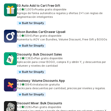
EG Auto Add to Cart Free Gift
de 5 estrellas
5.0
(1,001)
•
Prueba gratis disponible
1001 reseñas en total
Agrega de forma automática regalos y ofertas 2x1 con reglas de
segmentación inteligentes
Built for Shopify
Moon Bundles CartDrawer Upsell
de 5 estrellas
5.0
(594)
•
Plan gratis disponible
594 reseñas en total
Aumenta tu AOV con Bundles, Volume Discount, Free Gift y BOGOs
Built for Shopify
Discounty: Bulk Discount Sales
de 5 estrellas
4.9
(1,182)
•
Plan gratis disponible
1182 reseñas en total
Aplicación para crear BOGO, compra X y obtén Y, y descuentos por
volumen y niveles de cantidad
Built for Shopify
Dealeasy: Volume Discounts App
de 5 estrellas
4.9
(584)
•
Instalación gratuita
584 reseñas en total
Packs para descuentos por cantidad, precios por niveles y regalos.
Built for Shopify
Discount Mixer: Bulk Discounts
de 5 estrellas
5.0
(228)
•
Plan gratis disponible
228 reseñas en total
Aumenta las ventas a través de descuentos por volumen, compra X