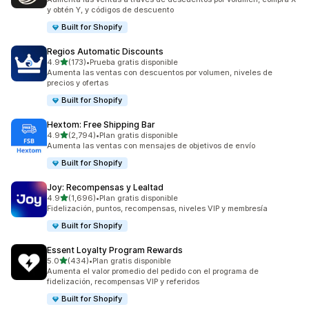
y obtén Y, y códigos de descuento
Built for Shopify
Regios Automatic Discounts
de 5 estrellas
4.9
(173)
•
Prueba gratis disponible
173 reseñas en total
Aumenta las ventas con descuentos por volumen, niveles de
precios y ofertas
Built for Shopify
Hextom: Free Shipping Bar
de 5 estrellas
4.9
(2,794)
•
Plan gratis disponible
2794 reseñas en total
Aumenta las ventas con mensajes de objetivos de envío
Built for Shopify
Joy: Recompensas y Lealtad
de 5 estrellas
4.9
(1,696)
•
Plan gratis disponible
1696 reseñas en total
Fidelización, puntos, recompensas, niveles VIP y membresía
Built for Shopify
Essent Loyalty Program Rewards
de 5 estrellas
5.0
(434)
•
Plan gratis disponible
434 reseñas en total
Aumenta el valor promedio del pedido con el programa de
fidelización, recompensas VIP y referidos
Built for Shopify