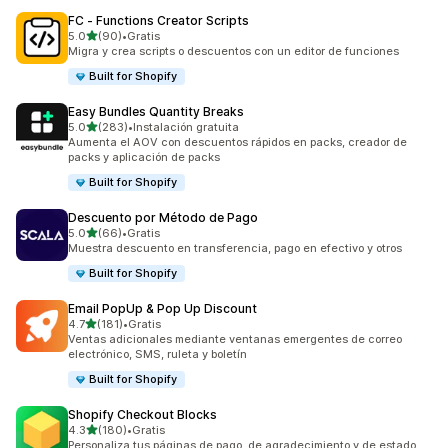
FC ‑ Functions Creator Scripts
de 5 estrellas
5.0
(90)
•
Gratis
90 reseñas en total
Migra y crea scripts o descuentos con un editor de funciones
Built for Shopify
Easy Bundles Quantity Breaks
de 5 estrellas
5.0
(283)
•
Instalación gratuita
283 reseñas en total
Aumenta el AOV con descuentos rápidos en packs, creador de
packs y aplicación de packs
Built for Shopify
Descuento por Método de Pago
de 5 estrellas
5.0
(66)
•
Gratis
66 reseñas en total
Muestra descuento en transferencia, pago en efectivo y otros
Built for Shopify
Email PopUp & Pop Up Discount
de 5 estrellas
4.7
(181)
•
Gratis
181 reseñas en total
Ventas adicionales mediante ventanas emergentes de correo
electrónico, SMS, ruleta y boletín
Built for Shopify
Shopify Checkout Blocks
de 5 estrellas
4.3
(180)
•
Gratis
180 reseñas en total
Personaliza tus páginas de pago, de agradecimiento y de estado