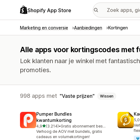
Shopify App Store
Marketing en conversie
Aanbiedingen
Kortingen
Alle apps voor kortingscodes met f
Lok klanten naar je winkel met fantastis
promoties.
998 apps met
Vaste prijzen
Wissen
Pumper Bundles
Ka
kwantumkorting
5,0
822
Ver
van 5 sterren
4,9
(3.214)
•
Gratis abonnement beschikbaar
3214 recensies in totaal
fle
Verhoog de AOV met bundels, gratis
cadeaus en volumekortingen!