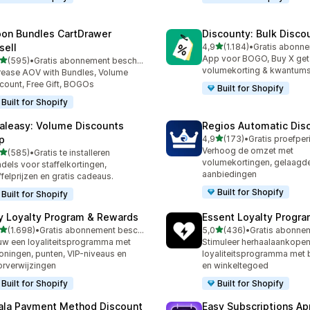
on Bundles CartDrawer
Discounty: Bulk Disco
van 5 sterren
sell
4,9
(1.184)
•
1184 recensies in totaal
App voor BOGO, Buy X get
van 5 sterren
(595)
•
Gratis abonnement beschikbaar
 recensies in totaal
volumekorting & kwantums
rease AOV with Bundles, Volume
count, Free Gift, BOGOs
Built for Shopify
Built for Shopify
aleasy: Volume Discounts
Regios Automatic Dis
van 5 sterren
p
4,9
(173)
•
173 recensies in totaal
Verhoog de omzet met
van 5 sterren
(585)
•
Gratis te installeren
 recensies in totaal
volumekortingen, gelaagde
dels voor staffelkortingen,
aanbiedingen
ffelprijzen en gratis cadeaus.
Built for Shopify
Built for Shopify
y Loyalty Program & Rewards
Essent Loyalty Progr
van 5 sterren
van 5 sterren
(1.698)
•
Gratis abonnement beschikbaar
5,0
(436)
•
8 recensies in totaal
436 recensies in totaal
w een loyaliteitsprogramma met
Stimuleer herhaalaankopen
oningen, punten, VIP-niveaus en
loyaliteitsprogramma met 
rverwijzingen
en winkeltegoed
Built for Shopify
Built for Shopify
ala Payment Method Discount
Easy Subscriptions Ap