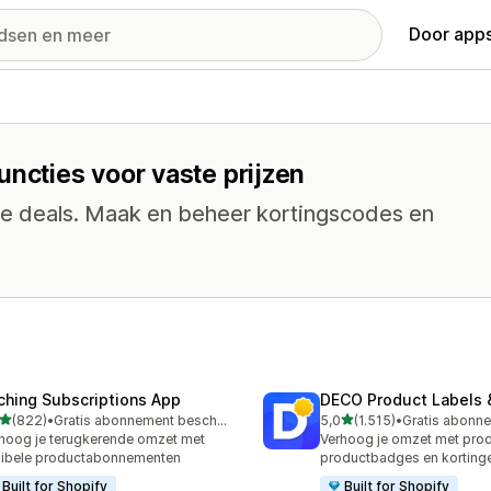
Door apps
uncties voor vaste prijzen
che deals. Maak en beheer kortingscodes en
ching Subscriptions App
DECO Product Labels 
van 5 sterren
van 5 sterren
(822)
•
Gratis abonnement beschikbaar
5,0
(1.515)
•
 recensies in totaal
1515 recensies in totaal
hoog je terugkerende omzet met
Verhoog je omzet met prod
xibele productabonnementen
productbadges en korting
Built for Shopify
Built for Shopify