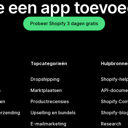
je een app toevo
Probeer Shopify 3 dagen gratis
Topcategorieën
Hulpbronne
Dropshipping
Shopify-hel
n
Marktplaatsen
API-docume
pen
Productrecensies
Shopify Co
erzending
Upselling en bundels
Shopify-blo
E-mailmarketing
Research