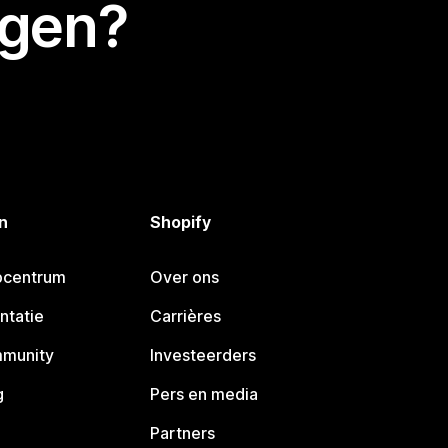
egen?
n
Shopify
pcentrum
Over ons
ntatie
Carrières
mmunity
Investeerders
g
Pers en media
Partners