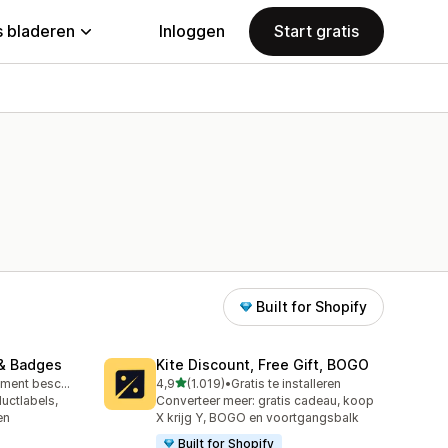
 bladeren
Inloggen
Start gratis
Built for Shopify
& Badges
Kite Discount, Free Gift, BOGO
van 5 sterren
Gratis abonnement beschikbaar
4,9
(1.019)
•
Gratis te installeren
1019 recensies in totaal
uctlabels,
Converteer meer: gratis cadeau, koop
en
X krijg Y, BOGO en voortgangsbalk
Built for Shopify