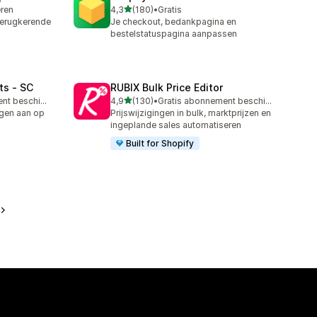
van 5 sterren
eren
4,3
(180)
•
Gratis
180 recensies in totaal
erugkerende
Je checkout, bedankpagina en
bestelstatuspagina aanpassen
ts ‑ SC
RUBIX Bulk Price Editor
van 5 sterren
Gratis abonnement beschikbaar
4,9
(130)
•
Gratis abonnement beschikbaar
130 recensies in totaal
ngen aan op
Prijswijzigingen in bulk, marktprijzen en
ingeplande sales automatiseren
Built for Shopify