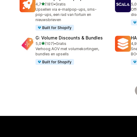
van 5 sterren
4,7
(181)
•
Gratis
5,0
181 recensies in totaal
66 
Upsellen via e-mailpop-ups, sms-
Off
pop-ups, een rad van fortuin en
dis
nieuwsbrieven
Built for Shopify
G: Volume Discounts & Bundles
HA
van 5 sterren
5,0
(107)
•
Gratis
4,9
107 recensies in totaal
145
Verhoog AOV met volumekortingen,
Sne
bundles en upsells
BO
Built for Shopify