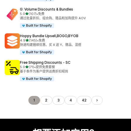
G: Volume Discounts & Bundles
星（满分 5 星）
5.0
(107)
•
免费
总共 107 条评论
通过批量折扣、组合购、赠品和加购提升 AOV
Built for Shopify
Hoppy Bundle Upsell,BOGO,BYOB
星（满分 5 星）
4.9
(145)
•
免费
总共 145 条评论
快速构建捆绑优惠、买 X 送 Y、赠品、混搭
Built for Shopify
Free Shipping Discounts ‑ SC
星（满分 5 星）
5.0
(71)
•
提供免费套餐
总共 71 条评论
基于条件为客户提供运费折扣规则
Built for Shopify
1
2
3
4
42