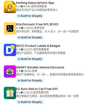
Kaching Subscriptions App
星（满分 5 星）
5.0
(819)
•
提供免费套餐
总共 819 条评论
通过灵活的产品订阅增加经常性收入
Built for Shopify
Kite Discount, Free Gift, BOGO
星（满分 5 星）
4.9
(1,006)
•
免费安装
总共 1006 条评论
提升转化率：购物赠品、买 X 送 Y、买一送一与进度条
Built for Shopify
DECO Product Labels & Badges
星（满分 5 星）
4.9
(1,507)
•
提供免费套餐
总共 1507 条评论
通过产品标签、产品徽章和折扣提升销售额
Built for Shopify
SMART Bundles Volume Discounts
星（满分 5 星）
4.9
(264)
•
免费
总共 264 条评论
通过产品捆绑包、买一送一、数量折扣和赠品来提高客单价
Built for Shopify
EG Auto Add to Cart Free Gift
星（满分 5 星）
5.0
(1,001)
•
提供免费试用
总共 1001 条评论
通过智能定位规则，自动添加免费赠品和买一送一优惠
Built for Shopify