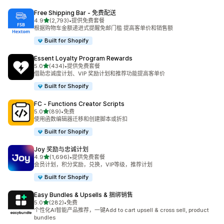
Free Shipping Bar ‑ 免费配送
星（满分 5 星）
4.9
(2,793)
•
提供免费套餐
总共 2793 条评论
根据购物车金额递进式提醒免邮门槛 提高客单价和销售额
Built for Shopify
Essent Loyalty Program Rewards
星（满分 5 星）
5.0
(434)
•
提供免费套餐
总共 434 条评论
借助忠诚度计划、VIP 奖励计划和推荐功能提高客单价
Built for Shopify
FC ‑ Functions Creator Scripts
星（满分 5 星）
5.0
(89)
•
免费
总共 89 条评论
使用函数编辑器迁移和创建脚本或折扣
Built for Shopify
Joy 奖励与忠诚计划
星（满分 5 星）
4.9
(1,696)
•
提供免费套餐
总共 1696 条评论
会员计划，积分奖励，兑换，VIP等级，推荐计划
Built for Shopify
Easy Bundles & Upsells & 捆绑销售
星（满分 5 星）
5.0
(282)
•
免费
总共 282 条评论
个性化AI智能产品推荐，一键Add to cart upsell & cross sell, product
bundles