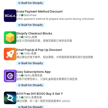
Built for Shopify
Scala Payment Method Discount
星（满分 5 星）
5.0
(66)
•
Free
总共 66 条评论
Offer payment method & prepaid discounts during checkout
Built for Shopify
Shopify Checkout Blocks
星（满分 5 星）
4.3
(180)
•
免费
总共 180 条评论
自定义您的结账页面、感谢页面和订单状态页面
Email PopUp & Pop Up Discount
星（满分 5 星）
4.7
(176)
•
免费
总共 176 条评论
通过弹出式电子邮件、短信弹窗、大转盘和新闻通讯进行追加销售
Built for Shopify
Easy Subscriptions App
星（满分 5 星）
5.0
(189)
•
免费安装
总共 189 条评论
适用于经常性收入、订阅礼盒和组合套餐的订阅应用
Built for Shopify
AOV Free Gift BOGO Buy X Get Y
星（满分 5 星）
5.0
(791)
•
免费安装
总共 791 条评论
通过买赠、买一送一和折扣提高客单价 (AOV)
Built for Shopify