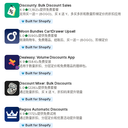
Discounty: Bulk Discount Sales
星（满分 5 星）
4.9
(1,182)
•
提供免费套餐
总共 1182 条评论
支持买一送一 (BOGO)、买 X 送 Y、多买多折和数量阶梯定价的折扣应用
Built for Shopify
Moon Bundles CartDrawer Upsell
星（满分 5 星）
5.0
(590)
•
提供免费套餐
总共 590 条评论
侧滑购物车、免费赠品、结账后、买一送一 (BOGO)、阶梯定价
Built for Shopify
Dealeasy: Volume Discounts App
星（满分 5 星）
4.9
(584)
•
免费安装
总共 584 条评论
适用于数量折扣、分层定价和免费赠品的捆绑包。
Built for Shopify
Discount Mixer: Bulk Discounts
星（满分 5 星）
5.0
(228)
•
提供免费套餐
总共 228 条评论
通过批量折扣、买 X 送 Y、折扣码来提升销量
Built for Shopify
Regios Automatic Discounts
星（满分 5 星）
4.9
(172)
•
提供免费试用
总共 172 条评论
通过数量折扣、分层定价和优惠活动提升销量
Built for Shopify