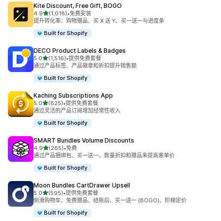
Kite Discount, Free Gift, BOGO
星（满分 5 星）
4.9
(1,018)
•
免费安装
总共 1018 条评论
提升转化率：购物赠品、买 X 送 Y、买一送一与进度条
Built for Shopify
DECO Product Labels & Badges
星（满分 5 星）
5.0
(1,516)
•
提供免费套餐
总共 1516 条评论
通过产品标签、产品徽章和折扣提升销售额
Built for Shopify
Kaching Subscriptions App
星（满分 5 星）
5.0
(825)
•
提供免费套餐
总共 825 条评论
通过灵活的产品订阅增加经常性收入
Built for Shopify
SMART Bundles Volume Discounts
星（满分 5 星）
4.9
(265)
•
免费
总共 265 条评论
通过产品捆绑包、买一送一、数量折扣和赠品来提高客单价
Built for Shopify
Moon Bundles CartDrawer Upsell
星（满分 5 星）
5.0
(595)
•
提供免费套餐
总共 595 条评论
侧滑购物车、免费赠品、结账后、买一送一 (BOGO)、阶梯定价
Built for Shopify