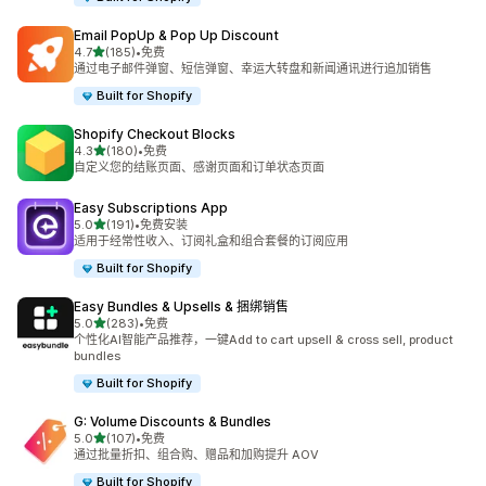
Email PopUp & Pop Up Discount
星（满分 5 星）
4.7
(185)
•
免费
总共 185 条评论
通过电子邮件弹窗、短信弹窗、幸运大转盘和新闻通讯进行追加销售
Built for Shopify
Shopify Checkout Blocks
星（满分 5 星）
4.3
(180)
•
免费
总共 180 条评论
自定义您的结账页面、感谢页面和订单状态页面
Easy Subscriptions App
星（满分 5 星）
5.0
(191)
•
免费安装
总共 191 条评论
适用于经常性收入、订阅礼盒和组合套餐的订阅应用
Built for Shopify
Easy Bundles & Upsells & 捆绑销售
星（满分 5 星）
5.0
(283)
•
免费
总共 283 条评论
个性化AI智能产品推荐，一键Add to cart upsell & cross sell, product
bundles
Built for Shopify
G: Volume Discounts & Bundles
星（满分 5 星）
5.0
(107)
•
免费
总共 107 条评论
通过批量折扣、组合购、赠品和加购提升 AOV
Built for Shopify