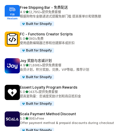
Free Shipping Bar ‑ 免费配送
星（满分 5 星）
4.9
(2,795)
•
提供免费套餐
总共 2795 条评论
根据购物车金额递进式提醒免邮门槛 提高客单价和销售额
Built for Shopify
FC ‑ Functions Creator Scripts
星（满分 5 星）
5.0
(90)
•
免费
总共 90 条评论
使用函数编辑器迁移和创建脚本或折扣
Built for Shopify
Joy 奖励与忠诚计划
星（满分 5 星）
4.9
(1,698)
•
提供免费套餐
总共 1698 条评论
会员计划，积分奖励，兑换，VIP等级，推荐计划
Built for Shopify
Essent Loyalty Program Rewards
星（满分 5 星）
5.0
(437)
•
提供免费套餐
总共 437 条评论
提高复购量：忠诚度奖励计划和商店抵扣金
Built for Shopify
Scala Payment Method Discount
星（满分 5 星）
5.0
(66)
•
Free
总共 66 条评论
Offer payment method & prepaid discounts during checkout
Built for Shopify