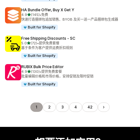
HA Bundle Offer, Buy X Get Y
星（满分 5 星）
4.9
(145)
•
免费
总共 145 条评论
快速打造捆绑包追加销售、BYOB 及买一送一产品捆绑包生成器
Built for Shopify
Free Shipping Discounts ‑ SC
星（满分 5 星）
5.0
(72)
•
提供免费套餐
总共 72 条评论
基于条件为客户提供运费折扣规则
Built for Shopify
RUBIX Bulk Price Editor
星（满分 5 星）
4.9
(130)
•
提供免费套餐
总共 130 条评论
批量编辑价格和市场价格，安排促销及限时促销
Built for Shopify
1
2
3
4
42