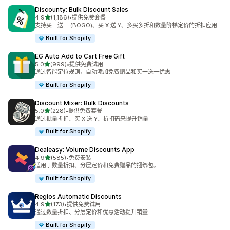
Discounty: Bulk Discount Sales
星（满分 5 星）
4.9
(1,186)
•
提供免费套餐
总共 1186 条评论
支持买一送一 (BOGO)、买 X 送 Y、多买多折和数量阶梯定价的折扣应用
Built for Shopify
EG Auto Add to Cart Free Gift
星（满分 5 星）
5.0
(999)
•
提供免费试用
总共 999 条评论
通过智能定位规则，自动添加免费赠品和买一送一优惠
Built for Shopify
Discount Mixer: Bulk Discounts
星（满分 5 星）
5.0
(228)
•
提供免费套餐
总共 228 条评论
通过批量折扣、买 X 送 Y、折扣码来提升销量
Built for Shopify
Dealeasy: Volume Discounts App
星（满分 5 星）
4.9
(585)
•
免费安装
总共 585 条评论
适用于数量折扣、分层定价和免费赠品的捆绑包。
Built for Shopify
Regios Automatic Discounts
星（满分 5 星）
4.9
(173)
•
提供免费试用
总共 173 条评论
通过数量折扣、分层定价和优惠活动提升销量
Built for Shopify