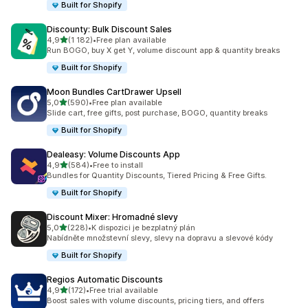
Built for Shopify
Discounty: Bulk Discount Sales
z 5 hvězd
4,9
(1 182)
•
Free plan available
Celkový počet recenzí: 1182
Run BOGO, buy X get Y, volume discount app & quantity breaks
Built for Shopify
Moon Bundles CartDrawer Upsell
z 5 hvězd
5,0
(590)
•
Free plan available
Celkový počet recenzí: 590
Slide cart, free gifts, post purchase, BOGO, quantity breaks
Built for Shopify
Dealeasy: Volume Discounts App
z 5 hvězd
4,9
(584)
•
Free to install
Celkový počet recenzí: 584
Bundles for Quantity Discounts, Tiered Pricing & Free Gifts.
Built for Shopify
Discount Mixer: Hromadné slevy
z 5 hvězd
5,0
(228)
•
K dispozici je bezplatný plán
Celkový počet recenzí: 228
Nabídněte množstevní slevy, slevy na dopravu a slevové kódy
Built for Shopify
Regios Automatic Discounts
z 5 hvězd
4,9
(172)
•
Free trial available
Celkový počet recenzí: 172
Boost sales with volume discounts, pricing tiers, and offers