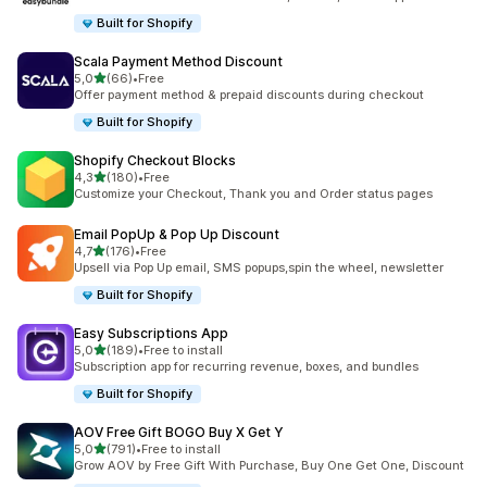
Built for Shopify
Scala Payment Method Discount
z 5 hvězd
5,0
(66)
•
Free
Celkový počet recenzí: 66
Offer payment method & prepaid discounts during checkout
Built for Shopify
Shopify Checkout Blocks
z 5 hvězd
4,3
(180)
•
Free
Celkový počet recenzí: 180
Customize your Checkout, Thank you and Order status pages
Email PopUp & Pop Up Discount
z 5 hvězd
4,7
(176)
•
Free
Celkový počet recenzí: 176
Upsell via Pop Up email, SMS popups,spin the wheel, newsletter
Built for Shopify
Easy Subscriptions App
z 5 hvězd
5,0
(189)
•
Free to install
Celkový počet recenzí: 189
Subscription app for recurring revenue, boxes, and bundles
Built for Shopify
AOV Free Gift BOGO Buy X Get Y
z 5 hvězd
5,0
(791)
•
Free to install
Celkový počet recenzí: 791
Grow AOV by Free Gift With Purchase, Buy One Get One, Discount