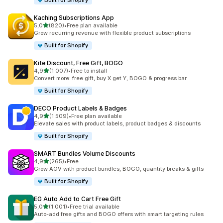
Built for Shopify
Kaching Subscriptions App
z 5 hvězd
5,0
(820)
•
Free plan available
Celkový počet recenzí: 820
Grow recurring revenue with flexible product subscriptions
Built for Shopify
Kite Discount, Free Gift, BOGO
z 5 hvězd
4,9
(1 007)
•
Free to install
Celkový počet recenzí: 1007
Convert more: free gift, buy X get Y, BOGO & progress bar
Built for Shopify
DECO Product Labels & Badges
z 5 hvězd
4,9
(1 509)
•
Free plan available
Celkový počet recenzí: 1509
Elevate sales with product labels, product badges & discounts
Built for Shopify
SMART Bundles Volume Discounts
z 5 hvězd
4,9
(265)
•
Free
Celkový počet recenzí: 265
Grow AOV with product bundles, BOGO, quantity breaks & gifts
Built for Shopify
EG Auto Add to Cart Free Gift
z 5 hvězd
5,0
(1 001)
•
Free trial available
Celkový počet recenzí: 1001
Auto-add free gifts and BOGO offers with smart targeting rules