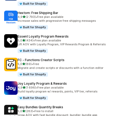
Built for Shopify
Hextom: Free Shipping Bar
z 5 hvězd
4,9
(2 793)
•
Free plan available
Celkový počet recenzí: 2793
Increase sales with progressive free shipping messages
Built for Shopify
Essent Loyalty Program Rewards
z 5 hvězd
5,0
(434)
•
Free plan available
Celkový počet recenzí: 434
Lift AOV with Loyalty Program, VIP Rewards Program & Referrals
Built for Shopify
FC ‑ Functions Creator Scripts
z 5 hvězd
5,0
(89)
•
Free
Celkový počet recenzí: 89
Migrate and create scripts or discounts with a function editor
Built for Shopify
Joy Loyalty Program & Rewards
z 5 hvězd
4,9
(1 696)
•
Free plan available
Celkový počet recenzí: 1696
Build loyalty program w/ rewards, points, VIP tier, referrals
Built for Shopify
Easy Bundles Quantity Breaks
z 5 hvězd
5,0
(283)
•
Free to install
Celkový počet recenzí: 283
Grow AOV with fast bundle discount, bundler, bundle app