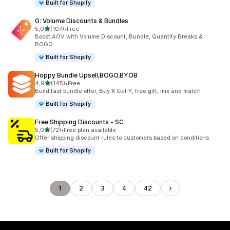
Built for Shopify
G: Volume Discounts & Bundles
z 5 hvězd
5,0
(107)
•
Free
Celkový počet recenzí: 107
Boost AOV with Volume Discount, Bundle, Quantity Breaks &
BOGO
Built for Shopify
Hoppy Bundle Upsell,BOGO,BYOB
z 5 hvězd
4,9
(145)
•
Free
Celkový počet recenzí: 145
Build fast bundle offer, Buy X Get Y, free gift, mix and match
Built for Shopify
Free Shipping Discounts ‑ SC
z 5 hvězd
5,0
(72)
•
Free plan available
Celkový počet recenzí: 72
Offer shipping discount rules to customers based on conditions
Built for Shopify
1
2
3
4
42