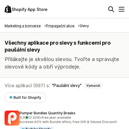
Shopify App Store
Marketing a konverze
Propagační akce
Slevy
Všechny aplikace pro slevy s funkcemi pro
paušální slevy
Přilákejte je skvělou slevou. Tvořte a spravujte
slevové kódy a obří výprodeje.
Více aplikací (997) s:
Paušální slevy
Vymazat
Built for Shopify
Pumper Bundles Quantity Breaks
z 5 hvězd
4,9
(3 209)
•
Free plan available
Celkový počet recenzí: 3209
Increase AOV with Bundle offers, Free Gift & Volume Discount!