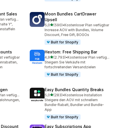
unt Sales
Moon Bundles CartDrawer
Kostenloser Plan verfügbar
Upsell
mt
alte Y“,
von 5 Sternen
5,0
(590)
•
Kostenloser Plan verfügbar
590 Rezensionen insgesamt
nstaffeln
Increase AOV with Bundles, Volume
Discount, Free Gift, BOGOs
Built for Shopify
counts
Hextom: Free Shipping Bar
von 5 Sternen
st verfügbar
4,9
(2.793)
•
Kostenloser Plan verfügbar
mt
2793 Rezensionen insgesamt
nrabatten,
Steigern Sie Verkäufe mit
en
fortschreitenden Versandzielen
Built for Shopify
ngen
Easy Bundles Quantity Breaks
von 5 Sternen
Kostenloser Plan verfügbar
5,0
(283)
•
Kostenlose Installation
amt
283 Rezensionen insgesamt
elohnungen,
Steigere den AOV mit schnellem
Bundle-Rabatt, Bundler und Bundle-
App
Built for Shopify
 Discount
Easy Subscriptions App