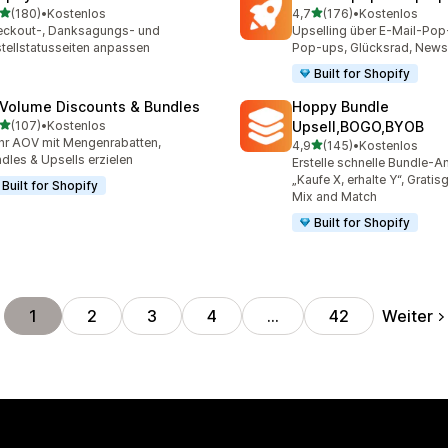
von 5 Sternen
von 5 Sternen
(180)
•
Kostenlos
4,7
(176)
•
Kostenlos
 Rezensionen insgesamt
176 Rezensionen insgesa
ckout-, Danksagungs- und
Upselling über E-Mail-Po
tellstatusseiten anpassen
Pop-ups, Glücksrad, Newsl
Built for Shopify
 Volume Discounts & Bundles
Hoppy Bundle
von 5 Sternen
(107)
•
Kostenlos
Upsell,BOGO,BYOB
 Rezensionen insgesamt
r AOV mit Mengenrabatten,
von 5 Sternen
4,9
(145)
•
Kostenlos
145 Rezensionen insgesa
dles & Upsells erzielen
Erstelle schnelle Bundle-A
„Kaufe X, erhalte Y“, Grati
Built for Shopify
Mix and Match
Built for Shopify
Weiter
1
2
3
4
…
42