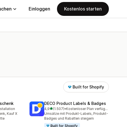
uchen
Einloggen
Kostenlos starten
Built for Shopify
eschenk
DECO Product Labels & Badges
von 5 Sternen
stallation
4,9
(1.507)
•
Kostenloser Plan verfügbar
amt
1507 Rezensionen insgesamt
nk, Kauf X
Umsätze mit Produkt-Labels, Produkt-
tte
Badges und Rabatten steigern
Built for Shopify