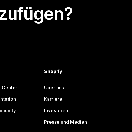
nzufügen?
Shopify
p Center
Über uns
ntation
Karriere
mmunity
Investoren
g
Presse und Medien