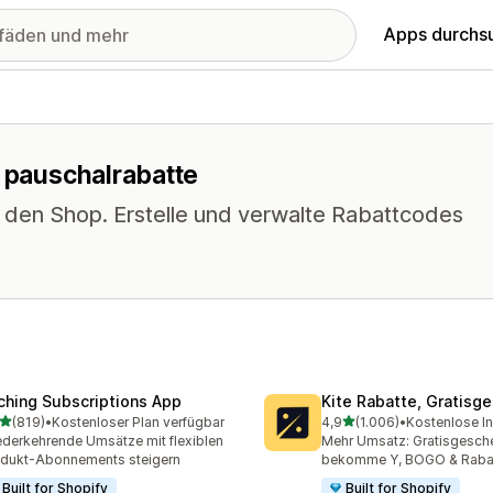
Apps durchs
r pauschalrabatte
n den Shop. Erstelle und verwalte Rabattcodes
ching Subscriptions App
Kite Rabatte, Gratisg
von 5 Sternen
von 5 Sternen
(819)
•
Kostenloser Plan verfügbar
4,9
(1.006)
•
Kostenlose In
 Rezensionen insgesamt
1006 Rezensionen insges
derkehrende Umsätze mit flexiblen
Mehr Umsatz: Gratisgesche
dukt-Abonnements steigern
bekomme Y, BOGO & Raba
Built for Shopify
Built for Shopify