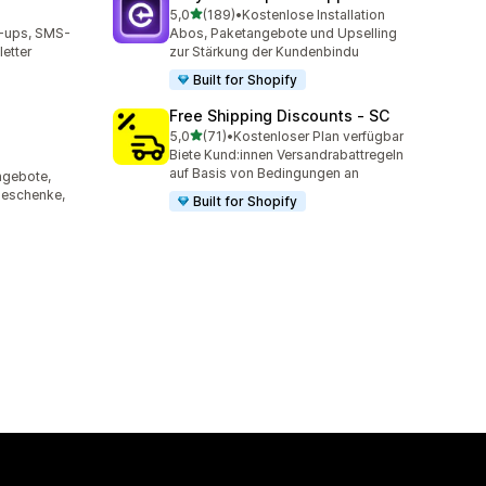
von 5 Sternen
5,0
(189)
•
Kostenlose Installation
mt
189 Rezensionen insgesamt
p-ups, SMS-
Abos, Paketangebote und Upselling
etter
zur Stärkung der Kundenbindu
Built for Shopify
Free Shipping Discounts ‑ SC
von 5 Sternen
5,0
(71)
•
Kostenloser Plan verfügbar
71 Rezensionen insgesamt
Biete Kund:innen Versandrabattregeln
mt
auf Basis von Bedingungen an
ngebote,
sgeschenke,
Built for Shopify