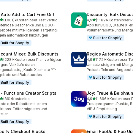
 Auto Add to Cart Free Gift
Discounty: Bulk Disco
von 5 Sternen
von 5 Sternen
(1.001)
•
Kostenloser Test verfügbar
4,9
(1.182)
•
1 Rezensionen insgesamt
1182 Rezensionen insgesa
stenlose Geschenke und BOGO-
App für BOGO, „Kaufe X, erh
ebote mit intelligenten Targeting-
Volumenrabatte und Menge
eln automatisch hinzufügen
Built for Shopify
Built for Shopify
scount Mixer: Bulk Discounts
Regios Automatic Dis
von 5 Sternen
von 5 Sternen
(228)
•
Kostenloser Plan verfügbar
4,9
(172)
•
Kostenloser Te
 Rezensionen insgesamt
172 Rezensionen insgesa
igere Verkäufe durch
Umsatz steigern mit Menge
genrabatte, „Kaufe X, erhalte Y“-
Preisstaffeln und Angebot
gebote und Rabattcodes
Built for Shopify
Built for Shopify
 ‑ Functions Creator Scripts
Joy: Treue & Belohnu
von 5 Sternen
von 5 Sternen
(89)
•
Kostenlos
4,9
(1.696)
•
Rezensionen insgesamt
1696 Rezensionen insges
ipte oder Rabatte mit einem
Treueprogramm, Punkte, B
ktions-Editor migrieren und
VIP & Empfehlung
tellen
Built for Shopify
Built for Shopify
opify Checkout Blocks
Email PopUp & Pop Up