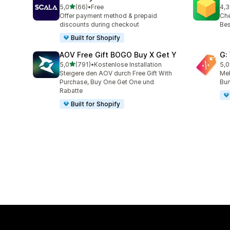
von 5 Sternen
5,0
(66)
•
Free
4,3
66 Rezensionen insgesamt
180
Offer payment method & prepaid
Che
discounts during checkout
Bes
Built for Shopify
AOV Free Gift BOGO Buy X Get Y
G:
von 5 Sternen
5,0
(791)
•
Kostenlose Installation
5,0
791 Rezensionen insgesamt
107
Steigere den AOV durch Free Gift With
Meh
Purchase, Buy One Get One und
Bun
Rabatte
Built for Shopify