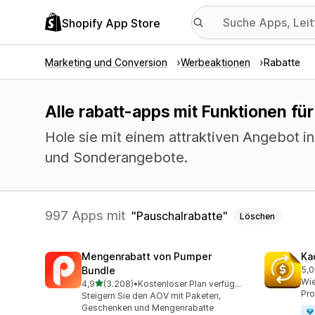
Shopify App Store
Marketing und Conversion
Werbeaktionen
Rabatte
Alle rabatt-apps mit Funktionen fü
Hole sie mit einem attraktiven Angebot i
und Sonderangebote.
997 Apps mit
Pauschalrabatte
Löschen
Mengenrabatt von Pumper
Ka
Bundle
5,0
819
Wie
von 5 Sternen
4,9
(3.208)
•
Kostenloser Plan verfügbar
3208 Rezensionen insgesamt
Pro
Steigern Sie den AOV mit Paketen,
Geschenken und Mengenrabatte