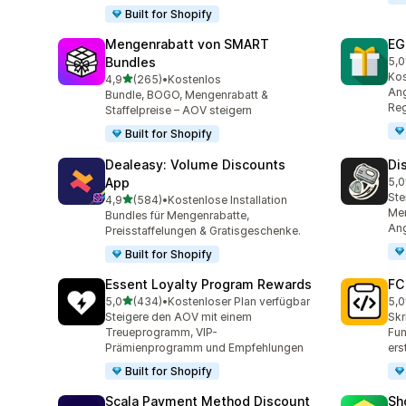
Built for Shopify
Mengenrabatt von SMART
EG
Bundles
5,0
100
Ko
von 5 Sternen
4,9
(265)
•
Kostenlos
265 Rezensionen insgesamt
Ang
Bundle, BOGO, Mengenrabatt &
Reg
Staffelpreise – AOV steigern
Built for Shopify
Dealeasy: Volume Discounts
Di
App
5,0
228
Ste
von 5 Sternen
4,9
(584)
•
Kostenlose Installation
584 Rezensionen insgesamt
Men
Bundles für Mengenrabatte,
An
Preisstaffelungen & Gratisgeschenke.
Built for Shopify
Essent Loyalty Program Rewards
FC
von 5 Sternen
5,0
(434)
•
Kostenloser Plan verfügbar
5,0
434 Rezensionen insgesamt
89 
Steigere den AOV mit einem
Skr
Treueprogramm, VIP-
Fun
Prämienprogramm und Empfehlungen
ers
Built for Shopify
Scala Payment Method Discount
Sh