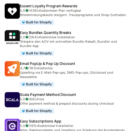
Essent Loyalty Program Rewards
von 5 Sternen
5,0
(436)
•
Kostenloser Plan verfügbar
436 Rezensionen insgesamt
Wiederholungskäufe steigern: Treueprogramm und Shop-Guthaben
Built for Shopify
Easy Bundles Quantity Breaks
von 5 Sternen
5,0
(284)
•
Kostenlose Installation
284 Rezensionen insgesamt
Steigere den AOV mit schnellem Bundle-Rabatt, Bundler und
Bundle-App
Built for Shopify
Email PopUp & Pop Up Discount
von 5 Sternen
4,7
(181)
•
Kostenlos
181 Rezensionen insgesamt
Upselling via E-Mail-Pop-ups, SMS-Pop-ups, Glücksrad und
Newsletter
Built for Shopify
Scala Payment Method Discount
von 5 Sternen
5,0
(66)
•
Free
66 Rezensionen insgesamt
Offer payment method & prepaid discounts during checkout
Built for Shopify
Easy Subscriptions App
von 5 Sternen
5,0
(191)
•
Kostenlose Installation
191 Rezensionen insgesamt
Abos, Paketangebote und Upselling zur Stärkung der Kundenbindu