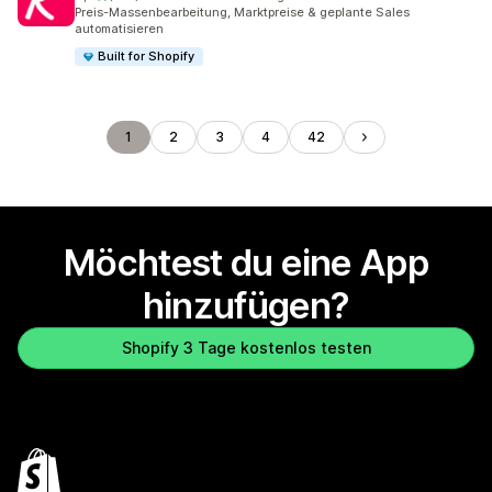
129 Rezensionen insgesamt
Preis-Massenbearbeitung, Marktpreise & geplante Sales
automatisieren
Built for Shopify
1
2
3
4
42
Möchtest du eine App
hinzufügen?
Shopify 3 Tage kostenlos testen