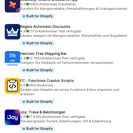
von 5 Sternen
4,9
(585)
•
Kostenlose Installation
585 Rezensionen insgesamt
Bundles für Mengenrabatte, Preisstaffelungen & Gratisgeschenke.
Built for Shopify
Regios Automatic Discounts
von 5 Sternen
4,9
(173)
•
Kostenloser Test verfügbar
173 Rezensionen insgesamt
Umsatz steigern mit Mengenrabatten, Preisstaffeln und Angeboten
Built for Shopify
Hextom: Free Shipping Bar
von 5 Sternen
4,9
(2.795)
•
Kostenloser Plan verfügbar
2795 Rezensionen insgesamt
Steigern Sie Verkäufe mit fortschreitenden Versandzielen
Built for Shopify
FC ‑ Functions Creator Scripts
von 5 Sternen
5,0
(90)
•
Kostenlos
90 Rezensionen insgesamt
Skripte oder Rabatte mit einem Funktions-Editor migrieren und
erstellen
Built for Shopify
Joy: Treue & Belohnungen
von 5 Sternen
4,9
(1.698)
•
Kostenloser Plan verfügbar
1698 Rezensionen insgesamt
Treueprogramm, Punkte, Belohnungen, VIP & Empfehlung
Built for Shopify