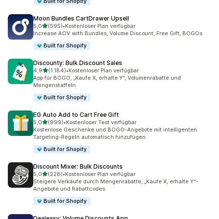
Built for Shopify
Moon Bundles CartDrawer Upsell
von 5 Sternen
5,0
(595)
•
Kostenloser Plan verfügbar
595 Rezensionen insgesamt
Increase AOV with Bundles, Volume Discount, Free Gift, BOGOs
Built for Shopify
Discounty: Bulk Discount Sales
von 5 Sternen
4,9
(1.184)
•
Kostenloser Plan verfügbar
1184 Rezensionen insgesamt
App für BOGO, „Kaufe X, erhalte Y“, Volumenrabatte und
Mengenstaffeln
Built for Shopify
EG Auto Add to Cart Free Gift
von 5 Sternen
5,0
(999)
•
Kostenloser Test verfügbar
999 Rezensionen insgesamt
Kostenlose Geschenke und BOGO-Angebote mit intelligenten
Targeting-Regeln automatisch hinzufügen
Built for Shopify
Discount Mixer: Bulk Discounts
von 5 Sternen
5,0
(228)
•
Kostenloser Plan verfügbar
228 Rezensionen insgesamt
Steigere Verkäufe durch Mengenrabatte, „Kaufe X, erhalte Y“-
Angebote und Rabattcodes
Built for Shopify
Dealeasy: Volume Discounts App