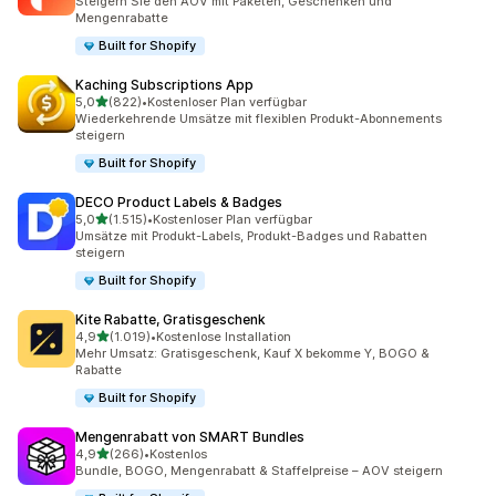
Steigern Sie den AOV mit Paketen, Geschenken und
Mengenrabatte
Built for Shopify
Kaching Subscriptions App
von 5 Sternen
5,0
(822)
•
Kostenloser Plan verfügbar
822 Rezensionen insgesamt
Wiederkehrende Umsätze mit flexiblen Produkt-Abonnements
steigern
Built for Shopify
DECO Product Labels & Badges
von 5 Sternen
5,0
(1.515)
•
Kostenloser Plan verfügbar
1515 Rezensionen insgesamt
Umsätze mit Produkt-Labels, Produkt-Badges und Rabatten
steigern
Built for Shopify
Kite Rabatte, Gratisgeschenk
von 5 Sternen
4,9
(1.019)
•
Kostenlose Installation
1019 Rezensionen insgesamt
Mehr Umsatz: Gratisgeschenk, Kauf X bekomme Y, BOGO &
Rabatte
Built for Shopify
Mengenrabatt von SMART Bundles
von 5 Sternen
4,9
(266)
•
Kostenlos
266 Rezensionen insgesamt
Bundle, BOGO, Mengenrabatt & Staffelpreise – AOV steigern