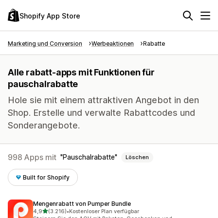
Shopify App Store
Marketing und Conversion
Werbeaktionen
Rabatte
Alle rabatt-apps mit Funktionen für
pauschalrabatte
Hole sie mit einem attraktiven Angebot in den
Shop. Erstelle und verwalte Rabattcodes und
Sonderangebote.
998 Apps mit
Pauschalrabatte
Löschen
Built for Shopify
Mengenrabatt von Pumper Bundle
von 5 Sternen
4,9
(3.216)
•
Kostenloser Plan verfügbar
3216 Rezensionen insgesamt