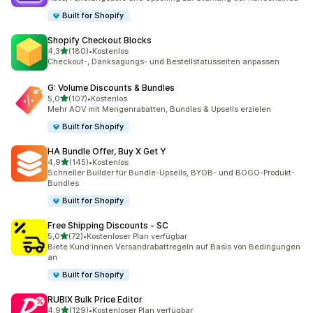
Built for Shopify
Shopify Checkout Blocks
von 5 Sternen
4,3
(180)
•
Kostenlos
180 Rezensionen insgesamt
Checkout-, Danksagungs- und Bestellstatusseiten anpassen
G: Volume Discounts & Bundles
von 5 Sternen
5,0
(107)
•
Kostenlos
107 Rezensionen insgesamt
Mehr AOV mit Mengenrabatten, Bundles & Upsells erzielen
Built for Shopify
HA Bundle Offer, Buy X Get Y
von 5 Sternen
4,9
(145)
•
Kostenlos
145 Rezensionen insgesamt
Schneller Builder für Bundle-Upsells, BYOB- und BOGO-Produkt-
Bundles
Built for Shopify
Free Shipping Discounts ‑ SC
von 5 Sternen
5,0
(72)
•
Kostenloser Plan verfügbar
72 Rezensionen insgesamt
Biete Kund:innen Versandrabattregeln auf Basis von Bedingungen
an
Built for Shopify
RUBIX Bulk Price Editor
von 5 Sternen
4,9
(129)
•
Kostenloser Plan verfügbar