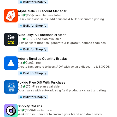
Built for Shopify
Alpha: Sale & Discount Manager
av 5 stjerner
4,9
(275)
•
Free plan available
Totalt 275 omtaler
Easily run flash sales, add coupons & bulk discounted pricing
Built for Shopify
SupaEasy: AI Functions creator
av 5 stjerner
5,0
(202)
•
Free plan available
Totalt 202 omtaler
From script to function: generate & migrate functions codeless
Built for Shopify
Adoric Bundles Quantity Breaks
av 5 stjerner
4,8
(136)
•
Free
Totalt 136 omtaler
Create fast bundle to boost AOV with volume discounts & BOGOS
Built for Shopify
Fokkio Free Gift With Purchase
av 5 stjerner
4,8
(70)
•
Free plan available
Totalt 70 omtaler
Boost sales with auto-added gifts & products - smart targeting
Built for Shopify
Shopify Collabs
av 5 stjerner
4,1
(386)
•
Free to install
Totalt 386 omtaler
Work with influencers to promote your brand and drive sales