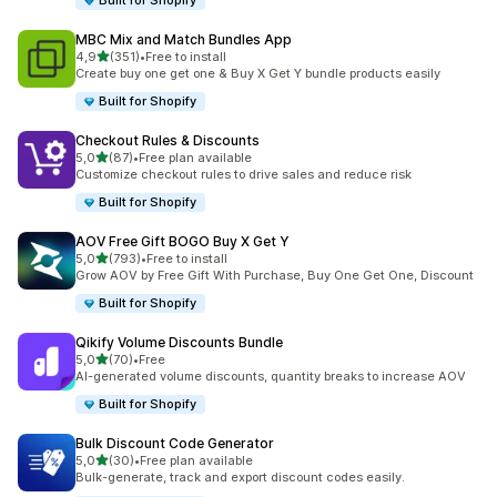
Built for Shopify
MBC Mix and Match Bundles App
av 5 stjerner
4,9
(351)
•
Free to install
Totalt 351 omtaler
Create buy one get one & Buy X Get Y bundle products easily
Built for Shopify
Checkout Rules & Discounts
av 5 stjerner
5,0
(87)
•
Free plan available
Totalt 87 omtaler
Customize checkout rules to drive sales and reduce risk
Built for Shopify
AOV Free Gift BOGO Buy X Get Y
av 5 stjerner
5,0
(793)
•
Free to install
Totalt 793 omtaler
Grow AOV by Free Gift With Purchase, Buy One Get One, Discount
Built for Shopify
Qikify Volume Discounts Bundle
av 5 stjerner
5,0
(70)
•
Free
Totalt 70 omtaler
AI-generated volume discounts, quantity breaks to increase AOV
Built for Shopify
Bulk Discount Code Generator
av 5 stjerner
5,0
(30)
•
Free plan available
Totalt 30 omtaler
Bulk-generate, track and export discount codes easily.