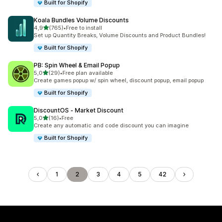
Built for Shopify
Koala Bundles Volume Discounts
av 5 stjerner
4,9
(765)
•
Free to install
Totalt 765 omtaler
Set up Quantity Breaks, Volume Discounts and Product Bundles!
Built for Shopify
PB: Spin Wheel & Email Popup
av 5 stjerner
5,0
(29)
•
Free plan available
Totalt 29 omtaler
Create games popup w/ spin wheel, discount popup, email popup
Built for Shopify
DiscountOS ‑ Market Discount
av 5 stjerner
5,0
(16)
•
Free
Totalt 16 omtaler
Create any automatic and code discount you can imagine
Built for Shopify
1
2
3
4
5
42