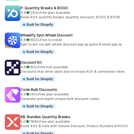
P: Quantity Breaks & BOGO
av 5 stjerner
4,9
(252)
•
Free plan available
Totalt 252 omtaler
Boost AOV quantity breaks, quantity discount, BOGO & BYOB
Built for Shopify
Wheelify Spin Wheel Discount
av 5 stjerner
4,8
(652)
•
Free to install
Totalt 652 omtaler
Spin to win via spin wheel discount pop up game & email pop up
Built for Shopify
Discount Kit
av 5 stjerner
4,8
(82)
•
Free trial available
Totalt 82 omtaler
Discounts that drive sales and increase AOV & conversion rates
Built for Shopify
Code Bulk Discounts
av 5 stjerner
4,9
(40)
•
Free plan available
Totalt 40 omtaler
Generate and export unique bulk discount codes
Built for Shopify
XB: Bundles Quantity Breaks
av 5 stjerner
5,0
(189)
•
Free plan available
Totalt 189 omtaler
Boost AOV & Sale with Volume Discount, Product Bundles & BOGO
Built for Shopify