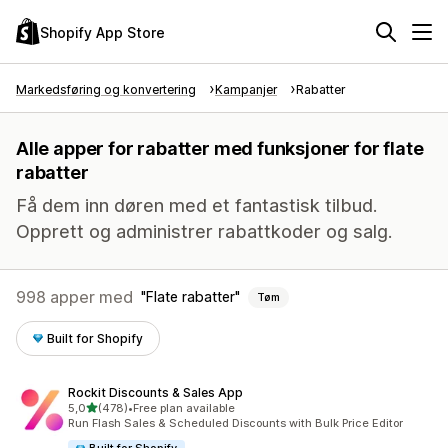
Shopify App Store
Markedsføring og konvertering
Kampanjer
Rabatter
Alle apper for rabatter med funksjoner for flate
rabatter
Få dem inn døren med et fantastisk tilbud.
Opprett og administrer rabattkoder og salg.
998 apper med
Flate rabatter
Tøm
Built for Shopify
Rockit Discounts & Sales App
av 5 stjerner
5,0
(478)
•
Free plan available
Totalt 478 omtaler
Run Flash Sales & Scheduled Discounts with Bulk Price Editor