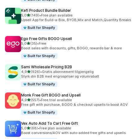
Kefi Product Bundle Builder
av 5 stjerner
5,0
(149)
•
Free plan available
Totalt 149 omtaler
Upsell App for Build-a-Box, BYOB,Mix and Match,Quantity Breaks
Built for Shopify
Ego Free Gifts BOGO Upsell
av 5 stjerner
5,0
(35)
•
Free
Totalt 35 omtaler
Boost sales with discounts, gifts, BOGO, rewards bar & more
Built for Shopify
Sami Wholesale Pricing B2B
av 5 stjerner
4,9
(926)
•
Gratis abonnement tilgjengelig
Totalt 926 omtaler
Styrk din B2B med engrospriser og volumrabatt
Built for Shopify
Monk Free Gift BOGO and Upsell
av 5 stjerner
4,9
(557)
•
Free trial available
Totalt 557 omtaler
Free gift with purchase, BOGO & checkout upsells to boost AOV
Built for Shopify
Vex Auto Add To Cart Free Gift
av 5 stjerner
5,0
(68)
•
Free plan available
Totalt 68 omtaler
Boost conversions/AOV with auto-added free gifts and upsells.