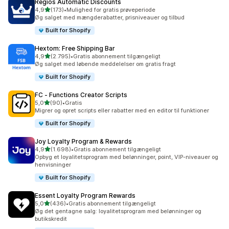
Regios Automatic Discounts
ud af 5 stjerner
4,9
(173)
•
Mulighed for gratis prøveperiode
173 anmeldelser i alt
Øg salget med mængderabatter, prisniveauer og tilbud
Built for Shopify
Hextom: Free Shipping Bar
ud af 5 stjerner
4,9
(2.795)
•
Gratis abonnement tilgængeligt
2795 anmeldelser i alt
Øg salget med løbende meddelelser om gratis fragt
Built for Shopify
FC ‑ Functions Creator Scripts
ud af 5 stjerner
5,0
(90)
•
Gratis
90 anmeldelser i alt
Migrer og opret scripts eller rabatter med en editor til funktioner
Built for Shopify
Joy Loyalty Program & Rewards
ud af 5 stjerner
4,9
(1.698)
•
Gratis abonnement tilgængeligt
1698 anmeldelser i alt
Opbyg et loyalitetsprogram med belønninger, point, VIP-niveauer og
henvisninger
Built for Shopify
Essent Loyalty Program Rewards
ud af 5 stjerner
5,0
(436)
•
Gratis abonnement tilgængeligt
436 anmeldelser i alt
Øg det gentagne salg: loyalitetsprogram med belønninger og
butikskredit