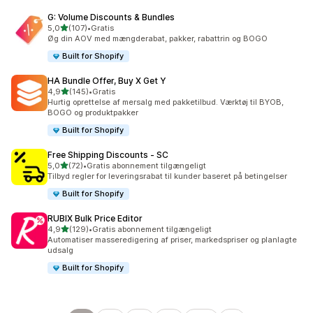
G: Volume Discounts & Bundles
ud af 5 stjerner
5,0
(107)
•
Gratis
107 anmeldelser i alt
Øg din AOV med mængderabat, pakker, rabattrin og BOGO
Built for Shopify
HA Bundle Offer, Buy X Get Y
ud af 5 stjerner
4,9
(145)
•
Gratis
145 anmeldelser i alt
Hurtig oprettelse af mersalg med pakketilbud. Værktøj til BYOB,
BOGO og produktpakker
Built for Shopify
Free Shipping Discounts ‑ SC
ud af 5 stjerner
5,0
(72)
•
Gratis abonnement tilgængeligt
72 anmeldelser i alt
Tilbyd regler for leveringsrabat til kunder baseret på betingelser
Built for Shopify
RUBIX Bulk Price Editor
ud af 5 stjerner
4,9
(129)
•
Gratis abonnement tilgængeligt
129 anmeldelser i alt
Automatiser masseredigering af priser, markedspriser og planlagte
udsalg
Built for Shopify