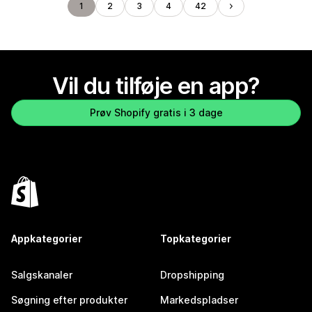
1
2
3
4
42
Vil du tilføje en app?
Prøv Shopify gratis i 3 dage
Appkategorier
Topkategorier
Salgskanaler
Dropshipping
Søgning efter produkter
Markedspladser