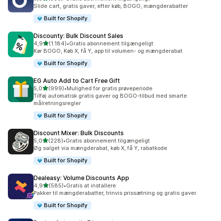
595 anmeldelser i alt
Slide cart, gratis gaver, efter køb, BOGO, mængderabatter
Built for Shopify
Discounty: Bulk Discount Sales
ud af 5 stjerner
4,9
(1.184)
•
Gratis abonnement tilgængeligt
1184 anmeldelser i alt
Kør BOGO, Køb X, få Y, app til volumen- og mængderabat
Built for Shopify
EG Auto Add to Cart Free Gift
ud af 5 stjerner
5,0
(999)
•
Mulighed for gratis prøveperiode
999 anmeldelser i alt
Tilføj automatisk gratis gaver og BOGO-tilbud med smarte
målretningsregler
Built for Shopify
Discount Mixer: Bulk Discounts
ud af 5 stjerner
5,0
(228)
•
Gratis abonnement tilgængeligt
228 anmeldelser i alt
Øg salget via mængderabat, køb X, få Y, rabatkode
Built for Shopify
Dealeasy: Volume Discounts App
ud af 5 stjerner
4,9
(585)
•
Gratis at installere
585 anmeldelser i alt
Pakker til mængderabatter, trinvis prissætning og gratis gaver.
Built for Shopify