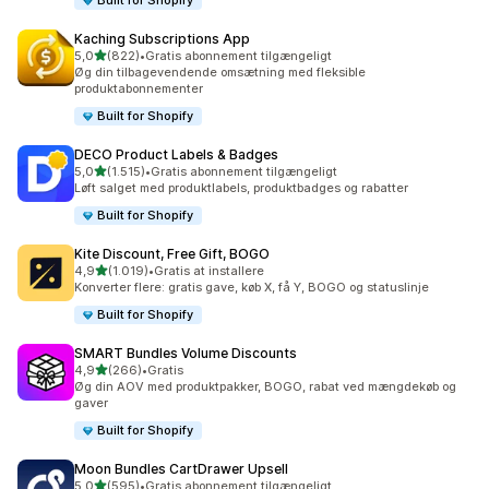
Built for Shopify
Kaching Subscriptions App
ud af 5 stjerner
5,0
(822)
•
Gratis abonnement tilgængeligt
822 anmeldelser i alt
Øg din tilbagevendende omsætning med fleksible
produktabonnementer
Built for Shopify
DECO Product Labels & Badges
ud af 5 stjerner
5,0
(1.515)
•
Gratis abonnement tilgængeligt
1515 anmeldelser i alt
Løft salget med produktlabels, produktbadges og rabatter
Built for Shopify
Kite Discount, Free Gift, BOGO
ud af 5 stjerner
4,9
(1.019)
•
Gratis at installere
1019 anmeldelser i alt
Konverter flere: gratis gave, køb X, få Y, BOGO og statuslinje
Built for Shopify
SMART Bundles Volume Discounts
ud af 5 stjerner
4,9
(266)
•
Gratis
266 anmeldelser i alt
Øg din AOV med produktpakker, BOGO, rabat ved mængdekøb og
gaver
Built for Shopify
Moon Bundles CartDrawer Upsell
ud af 5 stjerner
5,0
(595)
•
Gratis abonnement tilgængeligt