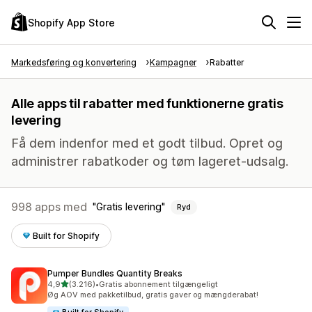
Shopify App Store
Markedsføring og konvertering
Kampagner
Rabatter
Alle apps til rabatter med funktionerne gratis
levering
Få dem indenfor med et godt tilbud. Opret og
administrer rabatkoder og tøm lageret-udsalg.
998 apps med
Gratis levering
Ryd
Built for Shopify
Pumper Bundles Quantity Breaks
ud af 5 stjerner
4,9
(3.216)
•
Gratis abonnement tilgængeligt
3216 anmeldelser i alt
Øg AOV med pakketilbud, gratis gaver og mængderabat!