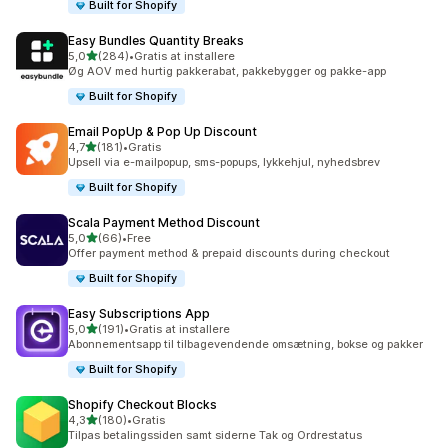
Built for Shopify
Easy Bundles Quantity Breaks
ud af 5 stjerner
5,0
(284)
•
Gratis at installere
284 anmeldelser i alt
Øg AOV med hurtig pakkerabat, pakkebygger og pakke-app
Built for Shopify
Email PopUp & Pop Up Discount
ud af 5 stjerner
4,7
(181)
•
Gratis
181 anmeldelser i alt
Upsell via e-mailpopup, sms-popups, lykkehjul, nyhedsbrev
Built for Shopify
Scala Payment Method Discount
ud af 5 stjerner
5,0
(66)
•
Free
66 anmeldelser i alt
Offer payment method & prepaid discounts during checkout
Built for Shopify
Easy Subscriptions App
ud af 5 stjerner
5,0
(191)
•
Gratis at installere
191 anmeldelser i alt
Abonnementsapp til tilbagevendende omsætning, bokse og pakker
Built for Shopify
Shopify Checkout Blocks
ud af 5 stjerner
4,3
(180)
•
Gratis
180 anmeldelser i alt
Tilpas betalingssiden samt siderne Tak og Ordrestatus