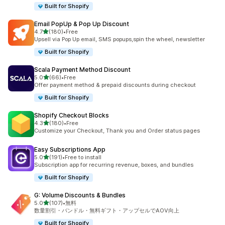
Built for Shopify
Email PopUp & Pop Up Discount
5つ星中
4.7
(180)
•
Free
合計レビュー数：180件
Upsell via Pop Up email, SMS popups,spin the wheel, newsletter
Built for Shopify
Scala Payment Method Discount
5つ星中
5.0
(66)
•
Free
合計レビュー数：66件
Offer payment method & prepaid discounts during checkout
Built for Shopify
Shopify Checkout Blocks
5つ星中
4.3
(180)
•
Free
合計レビュー数：180件
Customize your Checkout, Thank you and Order status pages
Easy Subscriptions App
5つ星中
5.0
(191)
•
Free to install
合計レビュー数：191件
Subscription app for recurring revenue, boxes, and bundles
Built for Shopify
G: Volume Discounts & Bundles
5つ星中
5.0
(107)
•
無料
合計レビュー数：107件
数量割引・バンドル・無料ギフト・アップセルでAOV向上
Built for Shopify