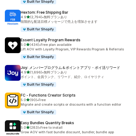
Built for Shopify
Hextom: Free Shipping Bar
5つ星中
4.9
(2,794)
•
無料プランあり
合計レビュー数：2794件
段階的な配送目標メッセージで売上を増加させます
Built for Shopify
Essent Loyalty Program Rewards
5つ星中
5.0
(434)
•
Free plan available
合計レビュー数：434件
Lift AOV with Loyalty Program, VIP Rewards Program & Referrals
Built for Shopify
Joy: メンバープログラム＆ポイントアプリ・ポイ活リワード
5つ星中
4.9
(1,696)
•
無料プランあり
合計レビュー数：1696件
ポイント、会員ランク、リワード、紹介、ロイヤリティ
Built for Shopify
FC ‑ Functions Creator Scripts
5つ星中
5.0
(90)
•
Free
合計レビュー数：90件
Migrate and create scripts or discounts with a function editor
Built for Shopify
Easy Bundles Quantity Breaks
5つ星中
5.0
(283)
•
Free to install
合計レビュー数：283件
Grow AOV with fast bundle discount, bundler, bundle app