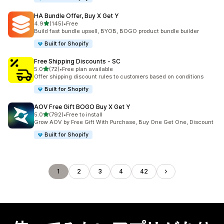
HA Bundle Offer, Buy X Get Y
5つ星中
4.9
(145)
•
Free
合計レビュー数：145件
Build fast bundle upsell, BYOB, BOGO product bundle builder
Built for Shopify
Free Shipping Discounts ‑ SC
5つ星中
5.0
(72)
•
Free plan available
合計レビュー数：72件
Offer shipping discount rules to customers based on conditions
Built for Shopify
AOV Free Gift BOGO Buy X Get Y
5つ星中
5.0
(792)
•
Free to install
合計レビュー数：792件
Grow AOV by Free Gift With Purchase, Buy One Get One, Discount
Built for Shopify
1
2
3
4
42