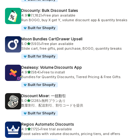
Discounty: Bulk Discount Sales
5つ星中
4.9
(1,182)
•
Free plan available
合計レビュー数：1182件
Run BOGO, buy X get Y, volume discount app & quantity breaks
Built for Shopify
Moon Bundles CartDrawer Upsell
5つ星中
5.0
(593)
•
Free plan available
合計レビュー数：593件
Slide cart, free gifts, post purchase, BOGO, quantity breaks
Built for Shopify
Dealeasy: Volume Discounts App
5つ星中
4.9
(584)
•
Free to install
合計レビュー数：584件
Bundles for Quantity Discounts, Tiered Pricing & Free Gifts.
Built for Shopify
Discount Mixer: 一括割引
5つ星中
5.0
(228)
•
無料プランあり
合計レビュー数：228件
数量割引、配送割引、割引コードを提供
Built for Shopify
Regios Automatic Discounts
5つ星中
4.9
(172)
•
Free trial available
合計レビュー数：172件
Boost sales with volume discounts, pricing tiers, and offers