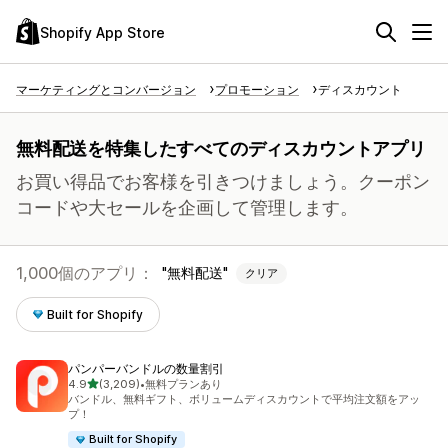
Shopify App Store
マーケティングとコンバージョン
プロモーション
ディスカウント
無料配送を特集したすべてのディスカウントアプリ
お買い得品でお客様を引きつけましょう。クーポン
コードや大セールを企画して管理します。
1,000個のアプリ：
無料配送
クリア
Built for Shopify
パンパーバンドルの数量割引
5つ星中
4.9
(3,209)
•
無料プランあり
合計レビュー数：3209件
バンドル、無料ギフト、ボリュームディスカウントで平均注文額をアッ
プ！
Built for Shopify