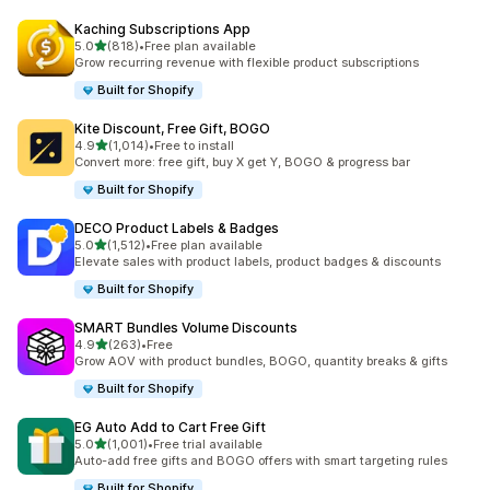
Kaching Subscriptions App
5つ星中
5.0
(818)
•
Free plan available
合計レビュー数：818件
Grow recurring revenue with flexible product subscriptions
Built for Shopify
Kite Discount, Free Gift, BOGO
5つ星中
4.9
(1,014)
•
Free to install
合計レビュー数：1014件
Convert more: free gift, buy X get Y, BOGO & progress bar
Built for Shopify
DECO Product Labels & Badges
5つ星中
5.0
(1,512)
•
Free plan available
合計レビュー数：1512件
Elevate sales with product labels, product badges & discounts
Built for Shopify
SMART Bundles Volume Discounts
5つ星中
4.9
(263)
•
Free
合計レビュー数：263件
Grow AOV with product bundles, BOGO, quantity breaks & gifts
Built for Shopify
EG Auto Add to Cart Free Gift
5つ星中
5.0
(1,001)
•
Free trial available
合計レビュー数：1001件
Auto-add free gifts and BOGO offers with smart targeting rules
Built for Shopify