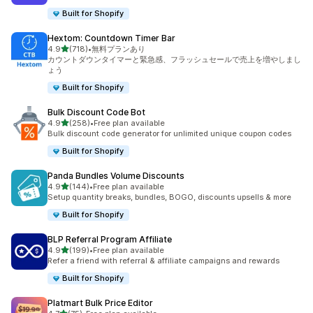
Built for Shopify
Hextom: Countdown Timer Bar
5つ星中
4.9
(718)
•
無料プランあり
合計レビュー数：718件
カウントダウンタイマーと緊急感、フラッシュセールで売上を増やしまし
ょう
Built for Shopify
Bulk Discount Code Bot
5つ星中
4.9
(258)
•
Free plan available
合計レビュー数：258件
Bulk discount code generator for unlimited unique coupon codes
Built for Shopify
Panda Bundles Volume Discounts
5つ星中
4.9
(144)
•
Free plan available
合計レビュー数：144件
Setup quantity breaks, bundles, BOGO, discounts upsells & more
Built for Shopify
BLP Referral Program Affiliate
5つ星中
4.9
(199)
•
Free plan available
合計レビュー数：199件
Refer a friend with referral & affiliate campaigns and rewards
Built for Shopify
Platmart Bulk Price Editor