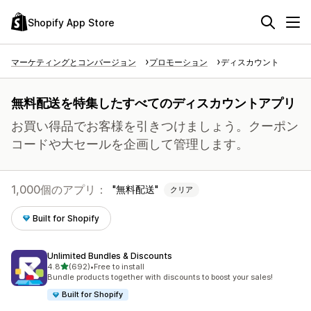
Shopify App Store
マーケティングとコンバージョン
プロモーション
ディスカウント
無料配送を特集したすべてのディスカウントアプリ
お買い得品でお客様を引きつけましょう。クーポン
コードや大セールを企画して管理します。
1,000個のアプリ：
無料配送
クリア
Built for Shopify
Unlimited Bundles & Discounts
5つ星中
4.8
(692)
•
Free to install
合計レビュー数：692件
Bundle products together with discounts to boost your sales!
Built for Shopify