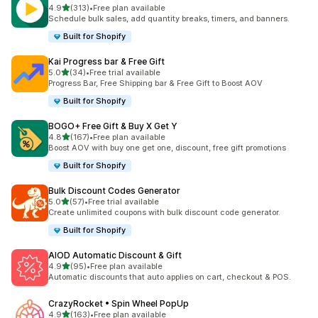
5つ星中
4.9
(313)
•
Free plan available
合計レビュー数：313件
Schedule bulk sales, add quantity breaks, timers, and banners.
Built for Shopify
Kai Progress bar & Free Gift
5つ星中
5.0
(34)
•
Free trial available
合計レビュー数：34件
Progress Bar, Free Shipping bar & Free Gift to Boost AOV
Built for Shopify
BOGO+ Free Gift & Buy X Get Y
5つ星中
4.8
(167)
•
Free plan available
合計レビュー数：167件
Boost AOV with buy one get one, discount, free gift promotions
Built for Shopify
Bulk Discount Codes Generator
5つ星中
5.0
(57)
•
Free trial available
合計レビュー数：57件
Create unlimited coupons with bulk discount code generator.
Built for Shopify
AIOD Automatic Discount & Gift
5つ星中
4.9
(95)
•
Free plan available
合計レビュー数：95件
Automatic discounts that auto applies on cart, checkout & POS.
CrazyRocket • Spin Wheel PopUp
5つ星中
4.9
(163)
•
Free plan available