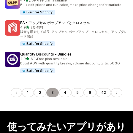
5つ星中
4.7
(75)
•
Free plan available
合計レビュー数：75件
Bulk edit prices and run sales, make price changes for markets
Built for Shopify
EA • アップセル ポップアップとクロスセル
5つ星中
4.9
(21)
•
無料
合計レビュー数：21件
販売を増やして成長: アップセル ポップアップ、クロスセル、アップグレ
ード製品
Built for Shopify
Quantity Discounts ‑ Bundles
5つ星中
4.9
(61)
•
Free plan available
合計レビュー数：61件
Boost AOV with quantity breaks, volume discount, gifts, BOGO
Built for Shopify
1
2
3
4
5
6
42
使ってみたいアプリがあり