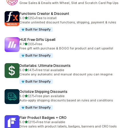
合計レビュー数：163件
Grow Sales & Emails with Wheel, Slot and Scratch Card Pop Ups
Functions Creator & Discount
5つ星中
5.0
(25)
•
Free to install
合計レビュー数：25件
Create unlimited discount functions, shipping, payment & rules
Built for Shopify
HUE Free Gifts Upsell
5つ星中
4.7
(33)
•
Free
合計レビュー数：33件
Free gift with purchase & BOGO for product and cart upsells!
Built for Shopify
Dollarlabs: Ultimate Discounts
5つ星中
5.0
(47)
•
Free trial available
合計レビュー数：47件
Create any automatic and manual discount you can imagine.
Built for Shopify
Octolize Shipping Discounts
5つ星中
5.0
(27)
•
Free plan available
合計レビュー数：27件
Auto-apply shipping discounts based on rules and conditions
Built for Shopify
Flair Product Badges + CRO
5つ星中
5.0
(211)
•
Free trial available
合計レビュー数：211件
Drive sales with product labels, badges, banners and CRO tools