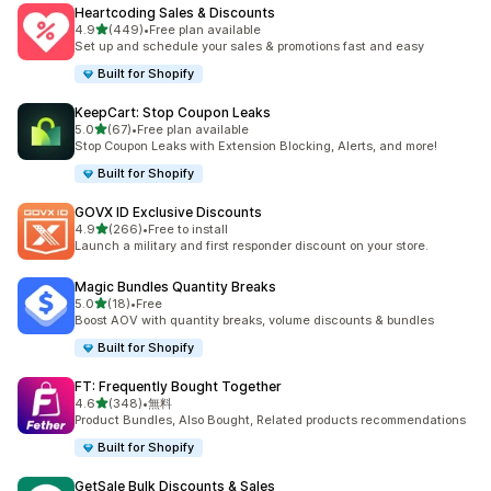
Heartcoding Sales & Discounts
5つ星中
4.9
(449)
•
Free plan available
合計レビュー数：449件
Set up and schedule your sales & promotions fast and easy
Built for Shopify
KeepCart: Stop Coupon Leaks
5つ星中
5.0
(67)
•
Free plan available
合計レビュー数：67件
Stop Coupon Leaks with Extension Blocking, Alerts, and more!
Built for Shopify
GOVX ID Exclusive Discounts
5つ星中
4.9
(266)
•
Free to install
合計レビュー数：266件
Launch a military and first responder discount on your store.
Magic Bundles Quantity Breaks
5つ星中
5.0
(18)
•
Free
合計レビュー数：18件
Boost AOV with quantity breaks, volume discounts & bundles
Built for Shopify
FT: Frequently Bought Together
5つ星中
4.6
(348)
•
無料
合計レビュー数：348件
Product Bundles, Also Bought, Related products recommendations
Built for Shopify
GetSale Bulk Discounts & Sales