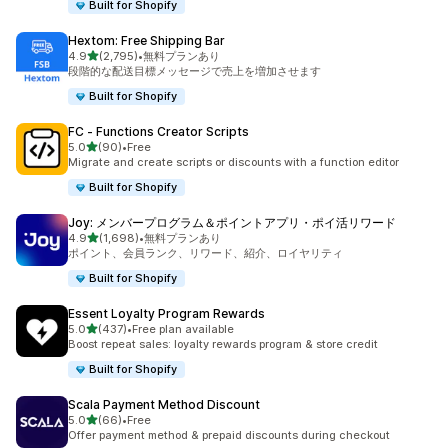
Built for Shopify
Hextom: Free Shipping Bar
5つ星中
4.9
(2,795)
•
無料プランあり
合計レビュー数：2795件
段階的な配送目標メッセージで売上を増加させます
Built for Shopify
FC ‑ Functions Creator Scripts
5つ星中
5.0
(90)
•
Free
合計レビュー数：90件
Migrate and create scripts or discounts with a function editor
Built for Shopify
Joy: メンバープログラム＆ポイントアプリ・ポイ活リワード
5つ星中
4.9
(1,698)
•
無料プランあり
合計レビュー数：1698件
ポイント、会員ランク、リワード、紹介、ロイヤリティ
Built for Shopify
Essent Loyalty Program Rewards
5つ星中
5.0
(437)
•
Free plan available
合計レビュー数：437件
Boost repeat sales: loyalty rewards program & store credit
Built for Shopify
Scala Payment Method Discount
5つ星中
5.0
(66)
•
Free
合計レビュー数：66件
Offer payment method & prepaid discounts during checkout