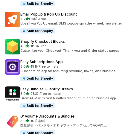
Built for Shopify
Email PopUp & Pop Up Discount
5つ星中
4.7
(185)
•
Free
合計レビュー数：185件
Upsell via Pop Up email, SMS popups,spin the wheel, newsletter
Built for Shopify
Shopify Checkout Blocks
5つ星中
4.3
(180)
•
Free
合計レビュー数：180件
Customize your Checkout, Thank you and Order status pages
Easy Subscriptions App
5つ星中
5.0
(191)
•
Free to install
合計レビュー数：191件
Subscription app for recurring revenue, boxes, and bundles
Built for Shopify
Easy Bundles Quantity Breaks
5つ星中
5.0
(283)
•
Free to install
合計レビュー数：283件
Grow AOV with fast bundles discount, bundler, bundles app
Built for Shopify
G: Volume Discounts & Bundles
5つ星中
5.0
(107)
•
無料
合計レビュー数：107件
数量割引・バンドル・無料ギフト・アップセルでAOV向上
Built for Shopify