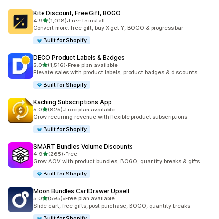
Kite Discount, Free Gift, BOGO
5つ星中
4.9
(1,018)
•
Free to install
合計レビュー数：1018件
Convert more: free gift, buy X get Y, BOGO & progress bar
Built for Shopify
DECO Product Labels & Badges
5つ星中
5.0
(1,516)
•
Free plan available
合計レビュー数：1516件
Elevate sales with product labels, product badges & discounts
Built for Shopify
Kaching Subscriptions App
5つ星中
5.0
(825)
•
Free plan available
合計レビュー数：825件
Grow recurring revenue with flexible product subscriptions
Built for Shopify
SMART Bundles Volume Discounts
5つ星中
4.9
(265)
•
Free
合計レビュー数：265件
Grow AOV with product bundles, BOGO, quantity breaks & gifts
Built for Shopify
Moon Bundles CartDrawer Upsell
5つ星中
5.0
(595)
•
Free plan available
合計レビュー数：595件
Slide cart, free gifts, post purchase, BOGO, quantity breaks
Built for Shopify