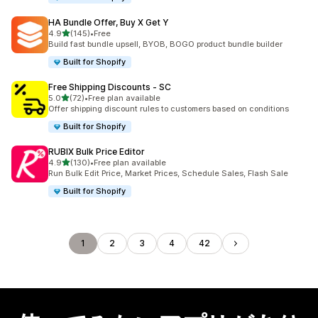
HA Bundle Offer, Buy X Get Y
5つ星中
4.9
(145)
•
Free
合計レビュー数：145件
Build fast bundle upsell, BYOB, BOGO product bundle builder
Built for Shopify
Free Shipping Discounts ‑ SC
5つ星中
5.0
(72)
•
Free plan available
合計レビュー数：72件
Offer shipping discount rules to customers based on conditions
Built for Shopify
RUBIX Bulk Price Editor
5つ星中
4.9
(130)
•
Free plan available
合計レビュー数：130件
Run Bulk Edit Price, Market Prices, Schedule Sales, Flash Sale
Built for Shopify
1
2
3
4
42