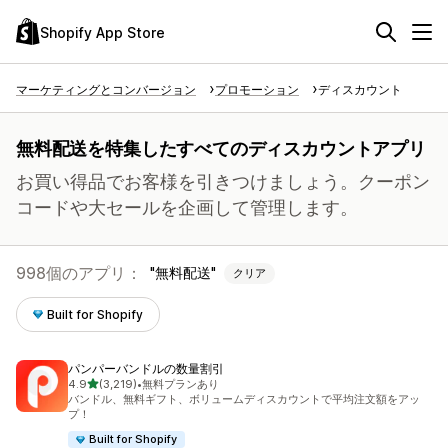
Shopify App Store
マーケティングとコンバージョン
プロモーション
ディスカウント
無料配送を特集したすべてのディスカウントアプリ
お買い得品でお客様を引きつけましょう。クーポン
コードや大セールを企画して管理します。
998個のアプリ：
無料配送
クリア
Built for Shopify
パンパーバンドルの数量割引
5つ星中
4.9
(3,219)
•
無料プランあり
合計レビュー数：3219件
バンドル、無料ギフト、ボリュームディスカウントで平均注文額をアッ
プ！
Built for Shopify