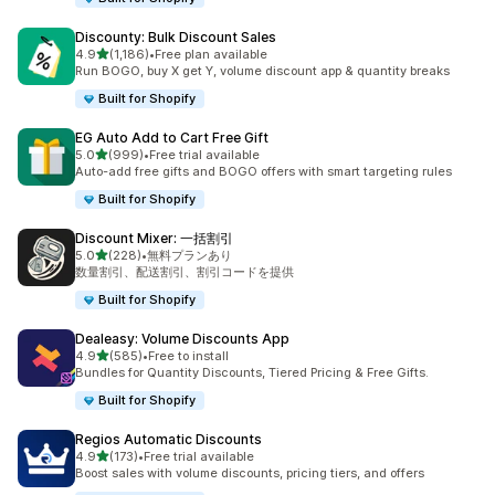
Discounty: Bulk Discount Sales
5つ星中
4.9
(1,186)
•
Free plan available
合計レビュー数：1186件
Run BOGO, buy X get Y, volume discount app & quantity breaks
Built for Shopify
EG Auto Add to Cart Free Gift
5つ星中
5.0
(999)
•
Free trial available
合計レビュー数：999件
Auto-add free gifts and BOGO offers with smart targeting rules
Built for Shopify
Discount Mixer: 一括割引
5つ星中
5.0
(228)
•
無料プランあり
合計レビュー数：228件
数量割引、配送割引、割引コードを提供
Built for Shopify
Dealeasy: Volume Discounts App
5つ星中
4.9
(585)
•
Free to install
合計レビュー数：585件
Bundles for Quantity Discounts, Tiered Pricing & Free Gifts.
Built for Shopify
Regios Automatic Discounts
5つ星中
4.9
(173)
•
Free trial available
合計レビュー数：173件
Boost sales with volume discounts, pricing tiers, and offers