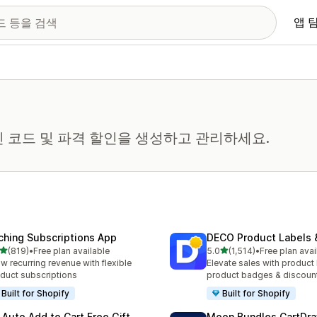
앱 
 코드 및 파격 할인을 생성하고 관리하세요.
ching Subscriptions App
DECO Product Labels 
별 5개 중
별 5개 중
(819)
•
Free plan available
5.0
(1,514)
•
Free plan avai
리뷰 819개
총 리뷰 1514개
w recurring revenue with flexible
Elevate sales with product 
duct subscriptions
product badges & discoun
Built for Shopify
Built for Shopify
 Auto Add to Cart Free Gift
Moon Bundles CartDr