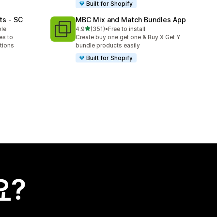
Built for Shopify
ts ‑ SC
MBC Mix and Match Bundles App
별 5개 중
ble
4.9
(351)
•
Free to install
총 리뷰 351개
es to
Create buy one get one & Buy X Get Y
tions
bundle products easily
Built for Shopify
요?