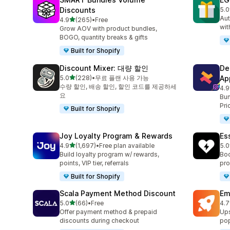
Discounts
5.0
총 
Aut
별 5개 중
4.9
(265)
•
Free
총 리뷰 265개
wit
Grow AOV with product bundles,
BOGO, quantity breaks & gifts
Built for Shopify
Discount Mixer: 대량 할인
De
별 5개 중
5.0
(228)
•
무료 플랜 사용 가능
Ap
총 리뷰 228개
수량 할인, 배송 할인, 할인 코드를 제공하세
4.9
총 
요
Bun
Pri
Built for Shopify
Joy Loyalty Program & Rewards
Es
별 5개 중
4.9
(1,697)
•
Free plan available
5.0
총 리뷰 1697개
총 
Build loyalty program w/ rewards,
Boo
points, VIP tier, referrals
pro
Built for Shopify
Scala Payment Method Discount
Em
별 5개 중
5.0
(66)
•
Free
4.7
총 리뷰 66개
총 
Offer payment method & prepaid
Ups
discounts during checkout
pop