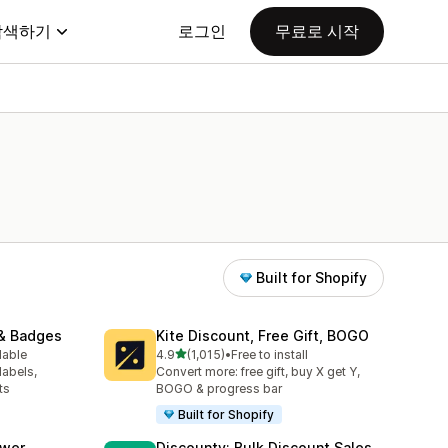
탐색하기
로그인
무료로 시작
Built for Shopify
& Badges
Kite Discount, Free Gift, BOGO
별 5개 중
lable
4.9
(1,015)
•
Free to install
총 리뷰 1015개
labels,
Convert more: free gift, buy X get Y,
ts
BOGO & progress bar
Built for Shopify
awer
Discounty: Bulk Discount Sales