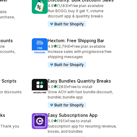
별 5개 중
4.9
(1,183)
•
Free plan available
총 리뷰 1183개
Run BOGO, buy X get Y, volume
able
discount app & quantity breaks
purchase,
Built for Shopify
counts
Hextom: Free Shipping Bar
별 5개 중
ble
4.9
(2,794)
•
Free plan available
총 리뷰 2794개
iscounts,
Increase sales with progressive free
shipping messages
Built for Shopify
 Scripts
Easy Bundles Quantity Breaks
별 5개 중
5.0
(283)
•
Free to install
총 리뷰 283개
 or discounts
Grow AOV with fast bundle discount,
bundler, bundle app
Built for Shopify
cks
Easy Subscriptions App
별 5개 중
5.0
(191)
•
Free to install
총 리뷰 191개
 Thank you
Subscription app for recurring revenue,
boxes, and bundles