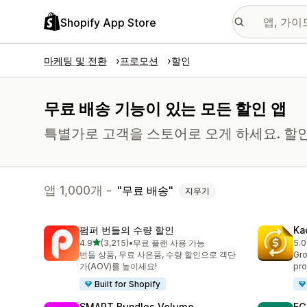
Shopify App Store
마케팅 및 전환
프로모션
할인
무료 배송 기능이 있는 모든 할인 앱
특별가로 고객을 스토어로 오게 하세요. 할인
앱 1,000개 -
무료 배송
지우기
펌퍼 번들의 수량 할인
Ka
별 5개 중
4.9
(3,215)
•
무료 플랜 사용 가능
5.0
총 리뷰 3215개
총 
번들 상품, 무료 사은품, 수량 할인으로 객단
Gro
가(AOV)를 높이세요!
pro
Built for Shopify
SMART Bundles Volume
EG