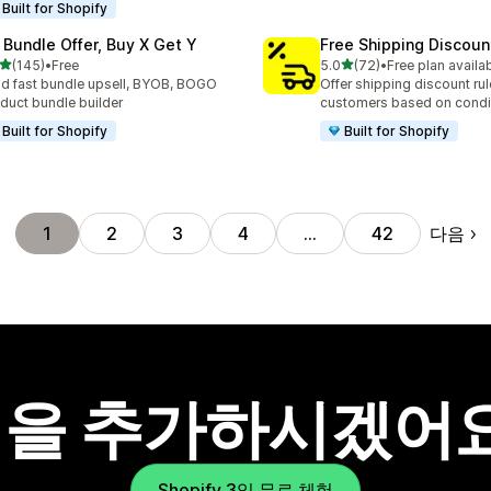
Built for Shopify
 Bundle Offer, Buy X Get Y
Free Shipping Discoun
별 5개 중
별 5개 중
(145)
•
Free
5.0
(72)
•
Free plan availa
리뷰 145개
총 리뷰 72개
ld fast bundle upsell, BYOB, BOGO
Offer shipping discount rul
duct bundle builder
customers based on condi
Built for Shopify
Built for Shopify
다음
1
2
3
4
…
42
을 추가하시겠어
Shopify 3일 무료 체험