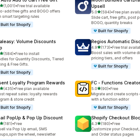
별 5개 중
(1,001)
•
Free trial available
Upsell
리뷰 1001개
o-add free gifts and BOGO offers
별 5개 중
5.0
(594)
•
Free plan avail
총 리뷰 594개
h smart targeting rules
Slide cart, free gifts, post 
BOGO, quantity breaks
Built for Shopify
Built for Shopify
aleasy: Volume Discounts
Regios Automatic Dis
별 5개 중
p
4.9
(173)
•
Free trial availa
총 리뷰 173개
Boost sales with volume d
별 5개 중
(584)
•
Free to install
리뷰 584개
pricing tiers, and offers
dles for Quantity Discounts, Tiered
cing & Free Gifts.
Built for Shopify
Built for Shopify
sent Loyalty Program Rewards
FC ‑ Functions Creator
별 5개 중
별 5개 중
(435)
•
Free plan available
5.0
(90)
•
Free
리뷰 435개
총 리뷰 90개
st repeat sales: loyalty rewards
Migrate and create scripts
gram & store credit
with a function editor
Built for Shopify
Built for Shopify
ail PopUp & Pop Up Discount
Shopify Checkout Blo
별 5개 중
별 5개 중
(181)
•
Free
4.3
(180)
•
Free
리뷰 181개
총 리뷰 180개
ell via Pop Up email, SMS
Customize your Checkout,
ups,spin the wheel, newsletter
and Order status pages