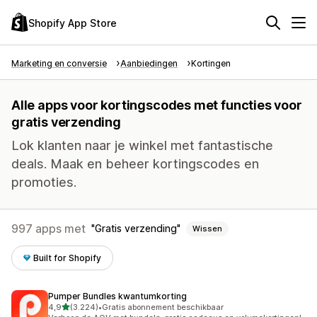
Shopify App Store
Marketing en conversie
Aanbiedingen
Kortingen
Alle apps voor kortingscodes met functies voor
gratis verzending
Lok klanten naar je winkel met fantastische
deals. Maak en beheer kortingscodes en
promoties.
997 apps met
Gratis verzending
Wissen
Built for Shopify
Pumper Bundles kwantumkorting
van 5 sterren
4,9
(3.224)
•
Gratis abonnement beschikbaar
3224 recensies in totaal