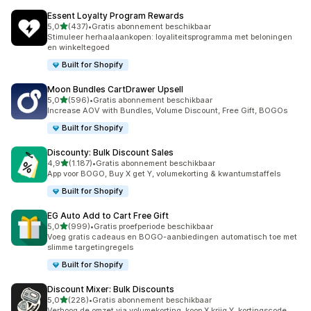
Essent Loyalty Program Rewards
van 5 sterren
5,0
(437)
•
Gratis abonnement beschikbaar
437 recensies in totaal
Stimuleer herhaalaankopen: loyaliteitsprogramma met beloningen
en winkeltegoed
Built for Shopify
Moon Bundles CartDrawer Upsell
van 5 sterren
5,0
(596)
•
Gratis abonnement beschikbaar
596 recensies in totaal
Increase AOV with Bundles, Volume Discount, Free Gift, BOGOs
Built for Shopify
Discounty: Bulk Discount Sales
van 5 sterren
4,9
(1.187)
•
Gratis abonnement beschikbaar
1187 recensies in totaal
App voor BOGO, Buy X get Y, volumekorting & kwantumstaffels
Built for Shopify
EG Auto Add to Cart Free Gift
van 5 sterren
5,0
(999)
•
Gratis proefperiode beschikbaar
999 recensies in totaal
Voeg gratis cadeaus en BOGO-aanbiedingen automatisch toe met
slimme targetingregels
Built for Shopify
Discount Mixer: Bulk Discounts
van 5 sterren
5,0
(228)
•
Gratis abonnement beschikbaar
228 recensies in totaal
Verhoog de omzet via volumekorting, koop X krijg Y, kortingscode