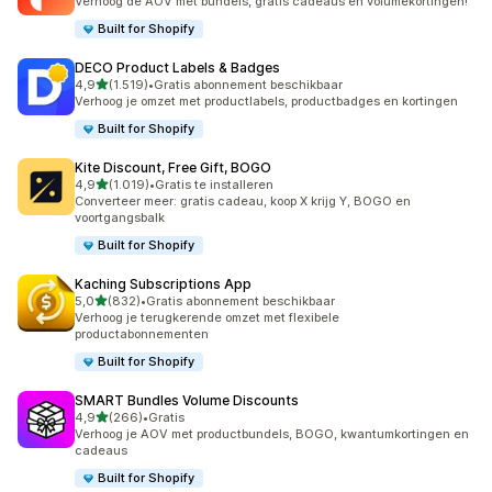
Verhoog de AOV met bundels, gratis cadeaus en volumekortingen!
Built for Shopify
DECO Product Labels & Badges
van 5 sterren
4,9
(1.519)
•
Gratis abonnement beschikbaar
1519 recensies in totaal
Verhoog je omzet met productlabels, productbadges en kortingen
Built for Shopify
Kite Discount, Free Gift, BOGO
van 5 sterren
4,9
(1.019)
•
Gratis te installeren
1019 recensies in totaal
Converteer meer: gratis cadeau, koop X krijg Y, BOGO en
voortgangsbalk
Built for Shopify
Kaching Subscriptions App
van 5 sterren
5,0
(832)
•
Gratis abonnement beschikbaar
832 recensies in totaal
Verhoog je terugkerende omzet met flexibele
productabonnementen
Built for Shopify
SMART Bundles Volume Discounts
van 5 sterren
4,9
(266)
•
Gratis
266 recensies in totaal
Verhoog je AOV met productbundels, BOGO, kwantumkortingen en
cadeaus
Built for Shopify