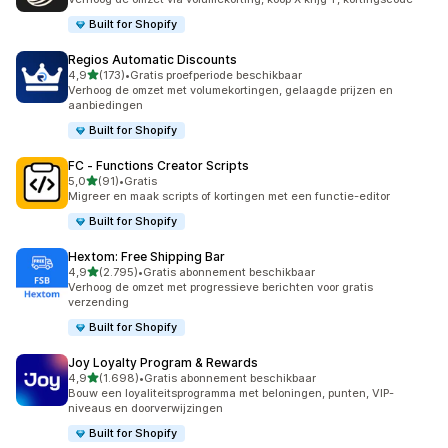
Built for Shopify
Regios Automatic Discounts
van 5 sterren
4,9
(173)
•
Gratis proefperiode beschikbaar
173 recensies in totaal
Verhoog de omzet met volumekortingen, gelaagde prijzen en
aanbiedingen
Built for Shopify
FC ‑ Functions Creator Scripts
van 5 sterren
5,0
(91)
•
Gratis
91 recensies in totaal
Migreer en maak scripts of kortingen met een functie-editor
Built for Shopify
Hextom: Free Shipping Bar
van 5 sterren
4,9
(2.795)
•
Gratis abonnement beschikbaar
2795 recensies in totaal
Verhoog de omzet met progressieve berichten voor gratis
verzending
Built for Shopify
Joy Loyalty Program & Rewards
van 5 sterren
4,9
(1.698)
•
Gratis abonnement beschikbaar
1698 recensies in totaal
Bouw een loyaliteitsprogramma met beloningen, punten, VIP-
niveaus en doorverwijzingen
Built for Shopify