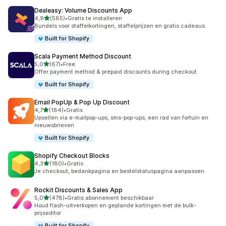
Dealeasy: Volume Discounts App
van 5 sterren
4,9
(585)
•
Gratis te installeren
585 recensies in totaal
Bundels voor staffelkortingen, staffelprijzen en gratis cadeaus.
Built for Shopify
Scala Payment Method Discount
van 5 sterren
5,0
(67)
•
Free
67 recensies in totaal
Offer payment method & prepaid discounts during checkout
Built for Shopify
Email PopUp & Pop Up Discount
van 5 sterren
4,7
(184)
•
Gratis
184 recensies in totaal
Upsellen via e-mailpop-ups, sms-pop-ups, een rad van fortuin en
nieuwsbrieven
Built for Shopify
Shopify Checkout Blocks
van 5 sterren
4,3
(180)
•
Gratis
180 recensies in totaal
Je checkout, bedankpagina en bestelstatuspagina aanpassen
Rockit Discounts & Sales App
van 5 sterren
5,0
(478)
•
Gratis abonnement beschikbaar
478 recensies in totaal
Houd flash-uitverkopen en geplande kortingen met de bulk-
prijseditor
Built for Shopify