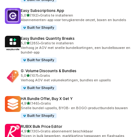
Easy Subscriptions App
van 5 sterren
5,0
(192)
•
Gratis te installeren
192 recensies in totaal
Abonnementen-app voor terugkerende omzet, boxen en bundels
Built for Shopify
Easy Bundles Quantity Breaks
van 5 sterren
5,0
(285)
•
Gratis te installeren
285 recensies in totaal
Verhoog je AOV met snelle bundelkortingen, een bundelbouwer en
bundel-app
Built for Shopify
G: Volume Discounts & Bundles
van 5 sterren
5,0
(107)
•
Gratis
107 recensies in totaal
Verhoog AOV met volumekortingen, bundles en upsells
Built for Shopify
HA Bundle Offer, Buy X Get Y
van 5 sterren
4,9
(146)
•
Gratis
146 recensies in totaal
Snelle bundel-upsells, BYOB- en BOGO-productbundels bouwen
Built for Shopify
RUBIX Bulk Price Editor
van 5 sterren
4,9
(130)
•
Gratis abonnement beschikbaar
130 recensies in totaal
Prijzen in bulk bewerken, marktkorting toepassen en flashsales