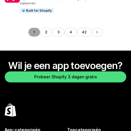
inplannen
Built for Shopify
1
2
3
4
42
Wil je een app toevoegen?
Probeer Shopify 3 dagen gratis
App-categorieën
Topcategorieën