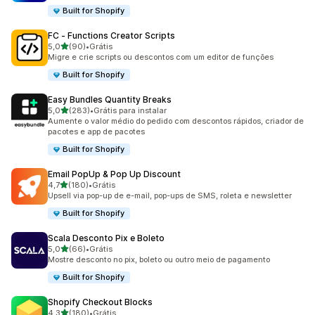
Built for Shopify
FC ‑ Functions Creator Scripts
de 5 estrelas
5,0
(90)
•
Grátis
90 avaliações ao todo
Migre e crie scripts ou descontos com um editor de funções
Built for Shopify
Easy Bundles Quantity Breaks
de 5 estrelas
5,0
(283)
•
Grátis para instalar
283 avaliações ao todo
Aumente o valor médio do pedido com descontos rápidos, criador de
pacotes e app de pacotes
Built for Shopify
Email PopUp & Pop Up Discount
de 5 estrelas
4,7
(180)
•
Grátis
180 avaliações ao todo
Upsell via pop-up de e-mail, pop-ups de SMS, roleta e newsletter
Built for Shopify
Scala Desconto Pix e Boleto
de 5 estrelas
5,0
(66)
•
Grátis
66 avaliações ao todo
Mostre desconto no pix, boleto ou outro meio de pagamento
Built for Shopify
Shopify Checkout Blocks
de 5 estrelas
4,3
(180)
•
Grátis