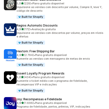
de 5 estrelas
5,0
(228)
•
Plano gratuito disponível
228 avaliações ao todo
Impulsione as vendas com desconto por volume, Compre X, leve Y,
código de desconto
Built for Shopify
Regios Automatic Discounts
de 5 estrelas
4,9
(172)
•
Avaliação gratuita
172 avaliações ao todo
Impulsione as vendas com descontos por volume, preços em níveis
e ofertas
Built for Shopify
Hextom: Free Shipping Bar
de 5 estrelas
4,9
(2.794)
•
Plano gratuito disponível
2794 avaliações ao todo
Aumente as vendas com mensagens de metas de envio
Built for Shopify
Essent Loyalty Program Rewards
de 5 estrelas
5,0
(434)
•
Plano gratuito disponível
434 avaliações ao todo
Aumente o ticket médio com o programa de fidelidade,
recompensas VIP e indicações
Built for Shopify
Joy: Recompensas e Fidelidade
de 5 estrelas
4,9
(1.696)
•
Plano gratuito disponível
1696 avaliações ao todo
Programa de fidelidade, pontos, prêmios, VIP, indicações