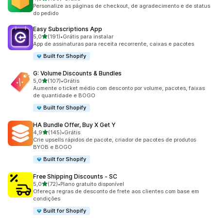
180 avaliações ao todo
Personalize as páginas de checkout, de agradecimento e de status
do pedido
Easy Subscriptions App
de 5 estrelas
5,0
(191)
•
Grátis para instalar
191 avaliações ao todo
App de assinaturas para receita recorrente, caixas e pacotes
Built for Shopify
G: Volume Discounts & Bundles
de 5 estrelas
5,0
(107)
•
Grátis
107 avaliações ao todo
Aumente o ticket médio com desconto por volume, pacotes, faixas
de quantidade e BOGO
Built for Shopify
HA Bundle Offer, Buy X Get Y
de 5 estrelas
4,9
(145)
•
Grátis
145 avaliações ao todo
Crie upsells rápidos de pacote, criador de pacotes de produtos
BYOB e BOGO
Built for Shopify
Free Shipping Discounts ‑ SC
de 5 estrelas
5,0
(72)
•
Plano gratuito disponível
72 avaliações ao todo
Ofereça regras de desconto de frete aos clientes com base em
condições
Built for Shopify