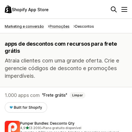
Shopify App Store
Marketing e conversão
Promoções
Descontos
apps de descontos com recursos para frete
grátis
Atraia clientes com uma grande oferta. Crie e
gerencie códigos de desconto e promoções
imperdíveis.
1.000 apps com
Frete grátis
Limpar
Built for Shopify
Pumper Bundles: Desconto Qty
de 5 estrelas
4,9
(3.209)
•
Plano gratuito disponível
3209 avaliações ao todo