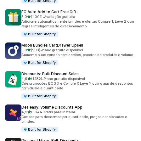
Built for Shopify
EG Auto Add to Cart Free Gift
de 5 estrelas
5,0
(1.001)
•
Avaliação gratuita
1001 avaliações ao todo
Adicione automaticamente brindes e ofertas Compre 1, Leve 2 com
regras inteligentes de direcionamento
Built for Shopify
Moon Bundles CartDrawer Upsell
de 5 estrelas
5,0
(593)
•
Plano gratuito disponível
593 avaliações ao todo
Aumente suas vendas com combos, pacotes de produtos e volume.
Built for Shopify
Discounty: Bulk Discount Sales
de 5 estrelas
4,9
(1.182)
•
Plano gratuito disponível
1182 avaliações ao todo
Crie promoções BOGO e Compre X Leve Y com o app de descontos
por volume e quantidade
Built for Shopify
Dealeasy: Volume Discounts App
de 5 estrelas
4,9
(584)
•
Grátis para instalar
584 avaliações ao todo
Combos para descontos por quantidade, preços escalonados e
brindes.
Built for Shopify
Discount Mixer: Bulk Discounts