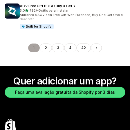
AOV Free Gift BOGO Buy X Get Y
de 5 estrelas
5,0
(792)
•
Grátis para instalar
792 avaliações ao todo
Aumente o AOV com Free Gift With Purchase, Buy One Get One e
desconto.
Built for Shopify
1
2
3
4
42
Quer adicionar um app?
Faça uma avaliação gratuita da Shopify por 3 dias