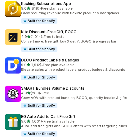
Kaching Subscriptions App
เต็ม 5 ดาว
5.0
(819)
•
Free plan available
ทั้งหมด 819 รีวิว
Grow recurring revenue with flexible product subscriptions
Built for Shopify
Kite Discount, Free Gift, BOGO
เต็ม 5 ดาว
4.9
(1,014)
•
Free to install
ทั้งหมด 1014 รีวิว
Convert more: free gift, buy X get Y, BOGO & progress bar
Built for Shopify
DECO Product Labels & Badges
เต็ม 5 ดาว
5.0
(1,512)
•
Free plan available
ทั้งหมด 1512 รีวิว
Elevate sales with product labels, product badges & discounts
Built for Shopify
SMART Bundles Volume Discounts
เต็ม 5 ดาว
4.9
(263)
•
Free
ทั้งหมด 263 รีวิว
Grow AOV with product bundles, BOGO, quantity breaks & gifts
Built for Shopify
EG Auto Add to Cart Free Gift
เต็ม 5 ดาว
5.0
(1,001)
•
Free trial available
ทั้งหมด 1001 รีวิว
Auto-add free gifts and BOGO offers with smart targeting rules
Built for Shopify