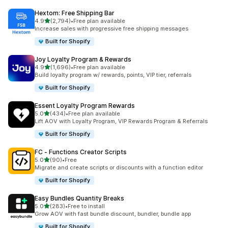
Hextom: Free Shipping Bar
เต็ม 5 ดาว
4.9
(2,794)
•
Free plan available
ทั้งหมด 2794 รีวิว
Increase sales with progressive free shipping messages
Built for Shopify
Joy Loyalty Program & Rewards
เต็ม 5 ดาว
4.9
(1,696)
•
Free plan available
ทั้งหมด 1696 รีวิว
Build loyalty program w/ rewards, points, VIP tier, referrals
Built for Shopify
Essent Loyalty Program Rewards
เต็ม 5 ดาว
5.0
(434)
•
Free plan available
ทั้งหมด 434 รีวิว
Lift AOV with Loyalty Program, VIP Rewards Program & Referrals
Built for Shopify
FC ‑ Functions Creator Scripts
เต็ม 5 ดาว
5.0
(90)
•
Free
ทั้งหมด 90 รีวิว
Migrate and create scripts or discounts with a function editor
Built for Shopify
Easy Bundles Quantity Breaks
เต็ม 5 ดาว
5.0
(283)
•
Free to install
ทั้งหมด 283 รีวิว
Grow AOV with fast bundle discount, bundler, bundle app
Built for Shopify