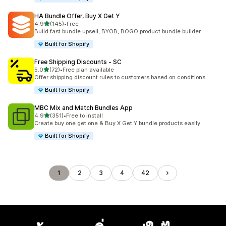
HA Bundle Offer, Buy X Get Y
เต็ม 5 ดาว
4.9
(145)
•
Free
ทั้งหมด 145 รีวิว
Build fast bundle upsell, BYOB, BOGO product bundle builder
Built for Shopify
Free Shipping Discounts ‑ SC
เต็ม 5 ดาว
5.0
(72)
•
Free plan available
ทั้งหมด 72 รีวิว
Offer shipping discount rules to customers based on conditions
Built for Shopify
MBC Mix and Match Bundles App
เต็ม 5 ดาว
4.9
(351)
•
Free to install
ทั้งหมด 351 รีวิว
Create buy one get one & Buy X Get Y bundle products easily
Built for Shopify
1
2
3
4
42