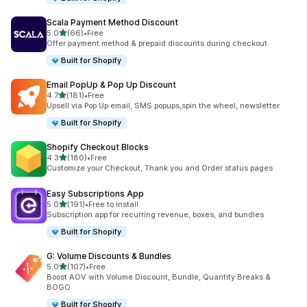
Scala Payment Method Discount
เต็ม 5 ดาว
5.0
(66)
•
Free
ทั้งหมด 66 รีวิว
Offer payment method & prepaid discounts during checkout
Built for Shopify
Email PopUp & Pop Up Discount
เต็ม 5 ดาว
4.7
(181)
•
Free
ทั้งหมด 181 รีวิว
Upsell via Pop Up email, SMS popups,spin the wheel, newsletter
Built for Shopify
Shopify Checkout Blocks
เต็ม 5 ดาว
4.3
(180)
•
Free
ทั้งหมด 180 รีวิว
Customize your Checkout, Thank you and Order status pages
Easy Subscriptions App
เต็ม 5 ดาว
5.0
(191)
•
Free to install
ทั้งหมด 191 รีวิว
Subscription app for recurring revenue, boxes, and bundles
Built for Shopify
G: Volume Discounts & Bundles
เต็ม 5 ดาว
5.0
(107)
•
Free
ทั้งหมด 107 รีวิว
Boost AOV with Volume Discount, Bundle, Quantity Breaks &
BOGO
Built for Shopify