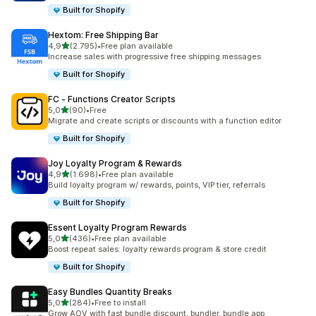
Built for Shopify
Hextom: Free Shipping Bar
5 yıldız üzerinden
4,9
(2.795)
•
Free plan available
toplam 2795 değerlendirme
Increase sales with progressive free shipping messages
Built for Shopify
FC ‑ Functions Creator Scripts
5 yıldız üzerinden
5,0
(90)
•
Free
toplam 90 değerlendirme
Migrate and create scripts or discounts with a function editor
Built for Shopify
Joy Loyalty Program & Rewards
5 yıldız üzerinden
4,9
(1.698)
•
Free plan available
toplam 1698 değerlendirme
Build loyalty program w/ rewards, points, VIP tier, referrals
Built for Shopify
Essent Loyalty Program Rewards
5 yıldız üzerinden
5,0
(436)
•
Free plan available
toplam 436 değerlendirme
Boost repeat sales: loyalty rewards program & store credit
Built for Shopify
Easy Bundles Quantity Breaks
5 yıldız üzerinden
5,0
(284)
•
Free to install
toplam 284 değerlendirme
Grow AOV with fast bundle discount, bundler, bundle app