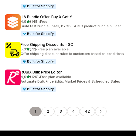
Built for Shopify
HA Bundle Offer, Buy X Get Y
5 yıldız üzerinden
4,9
(145)
•
Free
toplam 145 değerlendirme
Build fast bundle upsell, BYOB, BOGO product bundle builder
Built for Shopify
Free Shipping Discounts ‑ SC
5 yıldız üzerinden
5,0
(72)
•
Free plan available
toplam 72 değerlendirme
Offer shipping discount rules to customers based on conditions
Built for Shopify
RUBIX Bulk Price Editor
5 yıldız üzerinden
4,9
(129)
•
Free plan available
toplam 129 değerlendirme
Automate Bulk Price Edits, Market Prices & Scheduled Sales
Built for Shopify
1
2
3
4
42