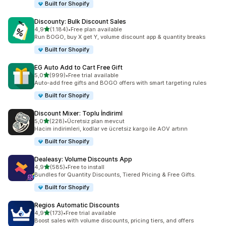
Built for Shopify
Discounty: Bulk Discount Sales
5 yıldız üzerinden
4,9
(1.184)
•
Free plan available
toplam 1184 değerlendirme
Run BOGO, buy X get Y, volume discount app & quantity breaks
Built for Shopify
EG Auto Add to Cart Free Gift
5 yıldız üzerinden
5,0
(999)
•
Free trial available
toplam 999 değerlendirme
Auto-add free gifts and BOGO offers with smart targeting rules
Built for Shopify
Discount Mixer: Toplu İndiriml
5 yıldız üzerinden
5,0
(228)
•
Ücretsiz plan mevcut
toplam 228 değerlendirme
Hacim indirimleri, kodlar ve ücretsiz kargo ile AOV artırın
Built for Shopify
Dealeasy: Volume Discounts App
5 yıldız üzerinden
4,9
(585)
•
Free to install
toplam 585 değerlendirme
Bundles for Quantity Discounts, Tiered Pricing & Free Gifts.
Built for Shopify
Regios Automatic Discounts
5 yıldız üzerinden
4,9
(173)
•
Free trial available
toplam 173 değerlendirme
Boost sales with volume discounts, pricing tiers, and offers