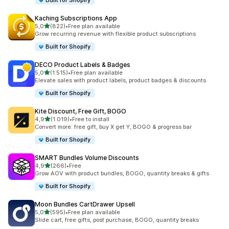
Built for Shopify
Kaching Subscriptions App
5 yıldız üzerinden
5,0
(822)
•
Free plan available
toplam 822 değerlendirme
Grow recurring revenue with flexible product subscriptions
Built for Shopify
DECO Product Labels & Badges
5 yıldız üzerinden
5,0
(1.515)
•
Free plan available
toplam 1515 değerlendirme
Elevate sales with product labels, product badges & discounts
Built for Shopify
Kite Discount, Free Gift, BOGO
5 yıldız üzerinden
4,9
(1.019)
•
Free to install
toplam 1019 değerlendirme
Convert more: free gift, buy X get Y, BOGO & progress bar
Built for Shopify
SMART Bundles Volume Discounts
5 yıldız üzerinden
4,9
(266)
•
Free
toplam 266 değerlendirme
Grow AOV with product bundles, BOGO, quantity breaks & gifts
Built for Shopify
Moon Bundles CartDrawer Upsell
5 yıldız üzerinden
5,0
(595)
•
Free plan available
toplam 595 değerlendirme
Slide cart, free gifts, post purchase, BOGO, quantity breaks