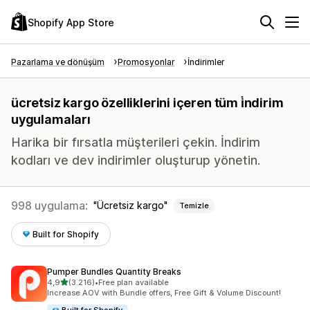
Shopify App Store
Pazarlama ve dönüşüm
Promosyonlar
İndirimler
ücretsiz kargo özelliklerini içeren tüm i̇ndirim
uygulamaları
Harika bir fırsatla müşterileri çekin. İndirim
kodları ve dev indirimler oluşturup yönetin.
998 uygulama:
Ücretsiz kargo
Temizle
Built for Shopify
Pumper Bundles Quantity Breaks
5 yıldız üzerinden
4,9
(3.216)
•
Free plan available
toplam 3216 değerlendirme
Increase AOV with Bundle offers, Free Gift & Volume Discount!