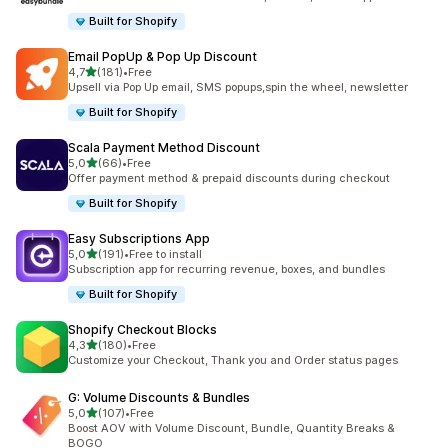
Built for Shopify
Email PopUp & Pop Up Discount
5 yıldız üzerinden
4,7
(181)
•
Free
toplam 181 değerlendirme
Upsell via Pop Up email, SMS popups,spin the wheel, newsletter
Built for Shopify
Scala Payment Method Discount
5 yıldız üzerinden
5,0
(66)
•
Free
toplam 66 değerlendirme
Offer payment method & prepaid discounts during checkout
Built for Shopify
Easy Subscriptions App
5 yıldız üzerinden
5,0
(191)
•
Free to install
toplam 191 değerlendirme
Subscription app for recurring revenue, boxes, and bundles
Built for Shopify
Shopify Checkout Blocks
5 yıldız üzerinden
4,3
(180)
•
Free
toplam 180 değerlendirme
Customize your Checkout, Thank you and Order status pages
G: Volume Discounts & Bundles
5 yıldız üzerinden
5,0
(107)
•
Free
toplam 107 değerlendirme
Boost AOV with Volume Discount, Bundle, Quantity Breaks &
BOGO