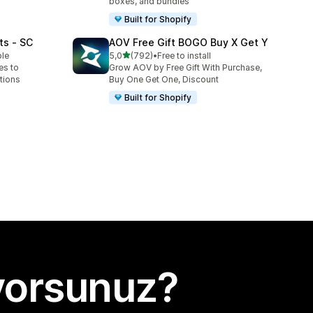
boxes, and bundles
Built for Shopify
ts ‑ SC
AOV Free Gift BOGO Buy X Get Y
5 yıldız üzerinden
ble
5,0
(792)
•
Free to install
toplam 792 değerlendirme
es to
Grow AOV by Free Gift With Purchase,
tions
Buy One Get One, Discount
Built for Shopify
yorsunuz?