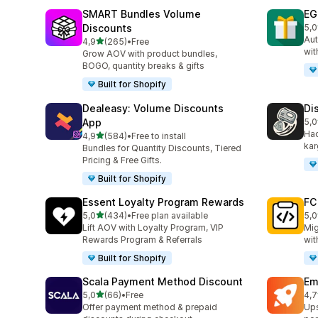
SMART Bundles Volume
EG
Discounts
5,0
top
Aut
5 yıldız üzerinden
4,9
(265)
•
Free
toplam 265 değerlendirme
wit
Grow AOV with product bundles,
BOGO, quantity breaks & gifts
Built for Shopify
Dealeasy: Volume Discounts
Di
App
5,0
top
Hac
5 yıldız üzerinden
4,9
(584)
•
Free to install
toplam 584 değerlendirme
kar
Bundles for Quantity Discounts, Tiered
Pricing & Free Gifts.
Built for Shopify
Essent Loyalty Program Rewards
FC
5 yıldız üzerinden
5,0
(434)
•
Free plan available
5,0
toplam 434 değerlendirme
top
Lift AOV with Loyalty Program, VIP
Mig
Rewards Program & Referrals
wit
Built for Shopify
Scala Payment Method Discount
Em
5 yıldız üzerinden
5,0
(66)
•
Free
4,7
toplam 66 değerlendirme
top
Offer payment method & prepaid
Ups