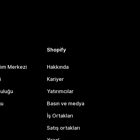
Shopify
dım Merkezi
Hakkında
i
Kariyer
luluğu
Yatırımcılar
gu
Basın ve medya
İş Ortakları
Satış ortakları