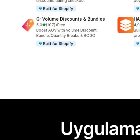
discounts during checkout
pop
Built for Shopify
G: Volume Discounts & Bundles
HA
5 yıldız üzerinden
5,0
(107)
•
Free
4,9
toplam 107 değerlendirme
top
Boost AOV with Volume Discount,
Bui
Bundle, Quantity Breaks & BOGO
pro
Built for Shopify
Uygulama