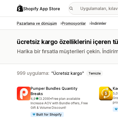
Shopify App Store
Pazarlama ve dönüşüm
Promosyonlar
İndirimler
ücretsiz kargo özelliklerini içeren t
Harika bir fırsatla müşterileri çekin. İndir
999 uygulama:
Ücretsiz kargo
Temizle
Pumper Bundles Quantity
Ka
Breaks
5,0
top
Gro
5 yıldız üzerinden
4,9
(3.209)
•
Free plan available
toplam 3209 değerlendirme
pro
Increase AOV with Bundle offers, Free
Gift & Volume Discount!
Built for Shopify