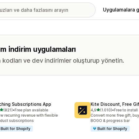
Uygulamalara g
üm i̇ndirim uygulamaları
im kodları ve dev indirimler oluşturup yönetin.
ching Subscriptions App
Kite Discount, Free G
5 yıldız üzerinden
5 yıldız üzerinden
(821)
•
Free plan available
4,9
(1.010)
•
Free to install
lam 821 değerlendirme
toplam 1010 değerlendirm
w recurring revenue with flexible
Convert more: free gift, buy
duct subscriptions
BOGO & progress bar
Built for Shopify
Built for Shopify