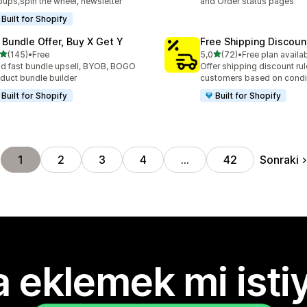
ups,spin the wheel, newsletter
and Order status pages
Built for Shopify
 Bundle Offer, Buy X Get Y
Free Shipping Discoun
5 yıldız üzerinden
5 yıldız üzerinden
(145)
•
Free
5,0
(72)
•
Free plan availa
lam 145 değerlendirme
toplam 72 değerlendirme
ld fast bundle upsell, BYOB, BOGO
Offer shipping discount rul
duct bundle builder
customers based on condi
Built for Shopify
Built for Shopify
Sonraki
1
2
3
4
…
42
 eklemek mi isti