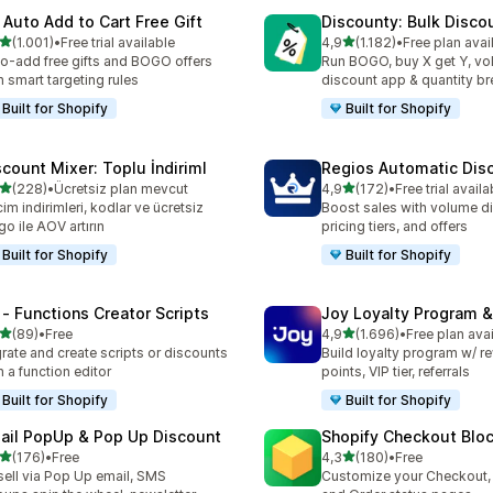
 Auto Add to Cart Free Gift
Discounty: Bulk Disco
5 yıldız üzerinden
5 yıldız üzerinden
(1.001)
•
Free trial available
4,9
(1.182)
•
Free plan avai
lam 1001 değerlendirme
toplam 1182 değerlendirm
o-add free gifts and BOGO offers
Run BOGO, buy X get Y, v
h smart targeting rules
discount app & quantity b
Built for Shopify
Built for Shopify
scount Mixer: Toplu İndiriml
Regios Automatic Dis
5 yıldız üzerinden
5 yıldız üzerinden
(228)
•
Ücretsiz plan mevcut
4,9
(172)
•
Free trial availa
lam 228 değerlendirme
toplam 172 değerlendirme
im indirimleri, kodlar ve ücretsiz
Boost sales with volume d
go ile AOV artırın
pricing tiers, and offers
Built for Shopify
Built for Shopify
 ‑ Functions Creator Scripts
Joy Loyalty Program 
5 yıldız üzerinden
5 yıldız üzerinden
(89)
•
Free
4,9
(1.696)
•
Free plan ava
lam 89 değerlendirme
toplam 1696 değerlendirm
rate and create scripts or discounts
Build loyalty program w/ r
h a function editor
points, VIP tier, referrals
Built for Shopify
Built for Shopify
ail PopUp & Pop Up Discount
Shopify Checkout Blo
5 yıldız üzerinden
5 yıldız üzerinden
(176)
•
Free
4,3
(180)
•
Free
lam 176 değerlendirme
toplam 180 değerlendirme
ell via Pop Up email, SMS
Customize your Checkout,