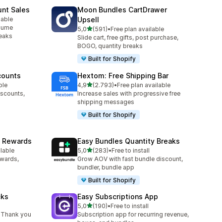
unt Sales
Moon Bundles CartDrawer
lable
Upsell
e
olume
5 yıldız üzerinden
5,0
(591)
•
Free plan available
toplam 591 değerlendirme
reaks
Slide cart, free gifts, post purchase,
BOGO, quantity breaks
Built for Shopify
counts
Hextom: Free Shipping Bar
5 yıldız üzerinden
ble
4,9
(2.793)
•
Free plan available
toplam 2793 değerlendirme
iscounts,
Increase sales with progressive free
shipping messages
Built for Shopify
& Rewards
Easy Bundles Quantity Breaks
5 yıldız üzerinden
ilable
5,0
(283)
•
Free to install
e
toplam 283 değerlendirme
ewards,
Grow AOV with fast bundle discount,
bundler, bundle app
Built for Shopify
cks
Easy Subscriptions App
5 yıldız üzerinden
5,0
(190)
•
Free to install
toplam 190 değerlendirme
 Thank you
Subscription app for recurring revenue,