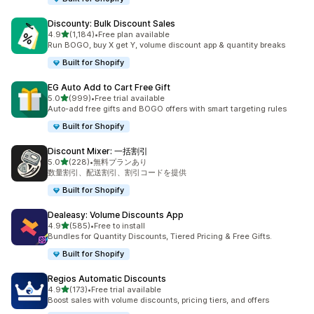
Discounty: Bulk Discount Sales
5つ星中
4.9
(1,184)
•
Free plan available
合計レビュー数：1184件
Run BOGO, buy X get Y, volume discount app & quantity breaks
Built for Shopify
EG Auto Add to Cart Free Gift
5つ星中
5.0
(999)
•
Free trial available
合計レビュー数：999件
Auto-add free gifts and BOGO offers with smart targeting rules
Built for Shopify
Discount Mixer: 一括割引
5つ星中
5.0
(228)
•
無料プランあり
合計レビュー数：228件
数量割引、配送割引、割引コードを提供
Built for Shopify
Dealeasy: Volume Discounts App
5つ星中
4.9
(585)
•
Free to install
合計レビュー数：585件
Bundles for Quantity Discounts, Tiered Pricing & Free Gifts.
Built for Shopify
Regios Automatic Discounts
5つ星中
4.9
(173)
•
Free trial available
合計レビュー数：173件
Boost sales with volume discounts, pricing tiers, and offers