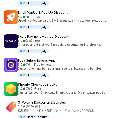
Built for Shopify
Email PopUp & Pop Up Discount
5つ星中
4.7
(181)
•
Free
合計レビュー数：181件
Upsell via Pop Up email, SMS popups,spin the wheel, newsletter
Built for Shopify
Scala Payment Method Discount
5つ星中
5.0
(66)
•
Free
合計レビュー数：66件
Offer payment method & prepaid discounts during checkout
Built for Shopify
Easy Subscriptions App
5つ星中
5.0
(191)
•
Free to install
合計レビュー数：191件
Subscription app for recurring revenue, boxes, and bundles
Built for Shopify
Shopify Checkout Blocks
5つ星中
4.3
(180)
•
Free
合計レビュー数：180件
Customize your Checkout, Thank you and Order status pages
G: Volume Discounts & Bundles
5つ星中
5.0
(107)
•
無料
合計レビュー数：107件
数量割引・バンドル・無料ギフト・アップセルでAOV向上
Built for Shopify