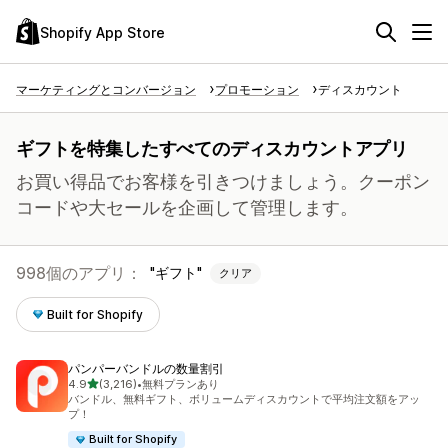
Shopify App Store
マーケティングとコンバージョン
プロモーション
ディスカウント
ギフトを特集したすべてのディスカウントアプリ
お買い得品でお客様を引きつけましょう。クーポン
コードや大セールを企画して管理します。
998個のアプリ：
ギフト
クリア
Built for Shopify
パンパーバンドルの数量割引
5つ星中
4.9
(3,216)
•
無料プランあり
合計レビュー数：3216件
バンドル、無料ギフト、ボリュームディスカウントで平均注文額をアッ
プ！
Built for Shopify