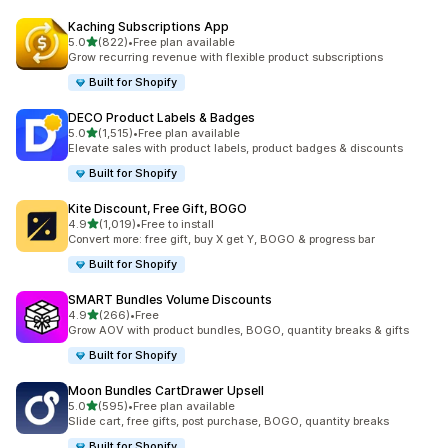
Kaching Subscriptions App
5つ星中
5.0
(822)
•
Free plan available
合計レビュー数：822件
Grow recurring revenue with flexible product subscriptions
Built for Shopify
DECO Product Labels & Badges
5つ星中
5.0
(1,515)
•
Free plan available
合計レビュー数：1515件
Elevate sales with product labels, product badges & discounts
Built for Shopify
Kite Discount, Free Gift, BOGO
5つ星中
4.9
(1,019)
•
Free to install
合計レビュー数：1019件
Convert more: free gift, buy X get Y, BOGO & progress bar
Built for Shopify
SMART Bundles Volume Discounts
5つ星中
4.9
(266)
•
Free
合計レビュー数：266件
Grow AOV with product bundles, BOGO, quantity breaks & gifts
Built for Shopify
Moon Bundles CartDrawer Upsell
5つ星中
5.0
(595)
•
Free plan available
合計レビュー数：595件
Slide cart, free gifts, post purchase, BOGO, quantity breaks
Built for Shopify