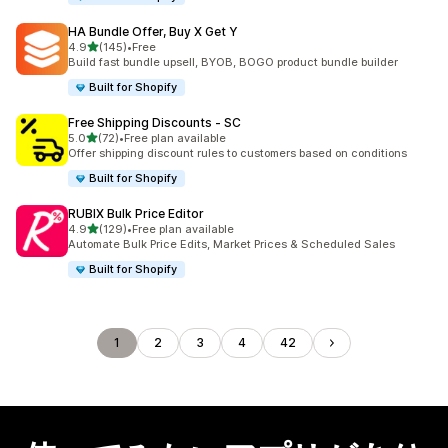
HA Bundle Offer, Buy X Get Y
5つ星中
4.9
(145)
•
Free
合計レビュー数：145件
Build fast bundle upsell, BYOB, BOGO product bundle builder
Built for Shopify
Free Shipping Discounts ‑ SC
5つ星中
5.0
(72)
•
Free plan available
合計レビュー数：72件
Offer shipping discount rules to customers based on conditions
Built for Shopify
RUBIX Bulk Price Editor
5つ星中
4.9
(129)
•
Free plan available
合計レビュー数：129件
Automate Bulk Price Edits, Market Prices & Scheduled Sales
Built for Shopify
1
2
3
4
42