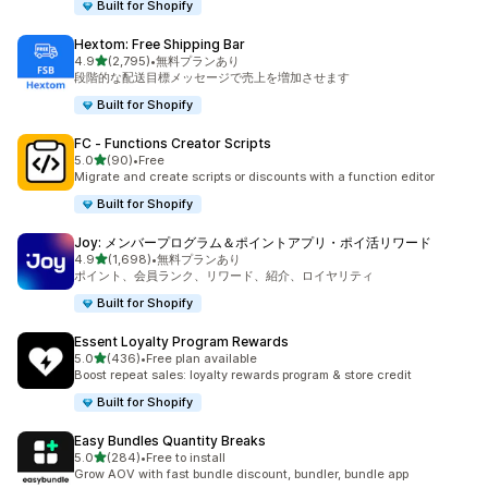
Built for Shopify
Hextom: Free Shipping Bar
5つ星中
4.9
(2,795)
•
無料プランあり
合計レビュー数：2795件
段階的な配送目標メッセージで売上を増加させます
Built for Shopify
FC ‑ Functions Creator Scripts
5つ星中
5.0
(90)
•
Free
合計レビュー数：90件
Migrate and create scripts or discounts with a function editor
Built for Shopify
Joy: メンバープログラム＆ポイントアプリ・ポイ活リワード
5つ星中
4.9
(1,698)
•
無料プランあり
合計レビュー数：1698件
ポイント、会員ランク、リワード、紹介、ロイヤリティ
Built for Shopify
Essent Loyalty Program Rewards
5つ星中
5.0
(436)
•
Free plan available
合計レビュー数：436件
Boost repeat sales: loyalty rewards program & store credit
Built for Shopify
Easy Bundles Quantity Breaks
5つ星中
5.0
(284)
•
Free to install
合計レビュー数：284件
Grow AOV with fast bundle discount, bundler, bundle app