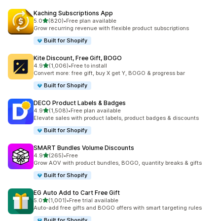
Kaching Subscriptions App
5つ星中
5.0
(820)
•
Free plan available
合計レビュー数：820件
Grow recurring revenue with flexible product subscriptions
Built for Shopify
Kite Discount, Free Gift, BOGO
5つ星中
4.9
(1,006)
•
Free to install
合計レビュー数：1006件
Convert more: free gift, buy X get Y, BOGO & progress bar
Built for Shopify
DECO Product Labels & Badges
5つ星中
4.9
(1,508)
•
Free plan available
合計レビュー数：1508件
Elevate sales with product labels, product badges & discounts
Built for Shopify
SMART Bundles Volume Discounts
5つ星中
4.9
(265)
•
Free
合計レビュー数：265件
Grow AOV with product bundles, BOGO, quantity breaks & gifts
Built for Shopify
EG Auto Add to Cart Free Gift
5つ星中
5.0
(1,001)
•
Free trial available
合計レビュー数：1001件
Auto-add free gifts and BOGO offers with smart targeting rules
Built for Shopify