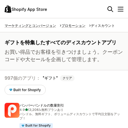
Shopify App Store
マーケティングとコンバージョン
プロモーション
ディスカウント
ギフトを特集したすべてのディスカウントアプリ
お買い得品でお客様を引きつけましょう。クーポン
コードや大セールを企画して管理します。
997個のアプリ：
ギフト
クリア
Built for Shopify
パンパーバンドルの数量割引
5つ星中
4.9
(3,208)
•
無料プランあり
合計レビュー数：3208件
バンドル、無料ギフト、ボリュームディスカウントで平均注文額をアッ
プ！
Built for Shopify