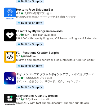
Built for Shopify
Hextom: Free Shipping Bar
5つ星中
4.9
(2,793)
•
無料プランあり
合計レビュー数：2793件
段階的な配送目標メッセージで売上を増加させます
Built for Shopify
Essent Loyalty Program Rewards
5つ星中
5.0
(434)
•
Free plan available
合計レビュー数：434件
Lift AOV with Loyalty Program, VIP Rewards Program & Referrals
Built for Shopify
FC ‑ Functions Creator Scripts
5つ星中
5.0
(89)
•
Free
合計レビュー数：89件
Migrate and create scripts or discounts with a function editor
Built for Shopify
Joy: メンバープログラム＆ポイントアプリ・ポイ活リワード
5つ星中
4.9
(1,696)
•
無料プランあり
合計レビュー数：1696件
ポイント、会員ランク、リワード、紹介、ロイヤリティ
Built for Shopify
Easy Bundles Quantity Breaks
5つ星中
5.0
(283)
•
Free to install
合計レビュー数：283件
Grow AOV with fast bundle discount, bundler, bundle app