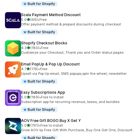
Built for Shopify
Scala Payment Method Discount
5つ星中
5.0
(66)
•
Free
合計レビュー数：66件
Offer payment method & prepaid discounts during checkout
Built for Shopify
Shopify Checkout Blocks
5つ星中
4.3
(180)
•
Free
合計レビュー数：180件
Customize your Checkout, Thank you and Order status pages
Email PopUp & Pop Up Discount
5つ星中
4.7
(176)
•
Free
合計レビュー数：176件
Upsell via Pop Up email, SMS popups,spin the wheel, newsletter
Built for Shopify
Easy Subscriptions App
5つ星中
5.0
(189)
•
Free to install
合計レビュー数：189件
Subscription app for recurring revenue, boxes, and bundles
Built for Shopify
AOV Free Gift BOGO Buy X Get Y
5つ星中
5.0
(791)
•
Free to install
合計レビュー数：791件
Grow AOV by Free Gift With Purchase, Buy One Get One, Discount
Built for Shopify