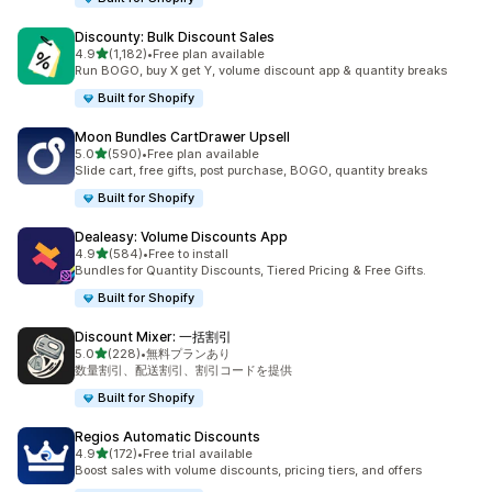
Discounty: Bulk Discount Sales
5つ星中
4.9
(1,182)
•
Free plan available
合計レビュー数：1182件
Run BOGO, buy X get Y, volume discount app & quantity breaks
Built for Shopify
Moon Bundles CartDrawer Upsell
5つ星中
5.0
(590)
•
Free plan available
合計レビュー数：590件
Slide cart, free gifts, post purchase, BOGO, quantity breaks
Built for Shopify
Dealeasy: Volume Discounts App
5つ星中
4.9
(584)
•
Free to install
合計レビュー数：584件
Bundles for Quantity Discounts, Tiered Pricing & Free Gifts.
Built for Shopify
Discount Mixer: 一括割引
5つ星中
5.0
(228)
•
無料プランあり
合計レビュー数：228件
数量割引、配送割引、割引コードを提供
Built for Shopify
Regios Automatic Discounts
5つ星中
4.9
(172)
•
Free trial available
合計レビュー数：172件
Boost sales with volume discounts, pricing tiers, and offers