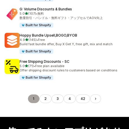
G: Volume Discounts & Bundles
5つ星中
5.0
(107)
•
無料
合計レビュー数：107件
数量割引・バンドル・無料ギフト・アップセルでAOV向上
Built for Shopify
Hoppy Bundle Upsell,BOGO,BYOB
5つ星中
4.9
(145)
•
Free
合計レビュー数：145件
Build fast bundle offer, Buy X Get Y, free gift, mix and match
Built for Shopify
Free Shipping Discounts ‑ SC
5つ星中
5.0
(71)
•
Free plan available
合計レビュー数：71件
Offer shipping discount rules to customers based on conditions
Built for Shopify
1
2
3
4
42