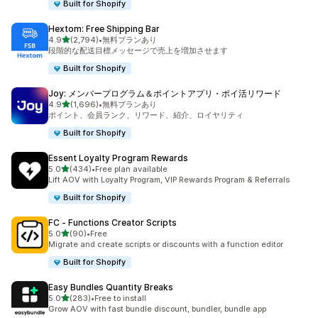
Built for Shopify
Hextom: Free Shipping Bar
5つ星中
4.9
(2,794)
•
無料プランあり
合計レビュー数：2794件
段階的な配送目標メッセージで売上を増加させます
Built for Shopify
Joy: メンバープログラム＆ポイントアプリ・ポイ活リワード
5つ星中
4.9
(1,696)
•
無料プランあり
合計レビュー数：1696件
ポイント、会員ランク、リワード、紹介、ロイヤリティ
Built for Shopify
Essent Loyalty Program Rewards
5つ星中
5.0
(434)
•
Free plan available
合計レビュー数：434件
Lift AOV with Loyalty Program, VIP Rewards Program & Referrals
Built for Shopify
FC ‑ Functions Creator Scripts
5つ星中
5.0
(90)
•
Free
合計レビュー数：90件
Migrate and create scripts or discounts with a function editor
Built for Shopify
Easy Bundles Quantity Breaks
5つ星中
5.0
(283)
•
Free to install
合計レビュー数：283件
Grow AOV with fast bundle discount, bundler, bundle app