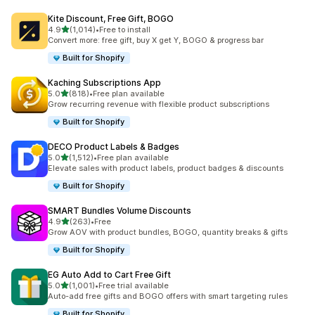
Kite Discount, Free Gift, BOGO
5つ星中
4.9
(1,014)
•
Free to install
合計レビュー数：1014件
Convert more: free gift, buy X get Y, BOGO & progress bar
Built for Shopify
Kaching Subscriptions App
5つ星中
5.0
(818)
•
Free plan available
合計レビュー数：818件
Grow recurring revenue with flexible product subscriptions
Built for Shopify
DECO Product Labels & Badges
5つ星中
5.0
(1,512)
•
Free plan available
合計レビュー数：1512件
Elevate sales with product labels, product badges & discounts
Built for Shopify
SMART Bundles Volume Discounts
5つ星中
4.9
(263)
•
Free
合計レビュー数：263件
Grow AOV with product bundles, BOGO, quantity breaks & gifts
Built for Shopify
EG Auto Add to Cart Free Gift
5つ星中
5.0
(1,001)
•
Free trial available
合計レビュー数：1001件
Auto-add free gifts and BOGO offers with smart targeting rules
Built for Shopify