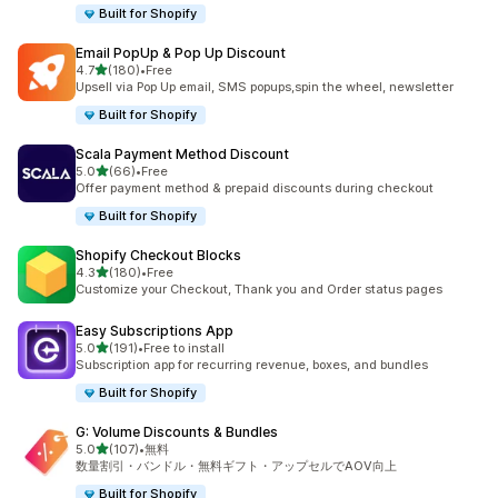
Built for Shopify
Email PopUp & Pop Up Discount
5つ星中
4.7
(180)
•
Free
合計レビュー数：180件
Upsell via Pop Up email, SMS popups,spin the wheel, newsletter
Built for Shopify
Scala Payment Method Discount
5つ星中
5.0
(66)
•
Free
合計レビュー数：66件
Offer payment method & prepaid discounts during checkout
Built for Shopify
Shopify Checkout Blocks
5つ星中
4.3
(180)
•
Free
合計レビュー数：180件
Customize your Checkout, Thank you and Order status pages
Easy Subscriptions App
5つ星中
5.0
(191)
•
Free to install
合計レビュー数：191件
Subscription app for recurring revenue, boxes, and bundles
Built for Shopify
G: Volume Discounts & Bundles
5つ星中
5.0
(107)
•
無料
合計レビュー数：107件
数量割引・バンドル・無料ギフト・アップセルでAOV向上
Built for Shopify