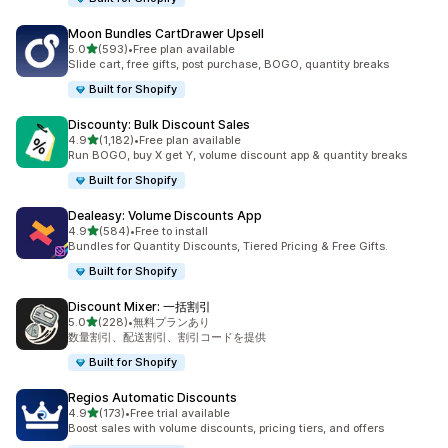
Moon Bundles CartDrawer Upsell
5つ星中
5.0
(593)
•
Free plan available
合計レビュー数：593件
Slide cart, free gifts, post purchase, BOGO, quantity breaks
Built for Shopify
Discounty: Bulk Discount Sales
5つ星中
4.9
(1,182)
•
Free plan available
合計レビュー数：1182件
Run BOGO, buy X get Y, volume discount app & quantity breaks
Built for Shopify
Dealeasy: Volume Discounts App
5つ星中
4.9
(584)
•
Free to install
合計レビュー数：584件
Bundles for Quantity Discounts, Tiered Pricing & Free Gifts.
Built for Shopify
Discount Mixer: 一括割引
5つ星中
5.0
(228)
•
無料プランあり
合計レビュー数：228件
数量割引、配送割引、割引コードを提供
Built for Shopify
Regios Automatic Discounts
5つ星中
4.9
(173)
•
Free trial available
合計レビュー数：173件
Boost sales with volume discounts, pricing tiers, and offers