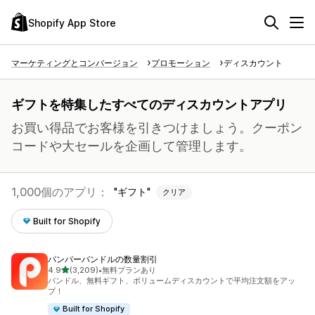
Shopify App Store
マーケティングとコンバージョン
プロモーション
ディスカウント
ギフトを特集したすべてのディスカウントアプリ
お買い得品でお客様を引きつけましょう。クーポン
コードや大セールを企画して管理します。
1,000個のアプリ：
ギフト
クリア
Built for Shopify
パンパーバンドルの数量割引
5つ星中
4.9
(3,209)
•
無料プランあり
合計レビュー数：3209件
バンドル、無料ギフト、ボリュームディスカウントで平均注文額をアッ
プ！
Built for Shopify