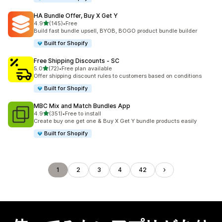
HA Bundle Offer, Buy X Get Y
5つ星中
4.9
(145)
•
Free
合計レビュー数：145件
Build fast bundle upsell, BYOB, BOGO product bundle builder
Built for Shopify
Free Shipping Discounts ‑ SC
5つ星中
5.0
(72)
•
Free plan available
合計レビュー数：72件
Offer shipping discount rules to customers based on conditions
Built for Shopify
MBC Mix and Match Bundles App
5つ星中
4.9
(351)
•
Free to install
合計レビュー数：351件
Create buy one get one & Buy X Get Y bundle products easily
Built for Shopify
1
2
3
4
42