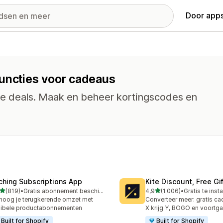
Door apps
functies voor cadeaus
che deals. Maak en beheer kortingscodes en
ching Subscriptions App
Kite Discount, Free G
van 5 sterren
van 5 sterren
(819)
•
Gratis abonnement beschikbaar
4,9
(1.006)
•
Gratis te insta
 recensies in totaal
1006 recensies in totaal
hoog je terugkerende omzet met
Converteer meer: gratis c
xibele productabonnementen
X krijg Y, BOGO en voortg
Built for Shopify
Built for Shopify