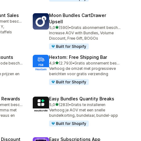
unt Sales
Moon Bundles CartDrawer
Gratis abonnement beschikbaar
Upsell
 Y,
van 5 sterren
5,0
(590)
•
Gratis abonnement beschikbaar
590 recensies in totaal
taffels
Increase AOV with Bundles, Volume
Discount, Free Gift, BOGOs
Built for Shopify
counts
Hextom: Free Shipping Bar
van 5 sterren
Gratis proefperiode beschikbaar
4,9
(2.793)
•
Gratis abonnement beschikbaar
2793 recensies in totaal
Verhoog de omzet met progressieve
 prijzen en
berichten voor gratis verzending
Built for Shopify
& Rewards
Easy Bundles Quantity Breaks
van 5 sterren
Gratis abonnement beschikbaar
5,0
(283)
•
Gratis te installeren
283 recensies in totaal
ramma met
Verhoog je AOV met een snelle
veaus en
bundelkorting, bundelaar, bundel-app
Built for Shopify
 Discount
Easy Subscriptions App