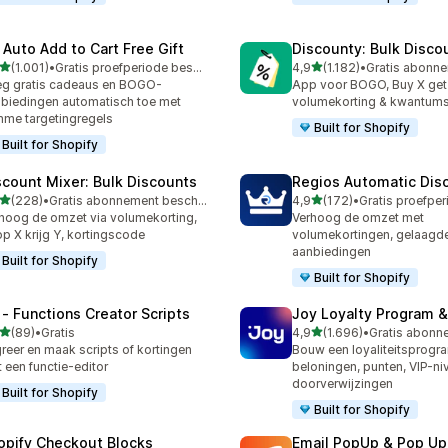
 Auto Add to Cart Free Gift
Discounty: Bulk Disco
van 5 sterren
van 5 sterren
(1.001)
•
Gratis proefperiode beschikbaar
4,9
(1.182)
•
1 recensies in totaal
1182 recensies in totaal
g gratis cadeaus en BOGO-
App voor BOGO, Buy X get
biedingen automatisch toe met
volumekorting & kwantums
mme targetingregels
Built for Shopify
Built for Shopify
scount Mixer: Bulk Discounts
Regios Automatic Dis
van 5 sterren
van 5 sterren
(228)
•
Gratis abonnement beschikbaar
4,9
(172)
•
 recensies in totaal
172 recensies in totaal
hoog de omzet via volumekorting,
Verhoog de omzet met
p X krijg Y, kortingscode
volumekortingen, gelaagde
aanbiedingen
Built for Shopify
Built for Shopify
 ‑ Functions Creator Scripts
Joy Loyalty Program 
van 5 sterren
van 5 sterren
(89)
•
Gratis
4,9
(1.696)
•
recensies in totaal
1696 recensies in totaal
reer en maak scripts of kortingen
Bouw een loyaliteitsprog
 een functie-editor
beloningen, punten, VIP-ni
doorverwijzingen
Built for Shopify
Built for Shopify
opify Checkout Blocks
Email PopUp & Pop Up