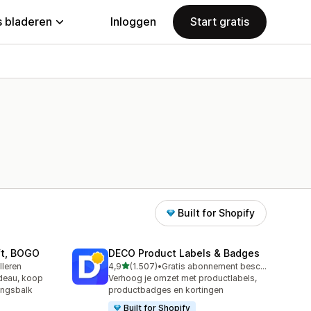
 bladeren
Inloggen
Start gratis
Built for Shopify
ift, BOGO
DECO Product Labels & Badges
van 5 sterren
lleren
4,9
(1.507)
•
Gratis abonnement beschikbaar
1507 recensies in totaal
adeau, koop
Verhoog je omzet met productlabels,
angsbalk
productbadges en kortingen
Built for Shopify