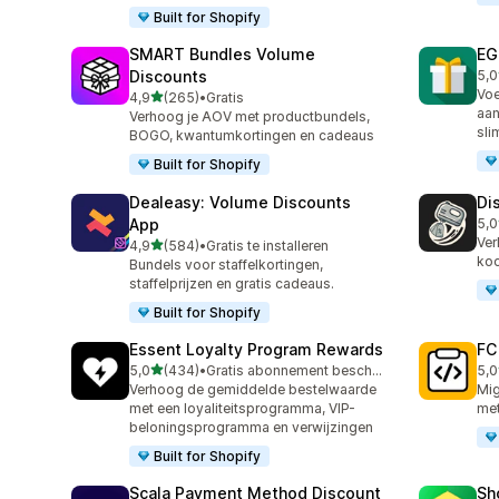
Built for Shopify
SMART Bundles Volume
EG
Discounts
5,0
100
Voe
van 5 sterren
4,9
(265)
•
Gratis
265 recensies in totaal
aan
Verhoog je AOV met productbundels,
sli
BOGO, kwantumkortingen en cadeaus
Built for Shopify
Dealeasy: Volume Discounts
Di
App
5,0
228
Ver
van 5 sterren
4,9
(584)
•
Gratis te installeren
584 recensies in totaal
koo
Bundels voor staffelkortingen,
staffelprijzen en gratis cadeaus.
Built for Shopify
Essent Loyalty Program Rewards
FC
van 5 sterren
5,0
(434)
•
Gratis abonnement beschikbaar
5,0
434 recensies in totaal
89 
Verhoog de gemiddelde bestelwaarde
Mig
met een loyaliteitsprogramma, VIP-
met
beloningsprogramma en verwijzingen
Built for Shopify
Scala Payment Method Discount
Sh