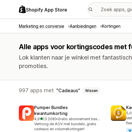
Shopify App Store
Marketing en conversie
Aanbiedingen
Kortingen
Alle apps voor kortingscodes met 
Lok klanten naar je winkel met fantastis
promoties.
997 apps met
Cadeaus
Wissen
Pumper Bundles
Ka
kwantumkorting
5,0
819
Ver
van 5 sterren
4,9
(3.208)
•
Gratis abonnement beschikbaar
3208 recensies in totaal
fle
Verhoog de AOV met bundels, gratis
cadeaus en volumekortingen!