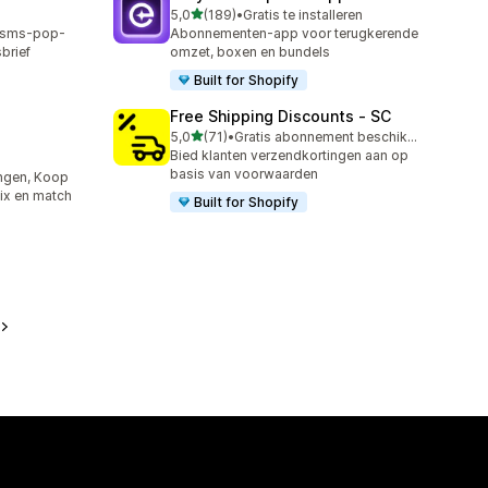
van 5 sterren
5,0
(189)
•
Gratis te installeren
189 recensies in totaal
, sms-pop-
Abonnementen-app voor terugkerende
sbrief
omzet, boxen en bundels
Built for Shopify
Free Shipping Discounts ‑ SC
van 5 sterren
5,0
(71)
•
Gratis abonnement beschikbaar
71 recensies in totaal
Bied klanten verzendkortingen aan op
basis van voorwaarden
ngen, Koop
mix en match
Built for Shopify