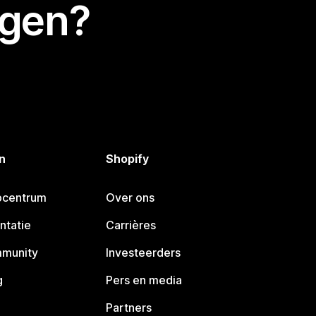
egen?
n
Shopify
pcentrum
Over ons
ntatie
Carrières
mmunity
Investeerders
g
Pers en media
Partners