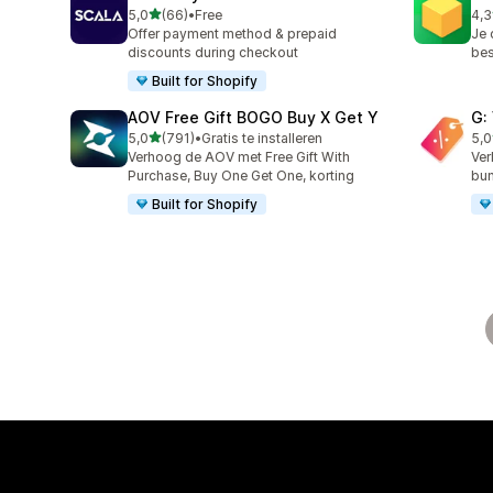
van 5 sterren
5,0
(66)
•
Free
4,3
66 recensies in totaal
180
Offer payment method & prepaid
Je 
discounts during checkout
bes
Built for Shopify
AOV Free Gift BOGO Buy X Get Y
G:
van 5 sterren
5,0
(791)
•
Gratis te installeren
5,0
791 recensies in totaal
107
Verhoog de AOV met Free Gift With
Ver
Purchase, Buy One Get One, korting
bun
Built for Shopify