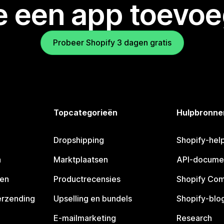
je een app toevo
Probeer Shopify 3 dagen gratis
Topcategorieën
Hulpbronne
Dropshipping
Shopify-hel
n
Marktplaatsen
API-docume
pen
Productrecensies
Shopify Co
erzending
Upselling en bundels
Shopify-blo
E-mailmarketing
Research