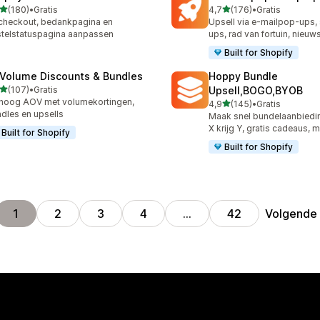
van 5 sterren
van 5 sterren
(180)
•
Gratis
4,7
(176)
•
Gratis
 recensies in totaal
176 recensies in totaal
checkout, bedankpagina en
Upsell via e-mailpop-ups
telstatuspagina aanpassen
ups, rad van fortuin, nieuw
Built for Shopify
 Volume Discounts & Bundles
Hoppy Bundle
van 5 sterren
(107)
•
Gratis
Upsell,BOGO,BYOB
 recensies in totaal
hoog AOV met volumekortingen,
van 5 sterren
4,9
(145)
•
Gratis
145 recensies in totaal
dles en upsells
Maak snel bundelaanbiedi
X krijg Y, gratis cadeaus, 
Built for Shopify
Built for Shopify
Volgende
1
2
3
4
…
42