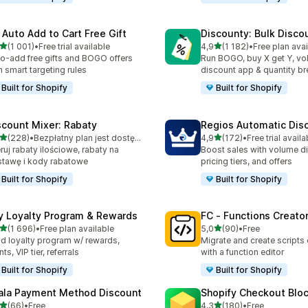
 Auto Add to Cart Free Gift
Discounty: Bulk Disco
na 5 gwiazdek
na 5 gwiazdek
(1 001)
•
Free trial available
4,9
(1 182)
•
Free plan avai
zna liczba recenzji: 1001
Łączna liczba recenzji: 118
o-add free gifts and BOGO offers
Run BOGO, buy X get Y, v
h smart targeting rules
discount app & quantity b
Built for Shopify
Built for Shopify
scount Mixer: Rabaty
Regios Automatic Dis
na 5 gwiazdek
na 5 gwiazdek
(228)
•
Bezpłatny plan jest dostępny
4,9
(172)
•
Free trial availa
zna liczba recenzji: 228
Łączna liczba recenzji: 172
ruj rabaty ilościowe, rabaty na
Boost sales with volume d
tawę i kody rabatowe
pricing tiers, and offers
Built for Shopify
Built for Shopify
y Loyalty Program & Rewards
FC ‑ Functions Creator
na 5 gwiazdek
na 5 gwiazdek
(1 696)
•
Free plan available
5,0
(90)
•
Free
zna liczba recenzji: 1696
Łączna liczba recenzji: 90
ld loyalty program w/ rewards,
Migrate and create scripts
ts, VIP tier, referrals
with a function editor
Built for Shopify
Built for Shopify
ala Payment Method Discount
Shopify Checkout Blo
na 5 gwiazdek
na 5 gwiazdek
(66)
•
Free
4,3
(180)
•
Free