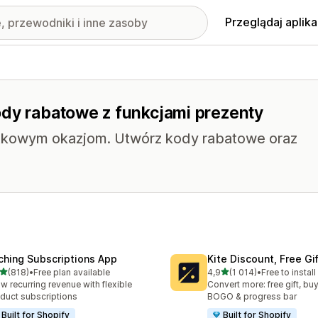
Przeglądaj aplika
ody rabatowe z funkcjami prezenty
ątkowym okazjom. Utwórz kody rabatowe oraz
ching Subscriptions App
Kite Discount, Free G
na 5 gwiazdek
na 5 gwiazdek
(818)
•
Free plan available
4,9
(1 014)
•
Free to install
zna liczba recenzji: 818
Łączna liczba recenzji: 101
w recurring revenue with flexible
Convert more: free gift, buy
duct subscriptions
BOGO & progress bar
Built for Shopify
Built for Shopify