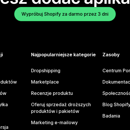
Wypróbuj Shopify za darmo przez 3 dni
ji
Najpopularniejsze kategorie
Zasoby
Dropshipping
Centrum Po
oduktów
Marketplace
Dokumentac
tów
Recenzje produktu
Społeczność
yłka
Oferuj sprzedaż droższych
Blog Shopif
produktów i pakietów
Badania
Marketing e-mailowy
rsja