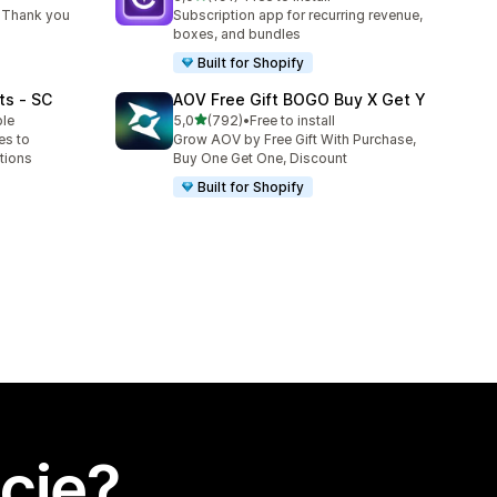
Łączna liczba recenzji: 191
 Thank you
Subscription app for recurring revenue,
boxes, and bundles
Built for Shopify
ts ‑ SC
AOV Free Gift BOGO Buy X Get Y
na 5 gwiazdek
ble
5,0
(792)
•
Free to install
Łączna liczba recenzji: 792
es to
Grow AOV by Free Gift With Purchase,
tions
Buy One Get One, Discount
Built for Shopify
cję?