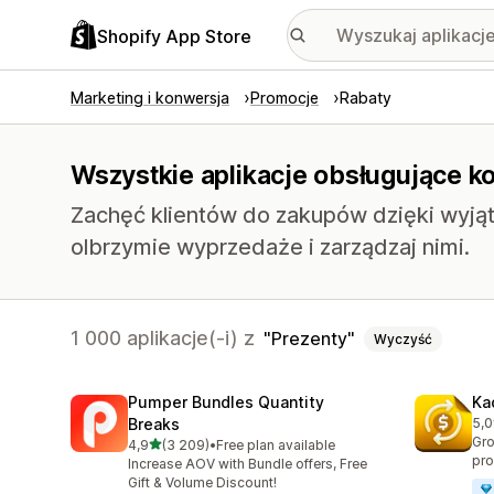
Shopify App Store
Marketing i konwersja
Promocje
Rabaty
Wszystkie aplikacje obsługujące k
Zachęć klientów do zakupów dzięki wyj
olbrzymie wyprzedaże i zarządzaj nimi.
1 000 aplikacje(-i) z
Prezenty
Wyczyść
Pumper Bundles Quantity
Ka
Breaks
5,0
Łąc
Gro
na 5 gwiazdek
4,9
(3 209)
•
Free plan available
Łączna liczba recenzji: 3209
pro
Increase AOV with Bundle offers, Free
Gift & Volume Discount!