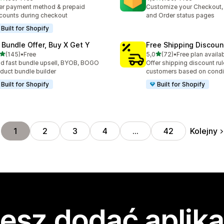
zna liczba recenzji: 66
Łączna liczba recenzji: 180
er payment method & prepaid
Customize your Checkout,
counts during checkout
and Order status pages
Built for Shopify
 Bundle Offer, Buy X Get Y
Free Shipping Discoun
na 5 gwiazdek
na 5 gwiazdek
(145)
•
Free
5,0
(72)
•
Free plan availa
zna liczba recenzji: 145
Łączna liczba recenzji: 72
ld fast bundle upsell, BYOB, BOGO
Offer shipping discount rul
duct bundle builder
customers based on condi
Built for Shopify
Built for Shopify
Kolejny
1
2
3
4
…
42
esz dodać aplika