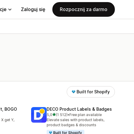
cje
Zaloguj się
Rozpocznij za darmo
Built for Shopify
ift, BOGO
DECO Product Labels & Badges
na 5 gwiazdek
5,0
(1 512)
•
Free plan available
4
Łączna liczba recenzji: 1512
 X get Y,
Elevate sales with product labels,
product badges & discounts
Built for Shopify