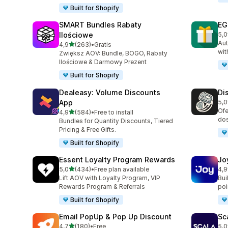
Built for Shopify
SMART Bundles Rabaty
EG
Ilościowe
5,0
Łąc
Aut
na 5 gwiazdek
4,9
(263)
•
Gratis
Łączna liczba recenzji: 263
wit
Zwiększ AOV: Bundle, BOGO, Rabaty
Ilościowe & Darmowy Prezent
Built for Shopify
Dealeasy: Volume Discounts
Di
App
5,0
Łąc
Ofe
na 5 gwiazdek
4,9
(584)
•
Free to install
Łączna liczba recenzji: 584
dos
Bundles for Quantity Discounts, Tiered
Pricing & Free Gifts.
Built for Shopify
Essent Loyalty Program Rewards
Jo
na 5 gwiazdek
5,0
(434)
•
Free plan available
4,9
Łączna liczba recenzji: 434
Łąc
Lift AOV with Loyalty Program, VIP
Bui
Rewards Program & Referrals
poin
Built for Shopify
Email PopUp & Pop Up Discount
Sc
na 5 gwiazdek
4,7
(180)
•
Free
5,0