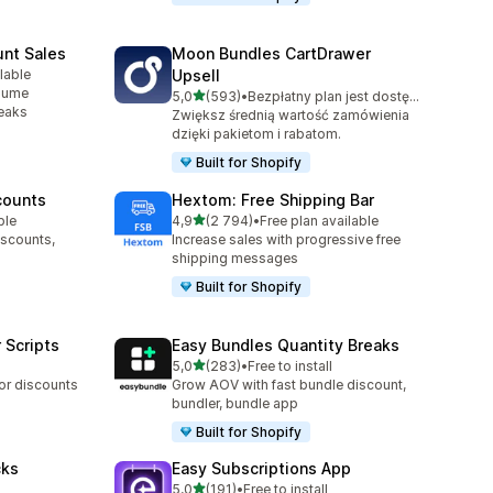
unt Sales
Moon Bundles CartDrawer
lable
Upsell
2
olume
na 5 gwiazdek
5,0
(593)
•
Bezpłatny plan jest dostępny
Łączna liczba recenzji: 593
reaks
Zwiększ średnią wartość zamówienia
dzięki pakietom i rabatom.
Built for Shopify
counts
Hextom: Free Shipping Bar
na 5 gwiazdek
ble
4,9
(2 794)
•
Free plan available
Łączna liczba recenzji: 2794
iscounts,
Increase sales with progressive free
shipping messages
Built for Shopify
 Scripts
Easy Bundles Quantity Breaks
na 5 gwiazdek
5,0
(283)
•
Free to install
Łączna liczba recenzji: 283
 or discounts
Grow AOV with fast bundle discount,
bundler, bundle app
Built for Shopify
cks
Easy Subscriptions App
na 5 gwiazdek
5,0
(191)
•
Free to install