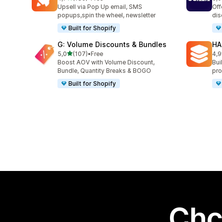
Łączna liczba recenzji: 180
Łąc
Upsell via Pop Up email, SMS
Off
popups,spin the wheel, newsletter
dis
Built for Shopify
G: Volume Discounts & Bundles
HA
na 5 gwiazdek
5,0
(107)
•
Free
4,9
Łączna liczba recenzji: 107
Łąc
Boost AOV with Volume Discount,
Bui
Bundle, Quantity Breaks & BOGO
pro
Built for Shopify
Chc