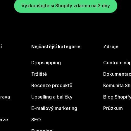
Vyzkoušejte si Shopify zdarma na 3 dny
í
Nejčastější kategorie
Zdroje
Dropshipping
Centrum náp
Tržiště
Dokumentace
Recenze produktů
Komunita Sh
rava
Upselling a balíčky
Blog Shopif
E-mailový marketing
Průzkum
erze
SEO