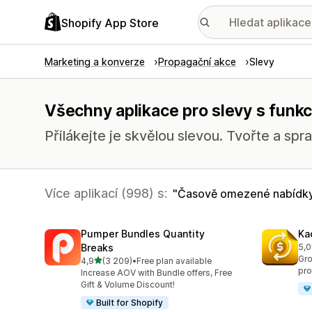
Shopify App Store
Marketing a konverze
Propagační akce
Slevy
Všechny aplikace pro slevy s fun
Přilákejte je skvělou slevou. Tvořte a spr
Více aplikací (998) s:
Časově omezené nabídk
Pumper Bundles Quantity
Ka
Breaks
5,0
Cel
Gro
z 5 hvězd
4,9
(3 209)
•
Free plan available
Celkový počet recenzí: 3209
pro
Increase AOV with Bundle offers, Free
Gift & Volume Discount!
Built for Shopify