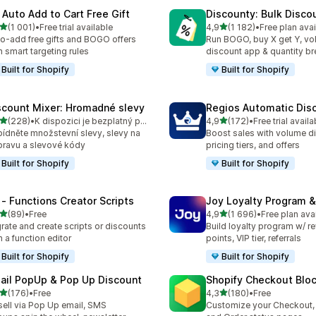
 Auto Add to Cart Free Gift
Discounty: Bulk Disco
z 5 hvězd
z 5 hvězd
(1 001)
•
Free trial available
4,9
(1 182)
•
Free plan avai
kový počet recenzí: 1001
Celkový počet recenzí: 11
o-add free gifts and BOGO offers
Run BOGO, buy X get Y, v
h smart targeting rules
discount app & quantity b
Built for Shopify
Built for Shopify
scount Mixer: Hromadné slevy
Regios Automatic Dis
z 5 hvězd
z 5 hvězd
(228)
•
K dispozici je bezplatný plán
4,9
(172)
•
Free trial availa
kový počet recenzí: 228
Celkový počet recenzí: 17
ídněte množstevní slevy, slevy na
Boost sales with volume d
ravu a slevové kódy
pricing tiers, and offers
Built for Shopify
Built for Shopify
 ‑ Functions Creator Scripts
Joy Loyalty Program 
z 5 hvězd
z 5 hvězd
(89)
•
Free
4,9
(1 696)
•
Free plan ava
kový počet recenzí: 89
Celkový počet recenzí: 16
rate and create scripts or discounts
Build loyalty program w/ r
h a function editor
points, VIP tier, referrals
Built for Shopify
Built for Shopify
ail PopUp & Pop Up Discount
Shopify Checkout Blo
z 5 hvězd
z 5 hvězd
(176)
•
Free
4,3
(180)
•
Free
kový počet recenzí: 176
Celkový počet recenzí: 18
ell via Pop Up email, SMS
Customize your Checkout,