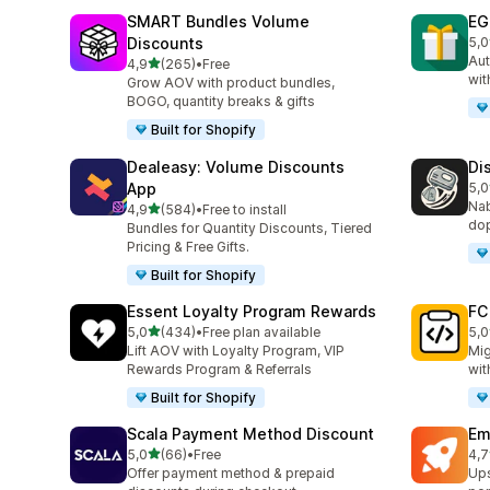
SMART Bundles Volume
EG
Discounts
5,0
Cel
Aut
z 5 hvězd
4,9
(265)
•
Free
Celkový počet recenzí: 265
wit
Grow AOV with product bundles,
BOGO, quantity breaks & gifts
Built for Shopify
Dealeasy: Volume Discounts
Di
App
5,0
Cel
Nab
z 5 hvězd
4,9
(584)
•
Free to install
Celkový počet recenzí: 584
dop
Bundles for Quantity Discounts, Tiered
Pricing & Free Gifts.
Built for Shopify
Essent Loyalty Program Rewards
FC
z 5 hvězd
5,0
(434)
•
Free plan available
5,0
Celkový počet recenzí: 434
Cel
Lift AOV with Loyalty Program, VIP
Mig
Rewards Program & Referrals
wit
Built for Shopify
Scala Payment Method Discount
Em
z 5 hvězd
5,0
(66)
•
Free
4,7
Celkový počet recenzí: 66
Cel
Offer payment method & prepaid
Ups