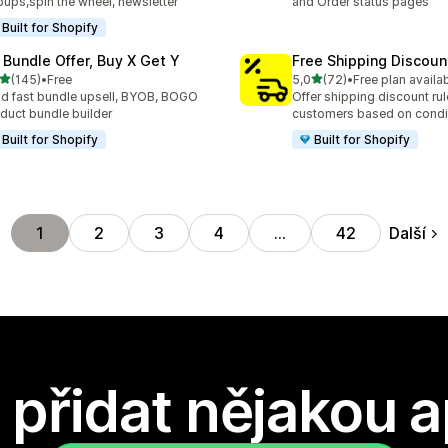
ups,spin the wheel, newsletter
and Order status pages
Built for Shopify
 Bundle Offer, Buy X Get Y
Free Shipping Discoun
z 5 hvězd
z 5 hvězd
(145)
•
Free
5,0
(72)
•
Free plan availa
kový počet recenzí: 145
Celkový počet recenzí: 72
ld fast bundle upsell, BYOB, BOGO
Offer shipping discount rul
duct bundle builder
customers based on condi
Built for Shopify
Built for Shopify
Další
1
2
3
4
…
42
přidat nějakou a