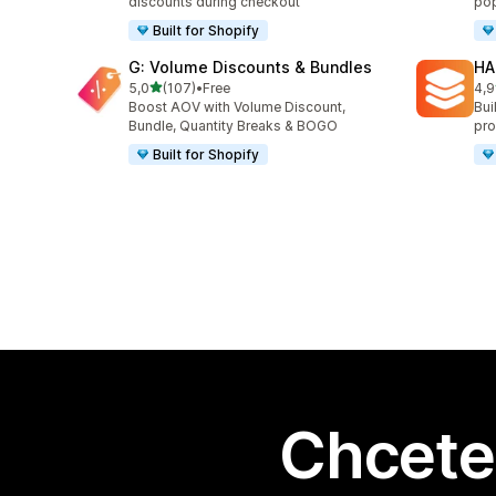
discounts during checkout
pop
Built for Shopify
G: Volume Discounts & Bundles
HA
z 5 hvězd
5,0
(107)
•
Free
4,9
Celkový počet recenzí: 107
Cel
Boost AOV with Volume Discount,
Bui
Bundle, Quantity Breaks & BOGO
pro
Built for Shopify
Chcete 