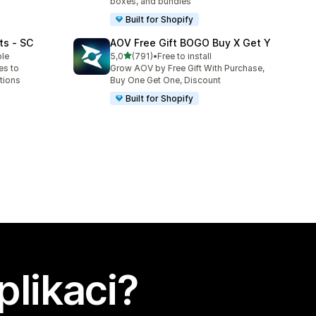
boxes, and bundles
Built for Shopify
ts ‑ SC
AOV Free Gift BOGO Buy X Get Y
z 5 hvězd
ble
5,0
(791)
•
Free to install
Celkový počet recenzí: 791
es to
Grow AOV by Free Gift With Purchase,
tions
Buy One Get One, Discount
Built for Shopify
plikaci?