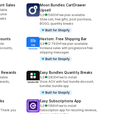
unt Sales
Moon Bundles CartDrawer
lable
Upsell
82
olume
z 5 hvězd
5,0
(590)
•
Free plan available
Celkový počet recenzí: 590
reaks
Slide cart, free gifts, post purchase,
BOGO, quantity breaks
Built for Shopify
counts
Hextom: Free Shipping Bar
z 5 hvězd
ble
4,9
(2 793)
•
Free plan available
2
Celkový počet recenzí: 2793
iscounts,
Increase sales with progressive free
shipping messages
Built for Shopify
& Rewards
Easy Bundles Quantity Breaks
z 5 hvězd
ilable
5,0
(283)
•
Free to install
96
Celkový počet recenzí: 283
ewards,
Grow AOV with fast bundle discount,
bundler, bundle app
Built for Shopify
cks
Easy Subscriptions App
z 5 hvězd
5,0
(189)
•
Free to install
0
Celkový počet recenzí: 189
 Thank you
Subscription app for recurring revenue,