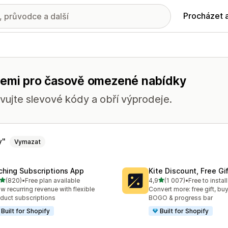
Procházet 
kcemi pro časově omezené nabídky
avujte slevové kódy a obří výprodeje.
y
Vymazat
ching Subscriptions App
Kite Discount, Free G
z 5 hvězd
z 5 hvězd
(820)
•
Free plan available
4,9
(1 007)
•
Free to install
kový počet recenzí: 820
Celkový počet recenzí: 10
w recurring revenue with flexible
Convert more: free gift, buy
duct subscriptions
BOGO & progress bar
Built for Shopify
Built for Shopify