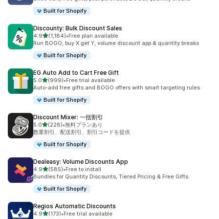
Built for Shopify
Discounty: Bulk Discount Sales
5つ星中
4.9
(1,184)
•
Free plan available
合計レビュー数：1184件
Run BOGO, buy X get Y, volume discount app & quantity breaks
Built for Shopify
EG Auto Add to Cart Free Gift
5つ星中
5.0
(999)
•
Free trial available
合計レビュー数：999件
Auto-add free gifts and BOGO offers with smart targeting rules
Built for Shopify
Discount Mixer: 一括割引
5つ星中
5.0
(228)
•
無料プランあり
合計レビュー数：228件
数量割引、配送割引、割引コードを提供
Built for Shopify
Dealeasy: Volume Discounts App
5つ星中
4.9
(585)
•
Free to install
合計レビュー数：585件
Bundles for Quantity Discounts, Tiered Pricing & Free Gifts.
Built for Shopify
Regios Automatic Discounts
5つ星中
4.9
(173)
•
Free trial available
合計レビュー数：173件