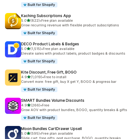
Built for Shopify
Kaching Subscriptions App
5つ星中
5.0
(822)
•
Free plan available
合計レビュー数：822件
Grow recurring revenue with flexible product subscriptions
Built for Shopify
DECO Product Labels & Badges
5つ星中
5.0
(1,515)
•
Free plan available
合計レビュー数：1515件
Elevate sales with product labels, product badges & discounts
Built for Shopify
Kite Discount, Free Gift, BOGO
5つ星中
4.9
(1,019)
•
Free to install
合計レビュー数：1019件
Convert more: free gift, buy X get Y, BOGO & progress bar
Built for Shopify
SMART Bundles Volume Discounts
5つ星中
4.9
(266)
•
Free
合計レビュー数：266件
Grow AOV with product bundles, BOGO, quantity breaks & gifts
Built for Shopify
Moon Bundles CartDrawer Upsell
5つ星中
5.0
(595)
•
Free plan available
合計レビュー数：595件
Slide cart, free gifts, post purchase, BOGO, quantity breaks