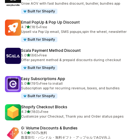
合計レビュー数：284件
Grow AOV with fast bundles discount, bundler, bundles app
Built for Shopify
Email PopUp & Pop Up Discount
5つ星中
4.7
(181)
•
Free
合計レビュー数：181件
Upsell via Pop Up email, SMS popups,spin the wheel, newsletter
Built for Shopify
Scala Payment Method Discount
5つ星中
5.0
(66)
•
Free
合計レビュー数：66件
Offer payment method & prepaid discounts during checkout
Built for Shopify
Easy Subscriptions App
5つ星中
5.0
(191)
•
Free to install
合計レビュー数：191件
Subscription app for recurring revenue, boxes, and bundles
Built for Shopify
Shopify Checkout Blocks
5つ星中
4.3
(180)
•
Free
合計レビュー数：180件
Customize your Checkout, Thank you and Order status pages
G: Volume Discounts & Bundles
5つ星中
5.0
(107)
•
無料
合計レビュー数：107件
数量割引・バンドル・無料ギフト・アップセルでAOV向上