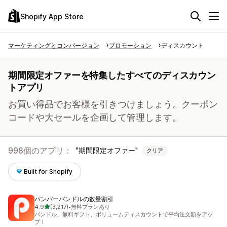
Shopify App Store
マーケティングとコンバージョン
プロモーション
ディスカウント
期間限定オファーを特集したすべてのディスカウン
トアプリ
お買い得品でお客様を引きつけましょう。クーポン
コードや大セールを企画して管理します。
998個のアプリ：
期間限定オファー
クリア
Built for Shopify
パンパーバンドルの数量割引
5つ星中
4.9
(3,217)
•
無料プランあり
合計レビュー数：3217件
バンドル、無料ギフト、ボリュームディスカウントで平均注文額をアッ
プ！