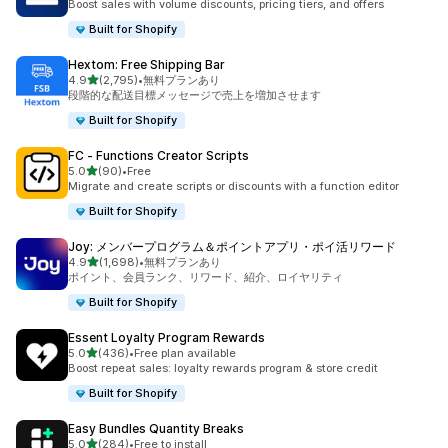
Boost sales with volume discounts, pricing tiers, and offers
Built for Shopify
Hextom: Free Shipping Bar
5つ星中
4.9
(2,795)
•
無料プランあり
合計レビュー数：2795件
段階的な配送目標メッセージで売上を増加させます
Built for Shopify
FC ‑ Functions Creator Scripts
5つ星中
5.0
(90)
•
Free
合計レビュー数：90件
Migrate and create scripts or discounts with a function editor
Built for Shopify
Joy: メンバープログラム＆ポイントアプリ・ポイ活リワード
5つ星中
4.9
(1,698)
•
無料プランあり
合計レビュー数：1698件
ポイント、会員ランク、リワード、紹介、ロイヤリティ
Built for Shopify
Essent Loyalty Program Rewards
5つ星中
5.0
(436)
•
Free plan available
合計レビュー数：436件
Boost repeat sales: loyalty rewards program & store credit
Built for Shopify
Easy Bundles Quantity Breaks
5つ星中
5.0
(284)
•
Free to install