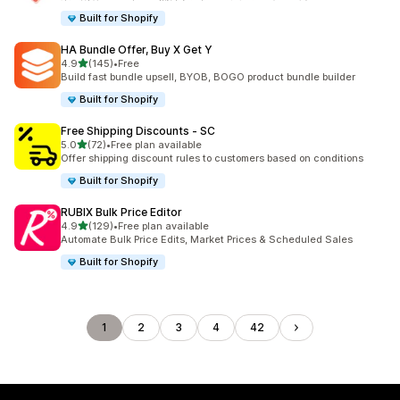
Built for Shopify
HA Bundle Offer, Buy X Get Y
5つ星中
4.9
(145)
•
Free
合計レビュー数：145件
Build fast bundle upsell, BYOB, BOGO product bundle builder
Built for Shopify
Free Shipping Discounts ‑ SC
5つ星中
5.0
(72)
•
Free plan available
合計レビュー数：72件
Offer shipping discount rules to customers based on conditions
Built for Shopify
RUBIX Bulk Price Editor
5つ星中
4.9
(129)
•
Free plan available
合計レビュー数：129件
Automate Bulk Price Edits, Market Prices & Scheduled Sales
Built for Shopify
1
2
3
4
42