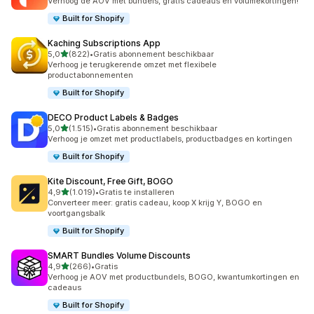
Verhoog de AOV met bundels, gratis cadeaus en volumekortingen!
Built for Shopify
Kaching Subscriptions App
van 5 sterren
5,0
(822)
•
Gratis abonnement beschikbaar
822 recensies in totaal
Verhoog je terugkerende omzet met flexibele
productabonnementen
Built for Shopify
DECO Product Labels & Badges
van 5 sterren
5,0
(1.515)
•
Gratis abonnement beschikbaar
1515 recensies in totaal
Verhoog je omzet met productlabels, productbadges en kortingen
Built for Shopify
Kite Discount, Free Gift, BOGO
van 5 sterren
4,9
(1.019)
•
Gratis te installeren
1019 recensies in totaal
Converteer meer: gratis cadeau, koop X krijg Y, BOGO en
voortgangsbalk
Built for Shopify
SMART Bundles Volume Discounts
van 5 sterren
4,9
(266)
•
Gratis
266 recensies in totaal
Verhoog je AOV met productbundels, BOGO, kwantumkortingen en
cadeaus
Built for Shopify