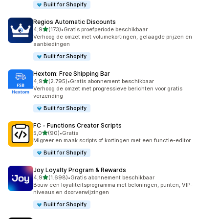
Built for Shopify
Regios Automatic Discounts
van 5 sterren
4,9
(173)
•
Gratis proefperiode beschikbaar
173 recensies in totaal
Verhoog de omzet met volumekortingen, gelaagde prijzen en
aanbiedingen
Built for Shopify
Hextom: Free Shipping Bar
van 5 sterren
4,9
(2.795)
•
Gratis abonnement beschikbaar
2795 recensies in totaal
Verhoog de omzet met progressieve berichten voor gratis
verzending
Built for Shopify
FC ‑ Functions Creator Scripts
van 5 sterren
5,0
(90)
•
Gratis
90 recensies in totaal
Migreer en maak scripts of kortingen met een functie-editor
Built for Shopify
Joy Loyalty Program & Rewards
van 5 sterren
4,9
(1.698)
•
Gratis abonnement beschikbaar
1698 recensies in totaal
Bouw een loyaliteitsprogramma met beloningen, punten, VIP-
niveaus en doorverwijzingen
Built for Shopify