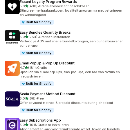
Essent Loyalty Program Rewards
van 5 sterren
5,0
(436)
•
Gratis abonnement beschikbaar
436 recensies in totaal
Stimuleer herhaalaankopen: loyaliteitsprogramma met beloningen
en winkeltegoed
Built for Shopify
Easy Bundles Quantity Breaks
van 5 sterren
5,0
(284)
•
Gratis te installeren
284 recensies in totaal
Verhoog je AOV met snelle bundelkortingen, een bundelbouwer en
bundel-app
Built for Shopify
Email PopUp & Pop Up Discount
van 5 sterren
4,7
(181)
•
Gratis
181 recensies in totaal
Upsellen via e-mailpop-ups, sms-pop-ups, een rad van fortuin en
nieuwsbrieven
Built for Shopify
Scala Payment Method Discount
van 5 sterren
5,0
(66)
•
Free
66 recensies in totaal
Offer payment method & prepaid discounts during checkout
Built for Shopify
Easy Subscriptions App
van 5 sterren
5,0
(191)
•
Gratis te installeren
191 recensies in totaal
Abonnementen-app voor terugkerende omzet, boxen en bundels