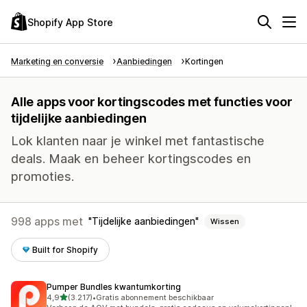
Shopify App Store
Marketing en conversie
Aanbiedingen
Kortingen
Alle apps voor kortingscodes met functies voor
tijdelijke aanbiedingen
Lok klanten naar je winkel met fantastische
deals. Maak en beheer kortingscodes en
promoties.
998 apps met
Tijdelijke aanbiedingen
Wissen
Built for Shopify
Pumper Bundles kwantumkorting
van 5 sterren
4,9
(3.217)
•
Gratis abonnement beschikbaar
3217 recensies in totaal