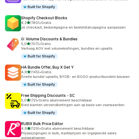
Built for Shopify
Shopify Checkout Blocks
van 5 sterren
4,3
(180)
•
Gratis
180 recensies in totaal
Je checkout, bedankpagina en bestelstatuspagina aanpassen
G: Volume Discounts & Bundles
van 5 sterren
5,0
(107)
•
Gratis
107 recensies in totaal
Verhoog AOV met volumekortingen, bundles en upsells
Built for Shopify
HA Bundle Offer, Buy X Get Y
van 5 sterren
4,9
(145)
•
Gratis
145 recensies in totaal
Snelle bundel-upsells, BYOB- en BOGO-productbundels bouwen
Built for Shopify
Free Shipping Discounts ‑ SC
van 5 sterren
5,0
(72)
•
Gratis abonnement beschikbaar
72 recensies in totaal
Bied klanten verzendkortingen aan op basis van voorwaarden
Built for Shopify
RUBIX Bulk Price Editor
van 5 sterren
4,9
(129)
•
Gratis abonnement beschikbaar
129 recensies in totaal
Prijswijzigingen in bulk, marktprijzen en ingeplande sales
automatiseren