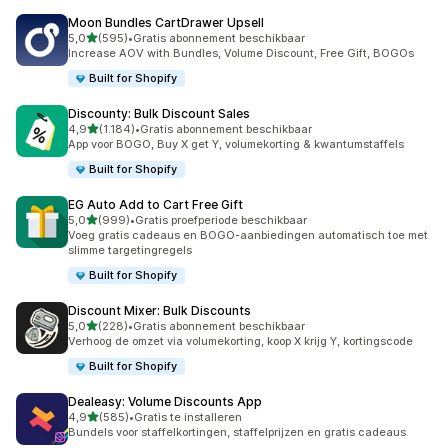
Moon Bundles CartDrawer Upsell
van 5 sterren
5,0
(595)
•
Gratis abonnement beschikbaar
595 recensies in totaal
Increase AOV with Bundles, Volume Discount, Free Gift, BOGOs
Built for Shopify
Discounty: Bulk Discount Sales
van 5 sterren
4,9
(1.184)
•
Gratis abonnement beschikbaar
1184 recensies in totaal
App voor BOGO, Buy X get Y, volumekorting & kwantumstaffels
Built for Shopify
EG Auto Add to Cart Free Gift
van 5 sterren
5,0
(999)
•
Gratis proefperiode beschikbaar
999 recensies in totaal
Voeg gratis cadeaus en BOGO-aanbiedingen automatisch toe met
slimme targetingregels
Built for Shopify
Discount Mixer: Bulk Discounts
van 5 sterren
5,0
(228)
•
Gratis abonnement beschikbaar
228 recensies in totaal
Verhoog de omzet via volumekorting, koop X krijg Y, kortingscode
Built for Shopify
Dealeasy: Volume Discounts App
van 5 sterren
4,9
(585)
•
Gratis te installeren
585 recensies in totaal
Bundels voor staffelkortingen, staffelprijzen en gratis cadeaus.