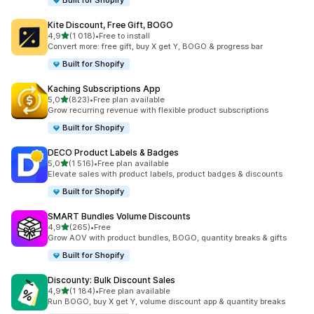
Built for Shopify
Kite Discount, Free Gift, BOGO
z 5 hvězd
4,9
(1 018)
•
Free to install
Celkový počet recenzí: 1018
Convert more: free gift, buy X get Y, BOGO & progress bar
Built for Shopify
Kaching Subscriptions App
z 5 hvězd
5,0
(823)
•
Free plan available
Celkový počet recenzí: 823
Grow recurring revenue with flexible product subscriptions
Built for Shopify
DECO Product Labels & Badges
z 5 hvězd
5,0
(1 516)
•
Free plan available
Celkový počet recenzí: 1516
Elevate sales with product labels, product badges & discounts
Built for Shopify
SMART Bundles Volume Discounts
z 5 hvězd
4,9
(265)
•
Free
Celkový počet recenzí: 265
Grow AOV with product bundles, BOGO, quantity breaks & gifts
Built for Shopify
Discounty: Bulk Discount Sales
z 5 hvězd
4,9
(1 184)
•
Free plan available
Celkový počet recenzí: 1184
Run BOGO, buy X get Y, volume discount app & quantity breaks