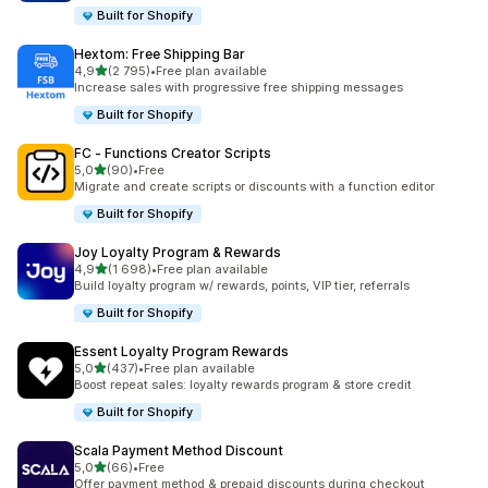
Built for Shopify
Hextom: Free Shipping Bar
z 5 hvězd
4,9
(2 795)
•
Free plan available
Celkový počet recenzí: 2795
Increase sales with progressive free shipping messages
Built for Shopify
FC ‑ Functions Creator Scripts
z 5 hvězd
5,0
(90)
•
Free
Celkový počet recenzí: 90
Migrate and create scripts or discounts with a function editor
Built for Shopify
Joy Loyalty Program & Rewards
z 5 hvězd
4,9
(1 698)
•
Free plan available
Celkový počet recenzí: 1698
Build loyalty program w/ rewards, points, VIP tier, referrals
Built for Shopify
Essent Loyalty Program Rewards
z 5 hvězd
5,0
(437)
•
Free plan available
Celkový počet recenzí: 437
Boost repeat sales: loyalty rewards program & store credit
Built for Shopify
Scala Payment Method Discount
z 5 hvězd
5,0
(66)
•
Free
Celkový počet recenzí: 66
Offer payment method & prepaid discounts during checkout