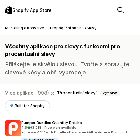
Shopify App Store
Marketing a konverze
Propagační akce
Slevy
Všechny aplikace pro slevy s funkcemi pro
procentuální slevy
Přilákejte je skvělou slevou. Tvořte a spravujte
slevové kódy a obří výprodeje.
Více aplikací (998) s:
Procentuální slevy
Vymazat
Built for Shopify
Pumper Bundles Quantity Breaks
z 5 hvězd
4,9
(3 218)
•
Free plan available
Celkový počet recenzí: 3218
Increase AOV with Bundle offers, Free Gift & Volume Discount!