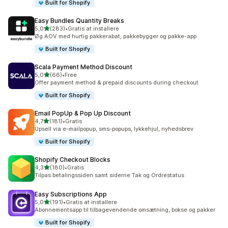
Built for Shopify
Easy Bundles Quantity Breaks
ud af 5 stjerner
5,0
(283)
•
Gratis at installere
283 anmeldelser i alt
Øg AOV med hurtig pakkerabat, pakkebygger og pakke-app
Built for Shopify
Scala Payment Method Discount
ud af 5 stjerner
5,0
(66)
•
Free
66 anmeldelser i alt
Offer payment method & prepaid discounts during checkout
Built for Shopify
Email PopUp & Pop Up Discount
ud af 5 stjerner
4,7
(181)
•
Gratis
181 anmeldelser i alt
Upsell via e-mailpopup, sms-popups, lykkehjul, nyhedsbrev
Built for Shopify
Shopify Checkout Blocks
ud af 5 stjerner
4,3
(180)
•
Gratis
180 anmeldelser i alt
Tilpas betalingssiden samt siderne Tak og Ordrestatus
Easy Subscriptions App
ud af 5 stjerner
5,0
(191)
•
Gratis at installere
191 anmeldelser i alt
Abonnementsapp til tilbagevendende omsætning, bokse og pakker
Built for Shopify