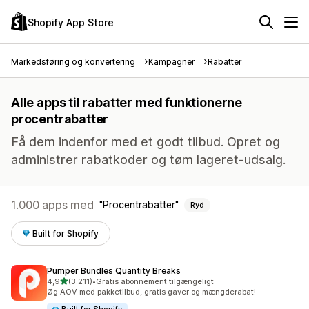
Shopify App Store
Markedsføring og konvertering
Kampagner
Rabatter
Alle apps til rabatter med funktionerne
procentrabatter
Få dem indenfor med et godt tilbud. Opret og
administrer rabatkoder og tøm lageret-udsalg.
1.000 apps med
Procentrabatter
Ryd
Built for Shopify
Pumper Bundles Quantity Breaks
ud af 5 stjerner
4,9
(3.211)
•
Gratis abonnement tilgængeligt
3211 anmeldelser i alt
Øg AOV med pakketilbud, gratis gaver og mængderabat!