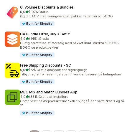
G: Volume Discounts & Bundles
ud af 5 stjerner
5,0
(107)
•
Gratis
107 anmeldelser i alt
Øg din AOV med mængderabat, pakker, rabattrin og BOGO
Built for Shopify
HA Bundle Offer, Buy X Get Y
ud af 5 stjerner
4,9
(145)
•
Gratis
145 anmeldelser i alt
Hurtig oprettelse af mersalg med pakketilbud. Værktøj til BYOB,
BOGO og produktpakker
Built for Shopify
Free Shipping Discounts ‑ SC
ud af 5 stjerner
5,0
(72)
•
Gratis abonnement tilgængeligt
72 anmeldelser i alt
Tilbyd regler for leveringsrabat til kunder baseret på betingelser
Built for Shopify
MBC Mix and Match Bundles App
ud af 5 stjerner
4,9
(351)
•
Gratis at installere
351 anmeldelser i alt
Opret nemt pakkeprodukterne "køb én, og få én" samt "køb X og få
Y"
Built for Shopify