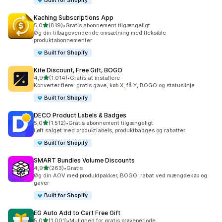
Built for Shopify
Kaching Subscriptions App
ud af 5 stjerner
5,0
(819)
•
Gratis abonnement tilgængeligt
819 anmeldelser i alt
Øg din tilbagevendende omsætning med fleksible
produktabonnementer
Built for Shopify
Kite Discount, Free Gift, BOGO
ud af 5 stjerner
4,9
(1.014)
•
Gratis at installere
1014 anmeldelser i alt
Konverter flere: gratis gave, køb X, få Y, BOGO og statuslinje
Built for Shopify
DECO Product Labels & Badges
ud af 5 stjerner
5,0
(1.512)
•
Gratis abonnement tilgængeligt
1512 anmeldelser i alt
Løft salget med produktlabels, produktbadges og rabatter
Built for Shopify
SMART Bundles Volume Discounts
ud af 5 stjerner
4,9
(263)
•
Gratis
263 anmeldelser i alt
Øg din AOV med produktpakker, BOGO, rabat ved mængdekøb og
gaver
Built for Shopify
EG Auto Add to Cart Free Gift
ud af 5 stjerner
5,0
(1.001)
•
Mulighed for gratis prøveperiode