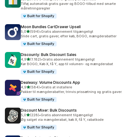
1001 anmeldelser i alt
Tilføj automatisk gratis gaver og BOGO-tilbud med smarte
målretningsregler
Built for Shopify
Moon Bundles CartDrawer Upsell
ud af 5 stjerner
5,0
(594)
•
Gratis abonnement tilgængeligt
594 anmeldelser i alt
Slide cart, gratis gaver, efter køb, BOGO, mængderabatter
Built for Shopify
Discounty: Bulk Discount Sales
ud af 5 stjerner
4,9
(1.182)
•
Gratis abonnement tilgængeligt
1182 anmeldelser i alt
Kør BOGO, Køb X, få Y, app til volumen- og mængderabat
Built for Shopify
Dealeasy: Volume Discounts App
ud af 5 stjerner
4,9
(584)
•
Gratis at installere
584 anmeldelser i alt
Pakker til mængderabatter, trinvis prissætning og gratis gaver.
Built for Shopify
Discount Mixer: Bulk Discounts
ud af 5 stjerner
5,0
(228)
•
Gratis abonnement tilgængeligt
228 anmeldelser i alt
Øg salget via mængderabat, køb X, få Y, rabatkode
Built for Shopify