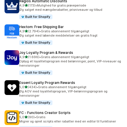
Regios Automatic Discounts
ud af 5 stjerner
4,9
(173)
•
Mulighed for gratis prøveperiode
173 anmeldelser i alt
Øg salget med mængderabatter, prisniveauer og tilbud
Built for Shopify
Hextom: Free Shipping Bar
ud af 5 stjerner
4,9
(2.794)
•
Gratis abonnement tilgængeligt
2794 anmeldelser i alt
Øg salget med løbende meddelelser om gratis fragt
Built for Shopify
Joy Loyalty Program & Rewards
ud af 5 stjerner
4,9
(1.696)
•
Gratis abonnement tilgængeligt
1696 anmeldelser i alt
Opbyg et loyalitetsprogram med belønninger, point, VIP-niveauer og
henvisninger
Built for Shopify
Essent Loyalty Program Rewards
ud af 5 stjerner
5,0
(434)
•
Gratis abonnement tilgængeligt
434 anmeldelser i alt
Øg AOV med loyalitetsprogram, VIP-belønningsprogram og
henvisninger
Built for Shopify
FC ‑ Functions Creator Scripts
ud af 5 stjerner
5,0
(90)
•
Gratis
90 anmeldelser i alt
Migrer og opret scripts eller rabatter med en editor til funktioner