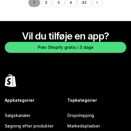
1
2
3
4
42
Vil du tilføje en app?
Prøv Shopify gratis i 3 dage
Appkategorier
Topkategorier
Salgskanaler
Dropshipping
Søgning efter produkter
Markedspladser