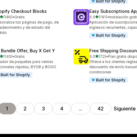
Built for Shopify
opify Checkout Blocks
Easy Subscriptions Ap
de 5 estrellas
de 5 estrellas
(180)
•
Gratis
5.0
(191)
•
Instalación grat
 reseñas en total
191 reseñas en total
sonaliza tus páginas de pago, de
Aplicación de suscripcion
adecimiento y de estado del
ingresos recurrentes, caja
dido
Built for Shopify
 Bundle Offer, Buy X Get Y
Free Shipping Discoun
de 5 estrellas
de 5 estrellas
(145)
•
Gratis
5.0
(72)
•
Plan gratis disp
 reseñas en total
72 reseñas en total
ador de paquetes para ventas
Ofrece a los clientes regla
cionales rápidas, BYOB y BOGO
descuento de envío basad
condiciones
Built for Shopify
Built for Shopify
Siguiente
1
2
3
4
…
42