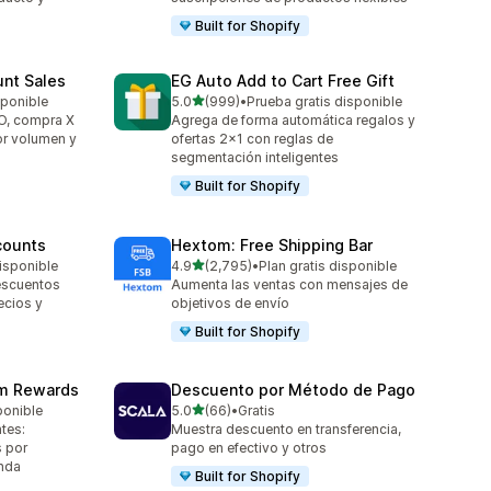
Built for Shopify
unt Sales
EG Auto Add to Cart Free Gift
de 5 estrellas
sponible
5.0
(999)
•
Prueba gratis disponible
999 reseñas en total
O, compra X
Agrega de forma automática regalos y
or volumen y
ofertas 2x1 con reglas de
segmentación inteligentes
Built for Shopify
counts
Hextom: Free Shipping Bar
de 5 estrellas
isponible
4.9
(2,795)
•
Plan gratis disponible
2795 reseñas en total
escuentos
Aumenta las ventas con mensajes de
ecios y
objetivos de envío
Built for Shopify
am Rewards
Descuento por Método de Pago
de 5 estrellas
ponible
5.0
(66)
•
Gratis
66 reseñas en total
tes:
Muestra descuento en transferencia,
 por
pago en efectivo y otros
enda
Built for Shopify