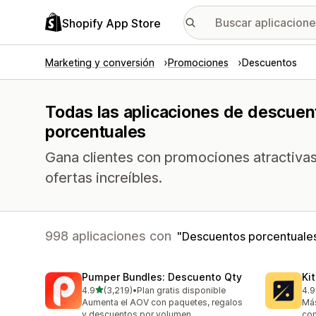
Shopify App Store
Marketing y conversión
Promociones
Descuentos
Todas las aplicaciones de descuen
porcentuales
Gana clientes con promociones atractiva
ofertas increíbles.
998 aplicaciones con
Descuentos porcentuale
Pumper Bundles: Descuento Qty
Ki
de 5 estrellas
4.9
(3,219)
•
Plan gratis disponible
4.9
3219 reseñas en total
101
Aumenta el AOV con paquetes, regalos
Más
y descuentos por volumen
com