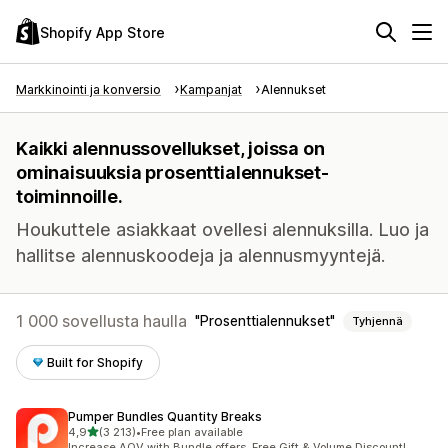
Shopify App Store
Markkinointi ja konversio
Kampanjat
Alennukset
Kaikki alennussovellukset, joissa on
ominaisuuksia prosenttialennukset-
toiminnoille.
Houkuttele asiakkaat ovellesi alennuksilla. Luo ja
hallitse alennuskoodeja ja alennusmyyntejä.
1 000 sovellusta haulla
Prosenttialennukset
Tyhjennä
Built for Shopify
Pumper Bundles Quantity Breaks
/ 5 tähteä
4,9
(3 213)
•
Free plan available
3213 arvostelua yhteensä
Increase AOV with Bundle offers, Free Gift & Volume Discount!