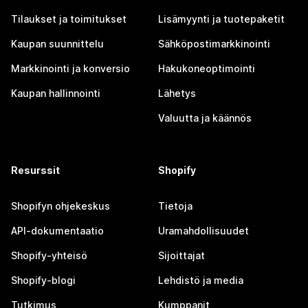
Tilaukset ja toimitukset
Lisämyynti ja tuotepaketit
Kaupan suunnittelu
Sähköpostimarkkinointi
Markkinointi ja konversio
Hakukoneoptimointi
Kaupan hallinnointi
Lähetys
Valuutta ja käännös
Resurssit
Shopify
Shopifyn ohjekeskus
Tietoja
API-dokumentaatio
Uramahdollisuudet
Shopify-yhteisö
Sijoittajat
Shopify-blogi
Lehdistö ja media
Tutkimus
Kumppanit