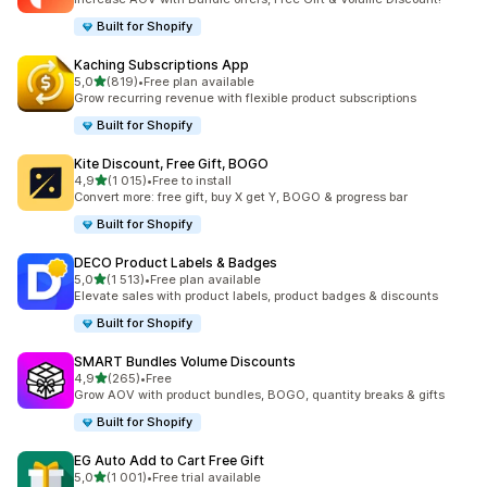
Built for Shopify
Kaching Subscriptions App
/ 5 tähteä
5,0
(819)
•
Free plan available
819 arvostelua yhteensä
Grow recurring revenue with flexible product subscriptions
Built for Shopify
Kite Discount, Free Gift, BOGO
/ 5 tähteä
4,9
(1 015)
•
Free to install
1015 arvostelua yhteensä
Convert more: free gift, buy X get Y, BOGO & progress bar
Built for Shopify
DECO Product Labels & Badges
/ 5 tähteä
5,0
(1 513)
•
Free plan available
1513 arvostelua yhteensä
Elevate sales with product labels, product badges & discounts
Built for Shopify
SMART Bundles Volume Discounts
/ 5 tähteä
4,9
(265)
•
Free
265 arvostelua yhteensä
Grow AOV with product bundles, BOGO, quantity breaks & gifts
Built for Shopify
EG Auto Add to Cart Free Gift
/ 5 tähteä
5,0
(1 001)
•
Free trial available
1001 arvostelua yhteensä