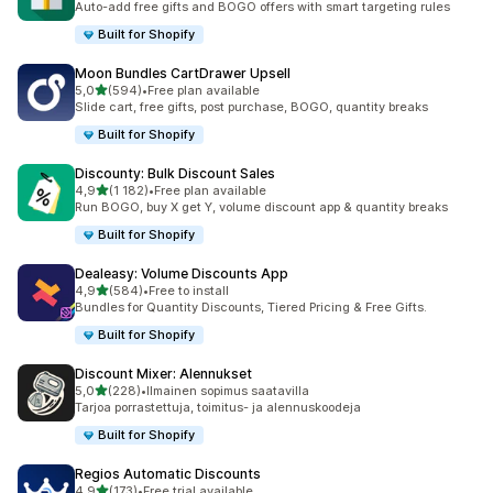
Auto-add free gifts and BOGO offers with smart targeting rules
Built for Shopify
Moon Bundles CartDrawer Upsell
/ 5 tähteä
5,0
(594)
•
Free plan available
594 arvostelua yhteensä
Slide cart, free gifts, post purchase, BOGO, quantity breaks
Built for Shopify
Discounty: Bulk Discount Sales
/ 5 tähteä
4,9
(1 182)
•
Free plan available
1182 arvostelua yhteensä
Run BOGO, buy X get Y, volume discount app & quantity breaks
Built for Shopify
Dealeasy: Volume Discounts App
/ 5 tähteä
4,9
(584)
•
Free to install
584 arvostelua yhteensä
Bundles for Quantity Discounts, Tiered Pricing & Free Gifts.
Built for Shopify
Discount Mixer: Alennukset
/ 5 tähteä
5,0
(228)
•
Ilmainen sopimus saatavilla
228 arvostelua yhteensä
Tarjoa porrastettuja, toimitus- ja alennuskoodeja
Built for Shopify
Regios Automatic Discounts
/ 5 tähteä
4,9
(173)
•
Free trial available