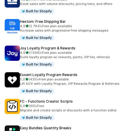
173 arvostelua yhteensä
Boost sales with volume discounts, pricing tiers, and offers
Built for Shopify
Hextom: Free Shipping Bar
/ 5 tähteä
4,9
(2 794)
•
Free plan available
2794 arvostelua yhteensä
Increase sales with progressive free shipping messages
Built for Shopify
Joy Loyalty Program & Rewards
/ 5 tähteä
4,9
(1 696)
•
Free plan available
1696 arvostelua yhteensä
Build loyalty program w/ rewards, points, VIP tier, referrals
Built for Shopify
Essent Loyalty Program Rewards
/ 5 tähteä
5,0
(435)
•
Free plan available
435 arvostelua yhteensä
Lift AOV with Loyalty Program, VIP Rewards Program & Referrals
Built for Shopify
FC ‑ Functions Creator Scripts
/ 5 tähteä
5,0
(90)
•
Free
90 arvostelua yhteensä
Migrate and create scripts or discounts with a function editor
Built for Shopify
Easy Bundles Quantity Breaks