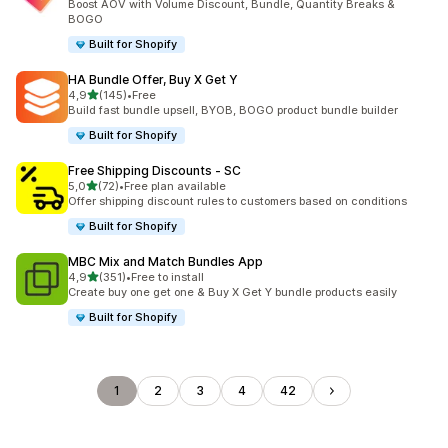
Boost AOV with Volume Discount, Bundle, Quantity Breaks &
BOGO
Built for Shopify
HA Bundle Offer, Buy X Get Y
/ 5 tähteä
4,9
(145)
•
Free
145 arvostelua yhteensä
Build fast bundle upsell, BYOB, BOGO product bundle builder
Built for Shopify
Free Shipping Discounts ‑ SC
/ 5 tähteä
5,0
(72)
•
Free plan available
72 arvostelua yhteensä
Offer shipping discount rules to customers based on conditions
Built for Shopify
MBC Mix and Match Bundles App
/ 5 tähteä
4,9
(351)
•
Free to install
351 arvostelua yhteensä
Create buy one get one & Buy X Get Y bundle products easily
Built for Shopify
1
2
3
4
42