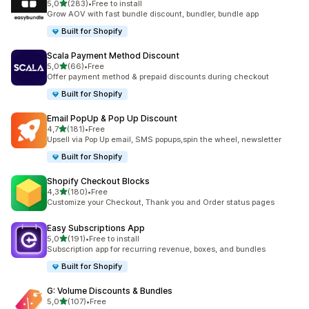
/ 5 tähteä
5,0
(283)
•
Free to install
283 arvostelua yhteensä
Grow AOV with fast bundle discount, bundler, bundle app
Built for Shopify
Scala Payment Method Discount
/ 5 tähteä
5,0
(66)
•
Free
66 arvostelua yhteensä
Offer payment method & prepaid discounts during checkout
Built for Shopify
Email PopUp & Pop Up Discount
/ 5 tähteä
4,7
(181)
•
Free
181 arvostelua yhteensä
Upsell via Pop Up email, SMS popups,spin the wheel, newsletter
Built for Shopify
Shopify Checkout Blocks
/ 5 tähteä
4,3
(180)
•
Free
180 arvostelua yhteensä
Customize your Checkout, Thank you and Order status pages
Easy Subscriptions App
/ 5 tähteä
5,0
(191)
•
Free to install
191 arvostelua yhteensä
Subscription app for recurring revenue, boxes, and bundles
Built for Shopify
G: Volume Discounts & Bundles
/ 5 tähteä
5,0
(107)
•
Free
107 arvostelua yhteensä