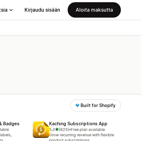
ksia
Kirjaudu sisään
Aloita maksutta
Built for Shopify
& Badges
Kaching Subscriptions App
/ 5 tähteä
lable
5,0
(825)
•
Free plan available
825 arvostelua yhteensä
labels,
Grow recurring revenue with flexible
ts
product subscriptions