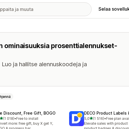
Selaa sovellu
on ominaisuuksia prosenttialennukset-
 Luo ja hallitse alennuskoodeja ja
hjennä
te Discount, Free Gift, BOGO
DECO Product Labels 
/ 5 tähteä
/ 5 tähteä
(1 018)
•
Free to install
5,0
(1 516)
•
Free plan avai
8 arvostelua yhteensä
1516 arvostelua yhteensä
vert more: free gift, buy X get Y,
Elevate sales with product 
O & progress bar
product badges & discoun