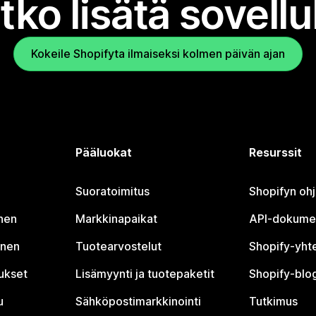
tko lisätä sovell
Kokeile Shopifyta ilmaiseksi kolmen päivän ajan
Pääluokat
Resurssit
Suoratoimitus
Shopifyn oh
nen
Markkinapaikat
API-dokume
inen
Tuotearvostelut
Shopify-yht
tukset
Lisämyynti ja tuotepaketit
Shopify-blog
u
Sähköpostimarkkinointi
Tutkimus