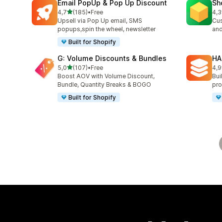
Email PopUp & Pop Up Discount
Sh
/ 5 tähteä
4,7
(185)
•
Free
4,3
185 arvostelua yhteensä
180
Upsell via Pop Up email, SMS
Cus
popups,spin the wheel, newsletter
and
Built for Shopify
G: Volume Discounts & Bundles
HA
/ 5 tähteä
5,0
(107)
•
Free
4,9
107 arvostelua yhteensä
145
Boost AOV with Volume Discount,
Bui
Bundle, Quantity Breaks & BOGO
pro
Built for Shopify