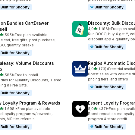
Built for Shopify
Built for Shopify
on Bundles CartDrawer
Discounty: Bulk Disco
/ 5 tähteä
sell
4,9
(1 186)
•
Free plan avai
1186 arvostelua yhteensä
Run BOGO, buy X get Y, v
/ 5 tähteä
(595)
•
Free plan available
 arvostelua yhteensä
discount app & quantity b
de cart, free gifts, post purchase,
O, quantity breaks
Built for Shopify
Built for Shopify
aleasy: Volume Discounts
Regios Automatic Dis
/ 5 tähteä
p
4,9
(173)
•
Free trial availa
173 arvostelua yhteensä
Boost sales with volume d
/ 5 tähteä
(585)
•
Free to install
 arvostelua yhteensä
pricing tiers, and offers
dles for Quantity Discounts, Tiered
cing & Free Gifts.
Built for Shopify
Built for Shopify
y Loyalty Program & Rewards
Essent Loyalty Progr
/ 5 tähteä
/ 5 tähteä
(1 698)
•
Free plan available
5,0
(437)
•
Free plan avail
8 arvostelua yhteensä
437 arvostelua yhteensä
ld loyalty program w/ rewards,
Boost repeat sales: loyalt
ts, VIP tier, referrals
program & store credit
Built for Shopify
Built for Shopify