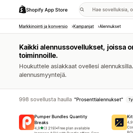
Shopify App Store
Markkinointi ja konversio
Kampanjat
Alennukset
Kaikki alennussovellukset, joissa 
toiminnoille.
Houkuttele asiakkaat ovellesi alennuksilla.
alennusmyyntejä.
998 sovellusta haulla
Prosenttialennukset
Ty
Pumper Bundles Quantity
Ki
Breaks
4,9
101
Con
/ 5 tähteä
4,9
(3 219)
•
Free plan available
3219 arvostelua yhteensä
BOG