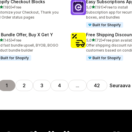
opify Checkout Blocks
Easy Subscriptions Ap
/ 5 tähteä
/ 5 tähteä
(180)
•
Free
5,0
(191)
•
Free to install
 arvostelua yhteensä
191 arvostelua yhteensä
tomize your Checkout, Thank you
Subscription app for recurr
 Order status pages
boxes, and bundles
Built for Shopify
 Bundle Offer, Buy X Get Y
Free Shipping Discoun
/ 5 tähteä
/ 5 tähteä
(145)
•
Free
5,0
(72)
•
Free plan availa
 arvostelua yhteensä
72 arvostelua yhteensä
ld fast bundle upsell, BYOB, BOGO
Offer shipping discount rul
duct bundle builder
customers based on condi
Built for Shopify
Built for Shopify
Seuraava
1
2
3
4
…
42