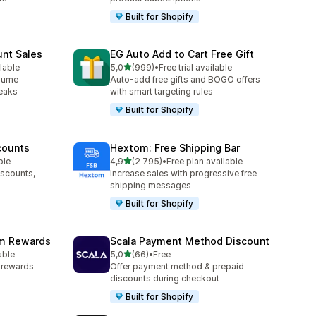
Built for Shopify
unt Sales
EG Auto Add to Cart Free Gift
/ 5 tähteä
lable
5,0
(999)
•
Free trial available
999 arvostelua yhteensä
olume
Auto-add free gifts and BOGO offers
reaks
with smart targeting rules
Built for Shopify
counts
Hextom: Free Shipping Bar
/ 5 tähteä
ble
4,9
(2 795)
•
Free plan available
2795 arvostelua yhteensä
iscounts,
Increase sales with progressive free
shipping messages
Built for Shopify
am Rewards
Scala Payment Method Discount
/ 5 tähteä
able
5,0
(66)
•
Free
66 arvostelua yhteensä
y rewards
Offer payment method & prepaid
discounts during checkout
Built for Shopify