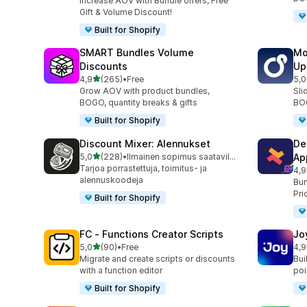
Increase AOV with Bundle offers, Free
Gift & Volume Discount!
Built for Shopify
SMART Bundles Volume
Mo
Discounts
Up
/ 5 tähteä
4,9
(265)
•
Free
5,0
265 arvostelua yhteensä
595
Grow AOV with product bundles,
Sli
BOGO, quantity breaks & gifts
BOG
Built for Shopify
Discount Mixer: Alennukset
De
/ 5 tähteä
5,0
(228)
•
Ilmainen sopimus saatavilla
Ap
228 arvostelua yhteensä
Tarjoa porrastettuja, toimitus- ja
4,9
585
alennuskoodeja
Bun
Pri
Built for Shopify
FC ‑ Functions Creator Scripts
Jo
/ 5 tähteä
5,0
(90)
•
Free
4,9
90 arvostelua yhteensä
169
Migrate and create scripts or discounts
Bui
with a function editor
poin
Built for Shopify