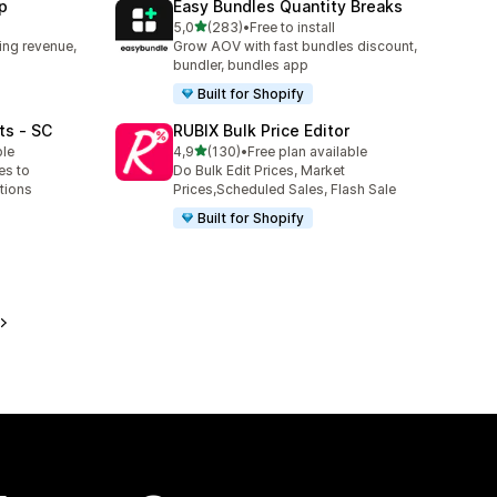
p
Easy Bundles Quantity Breaks
/ 5 tähteä
5,0
(283)
•
Free to install
283 arvostelua yhteensä
ing revenue,
Grow AOV with fast bundles discount,
bundler, bundles app
Built for Shopify
ts ‑ SC
RUBIX Bulk Price Editor
/ 5 tähteä
ble
4,9
(130)
•
Free plan available
130 arvostelua yhteensä
es to
Do Bulk Edit Prices, Market
tions
Prices,Scheduled Sales, Flash Sale
Built for Shopify