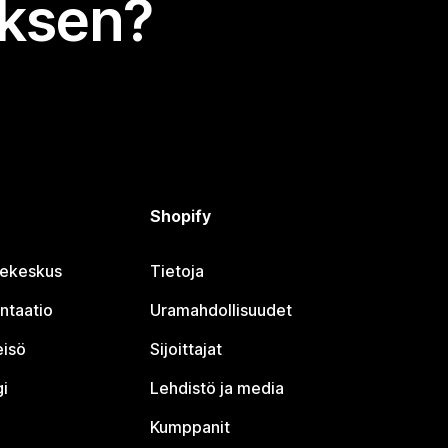
uksen?
Shopify
jekeskus
Tietoja
ntaatio
Uramahdollisuudet
eisö
Sijoittajat
i
Lehdistö ja media
Kumppanit