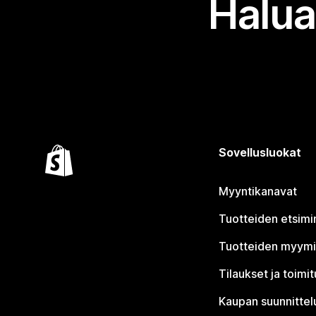
Halua
Sovellusluokat
Myyntikanavat
Tuotteiden etsimi
Tuotteiden myym
Tilaukset ja toimi
Kaupan suunnittel