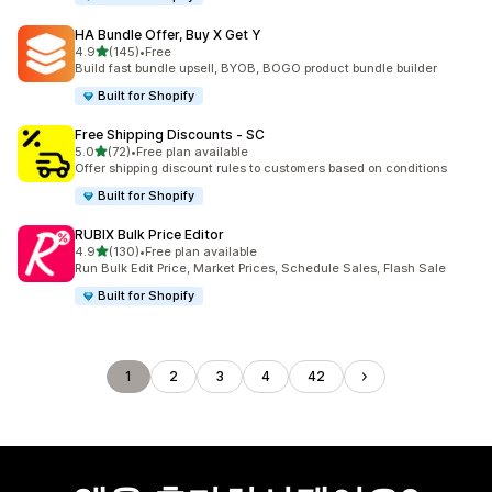
HA Bundle Offer, Buy X Get Y
별 5개 중
4.9
(145)
•
Free
총 리뷰 145개
Build fast bundle upsell, BYOB, BOGO product bundle builder
Built for Shopify
Free Shipping Discounts ‑ SC
별 5개 중
5.0
(72)
•
Free plan available
총 리뷰 72개
Offer shipping discount rules to customers based on conditions
Built for Shopify
RUBIX Bulk Price Editor
별 5개 중
4.9
(130)
•
Free plan available
총 리뷰 130개
Run Bulk Edit Price, Market Prices, Schedule Sales, Flash Sale
Built for Shopify
1
2
3
4
42