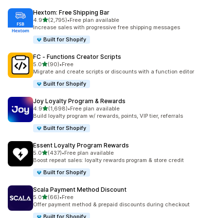
Hextom: Free Shipping Bar
별 5개 중
4.9
(2,795)
•
Free plan available
총 리뷰 2795개
Increase sales with progressive free shipping messages
Built for Shopify
FC ‑ Functions Creator Scripts
별 5개 중
5.0
(90)
•
Free
총 리뷰 90개
Migrate and create scripts or discounts with a function editor
Built for Shopify
Joy Loyalty Program & Rewards
별 5개 중
4.9
(1,698)
•
Free plan available
총 리뷰 1698개
Build loyalty program w/ rewards, points, VIP tier, referrals
Built for Shopify
Essent Loyalty Program Rewards
별 5개 중
5.0
(437)
•
Free plan available
총 리뷰 437개
Boost repeat sales: loyalty rewards program & store credit
Built for Shopify
Scala Payment Method Discount
별 5개 중
5.0
(66)
•
Free
총 리뷰 66개
Offer payment method & prepaid discounts during checkout
Built for Shopify