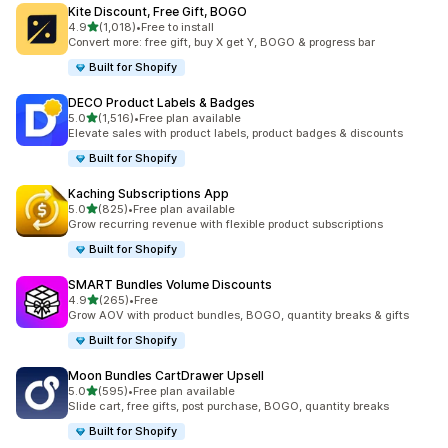
Kite Discount, Free Gift, BOGO
별 5개 중
4.9
(1,018)
•
Free to install
총 리뷰 1018개
Convert more: free gift, buy X get Y, BOGO & progress bar
Built for Shopify
DECO Product Labels & Badges
별 5개 중
5.0
(1,516)
•
Free plan available
총 리뷰 1516개
Elevate sales with product labels, product badges & discounts
Built for Shopify
Kaching Subscriptions App
별 5개 중
5.0
(825)
•
Free plan available
총 리뷰 825개
Grow recurring revenue with flexible product subscriptions
Built for Shopify
SMART Bundles Volume Discounts
별 5개 중
4.9
(265)
•
Free
총 리뷰 265개
Grow AOV with product bundles, BOGO, quantity breaks & gifts
Built for Shopify
Moon Bundles CartDrawer Upsell
별 5개 중
5.0
(595)
•
Free plan available
총 리뷰 595개
Slide cart, free gifts, post purchase, BOGO, quantity breaks
Built for Shopify