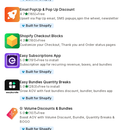
Email PopUp & Pop Up Discount
별 5개 중
4.7
(185)
•
Free
총 리뷰 185개
Upsell via Pop Up email, SMS popups,spin the wheel, newsletter
Built for Shopify
Shopify Checkout Blocks
별 5개 중
4.3
(180)
•
Free
총 리뷰 180개
Customize your Checkout, Thank you and Order status pages
Easy Subscriptions App
별 5개 중
5.0
(191)
•
Free to install
총 리뷰 191개
Subscription app for recurring revenue, boxes, and bundles
Built for Shopify
Easy Bundles Quantity Breaks
별 5개 중
5.0
(283)
•
Free to install
총 리뷰 283개
Grow AOV with fast bundles discount, bundler, bundles app
Built for Shopify
G: Volume Discounts & Bundles
별 5개 중
5.0
(107)
•
Free
총 리뷰 107개
Boost AOV with Volume Discount, Bundle, Quantity Breaks &
BOGO
Built for Shopify