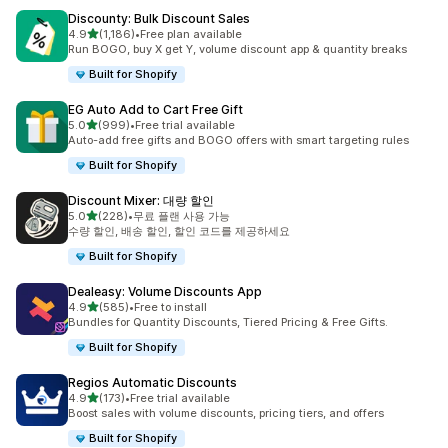
Discounty: Bulk Discount Sales
별 5개 중
4.9
(1,186)
•
Free plan available
총 리뷰 1186개
Run BOGO, buy X get Y, volume discount app & quantity breaks
Built for Shopify
EG Auto Add to Cart Free Gift
별 5개 중
5.0
(999)
•
Free trial available
총 리뷰 999개
Auto-add free gifts and BOGO offers with smart targeting rules
Built for Shopify
Discount Mixer: 대량 할인
별 5개 중
5.0
(228)
•
무료 플랜 사용 가능
총 리뷰 228개
수량 할인, 배송 할인, 할인 코드를 제공하세요
Built for Shopify
Dealeasy: Volume Discounts App
별 5개 중
4.9
(585)
•
Free to install
총 리뷰 585개
Bundles for Quantity Discounts, Tiered Pricing & Free Gifts.
Built for Shopify
Regios Automatic Discounts
별 5개 중
4.9
(173)
•
Free trial available
총 리뷰 173개
Boost sales with volume discounts, pricing tiers, and offers
Built for Shopify