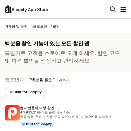
Shopify App Store
마케팅 및 전환
프로모션
할인
백분율 할인 기능이 있는 모든 할인 앱
특별가로 고객을 스토어로 오게 하세요. 할인 코드
및 파격 할인을 생성하고 관리하세요.
앱 998개 -
백분율 할인
지우기
Built for Shopify
펌퍼 번들의 수량 할인
별 5개 중
4.9
(3,219)
•
무료 플랜 사용 가능
총 리뷰 3219개
번들 상품, 무료 사은품, 수량 할인으로 객단가(AOV)를 높이세요!
Built for Shopify