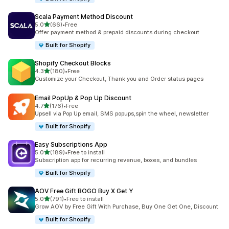
Scala Payment Method Discount
별 5개 중
5.0
(66)
•
Free
총 리뷰 66개
Offer payment method & prepaid discounts during checkout
Built for Shopify
Shopify Checkout Blocks
별 5개 중
4.3
(180)
•
Free
총 리뷰 180개
Customize your Checkout, Thank you and Order status pages
Email PopUp & Pop Up Discount
별 5개 중
4.7
(176)
•
Free
총 리뷰 176개
Upsell via Pop Up email, SMS popups,spin the wheel, newsletter
Built for Shopify
Easy Subscriptions App
별 5개 중
5.0
(189)
•
Free to install
총 리뷰 189개
Subscription app for recurring revenue, boxes, and bundles
Built for Shopify
AOV Free Gift BOGO Buy X Get Y
별 5개 중
5.0
(791)
•
Free to install
총 리뷰 791개
Grow AOV by Free Gift With Purchase, Buy One Get One, Discount
Built for Shopify