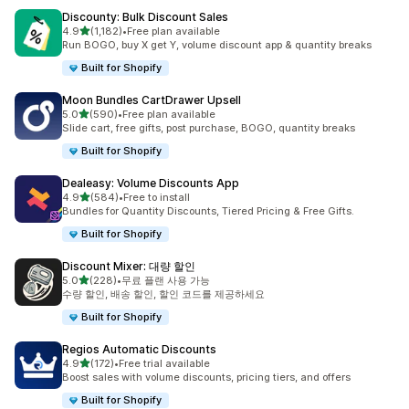
Discounty: Bulk Discount Sales
별 5개 중
4.9
(1,182)
•
Free plan available
총 리뷰 1182개
Run BOGO, buy X get Y, volume discount app & quantity breaks
Built for Shopify
Moon Bundles CartDrawer Upsell
별 5개 중
5.0
(590)
•
Free plan available
총 리뷰 590개
Slide cart, free gifts, post purchase, BOGO, quantity breaks
Built for Shopify
Dealeasy: Volume Discounts App
별 5개 중
4.9
(584)
•
Free to install
총 리뷰 584개
Bundles for Quantity Discounts, Tiered Pricing & Free Gifts.
Built for Shopify
Discount Mixer: 대량 할인
별 5개 중
5.0
(228)
•
무료 플랜 사용 가능
총 리뷰 228개
수량 할인, 배송 할인, 할인 코드를 제공하세요
Built for Shopify
Regios Automatic Discounts
별 5개 중
4.9
(172)
•
Free trial available
총 리뷰 172개
Boost sales with volume discounts, pricing tiers, and offers
Built for Shopify