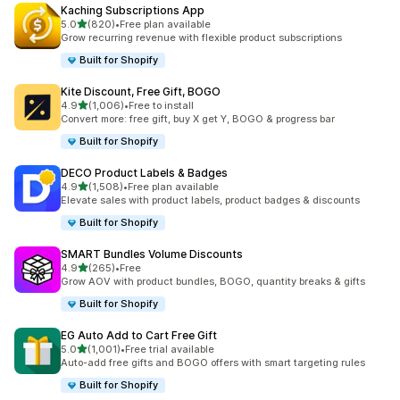
Kaching Subscriptions App
별 5개 중
5.0
(820)
•
Free plan available
총 리뷰 820개
Grow recurring revenue with flexible product subscriptions
Built for Shopify
Kite Discount, Free Gift, BOGO
별 5개 중
4.9
(1,006)
•
Free to install
총 리뷰 1006개
Convert more: free gift, buy X get Y, BOGO & progress bar
Built for Shopify
DECO Product Labels & Badges
별 5개 중
4.9
(1,508)
•
Free plan available
총 리뷰 1508개
Elevate sales with product labels, product badges & discounts
Built for Shopify
SMART Bundles Volume Discounts
별 5개 중
4.9
(265)
•
Free
총 리뷰 265개
Grow AOV with product bundles, BOGO, quantity breaks & gifts
Built for Shopify
EG Auto Add to Cart Free Gift
별 5개 중
5.0
(1,001)
•
Free trial available
총 리뷰 1001개
Auto-add free gifts and BOGO offers with smart targeting rules
Built for Shopify