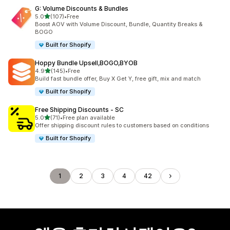
G: Volume Discounts & Bundles
별 5개 중
5.0
(107)
•
Free
총 리뷰 107개
Boost AOV with Volume Discount, Bundle, Quantity Breaks &
BOGO
Built for Shopify
Hoppy Bundle Upsell,BOGO,BYOB
별 5개 중
4.9
(145)
•
Free
총 리뷰 145개
Build fast bundle offer, Buy X Get Y, free gift, mix and match
Built for Shopify
Free Shipping Discounts ‑ SC
별 5개 중
5.0
(71)
•
Free plan available
총 리뷰 71개
Offer shipping discount rules to customers based on conditions
Built for Shopify
1
2
3
4
42