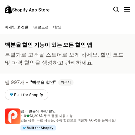
Shopify App Store
마케팅 및 전환
프로모션
할인
백분율 할인 기능이 있는 모든 할인 앱
특별가로 고객을 스토어로 오게 하세요. 할인 코드
및 파격 할인을 생성하고 관리하세요.
앱 997개 -
백분율 할인
지우기
Built for Shopify
펌퍼 번들의 수량 할인
별 5개 중
4.9
(3,208)
•
무료 플랜 사용 가능
총 리뷰 3208개
번들 상품, 무료 사은품, 수량 할인으로 객단가(AOV)를 높이세요!
Built for Shopify