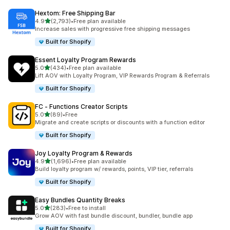
Hextom: Free Shipping Bar
별 5개 중
4.9
(2,793)
•
Free plan available
총 리뷰 2793개
Increase sales with progressive free shipping messages
Built for Shopify
Essent Loyalty Program Rewards
별 5개 중
5.0
(434)
•
Free plan available
총 리뷰 434개
Lift AOV with Loyalty Program, VIP Rewards Program & Referrals
Built for Shopify
FC ‑ Functions Creator Scripts
별 5개 중
5.0
(89)
•
Free
총 리뷰 89개
Migrate and create scripts or discounts with a function editor
Built for Shopify
Joy Loyalty Program & Rewards
별 5개 중
4.9
(1,696)
•
Free plan available
총 리뷰 1696개
Build loyalty program w/ rewards, points, VIP tier, referrals
Built for Shopify
Easy Bundles Quantity Breaks
별 5개 중
5.0
(283)
•
Free to install
총 리뷰 283개
Grow AOV with fast bundle discount, bundler, bundle app
Built for Shopify