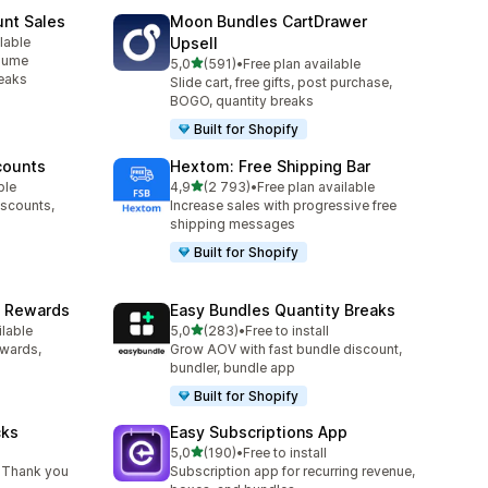
unt Sales
Moon Bundles CartDrawer
lable
Upsell
olume
av 5 stjerner
5,0
(591)
•
Free plan available
Totalt 591 omtaler
reaks
Slide cart, free gifts, post purchase,
BOGO, quantity breaks
Built for Shopify
counts
Hextom: Free Shipping Bar
av 5 stjerner
ble
4,9
(2 793)
•
Free plan available
Totalt 2793 omtaler
iscounts,
Increase sales with progressive free
shipping messages
Built for Shopify
& Rewards
Easy Bundles Quantity Breaks
av 5 stjerner
ilable
5,0
(283)
•
Free to install
Totalt 283 omtaler
ewards,
Grow AOV with fast bundle discount,
bundler, bundle app
Built for Shopify
cks
Easy Subscriptions App
av 5 stjerner
5,0
(190)
•
Free to install
Totalt 190 omtaler
 Thank you
Subscription app for recurring revenue,