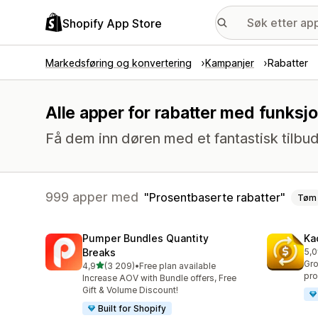
Shopify App Store
Markedsføring og konvertering
Kampanjer
Rabatter
Alle apper for rabatter med funksj
Få dem inn døren med et fantastisk tilbud
999 apper med
Prosentbaserte rabatter
Tøm
Pumper Bundles Quantity
Ka
Breaks
5,0
Tot
Gro
av 5 stjerner
4,9
(3 209)
•
Free plan available
Totalt 3209 omtaler
pro
Increase AOV with Bundle offers, Free
Gift & Volume Discount!
Built for Shopify