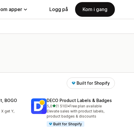
nom apper
Logg på
Kom i gang
Built for Shopify
ift, BOGO
DECO Product Labels & Badges
av 5 stjerner
5,0
(1 510)
•
Free plan available
Totalt 1510 omtaler
 X get Y,
Elevate sales with product labels,
product badges & discounts
Built for Shopify