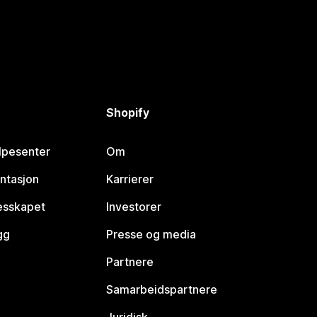
Shopify
lpesenter
Om
ntasjon
Karrierer
lesskapet
Investorer
gg
Presse og media
Partnere
Samarbeidspartnere