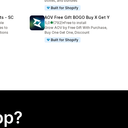
boxes, and bundles
Built for Shopify
ts ‑ SC
AOV Free Gift BOGO Buy X Get Y
av 5 stjerner
ble
5,0
(792)
•
Free to install
Totalt 792 omtaler
es to
Grow AOV by Free Gift With Purchase,
tions
Buy One Get One, Discount
Built for Shopify
app?