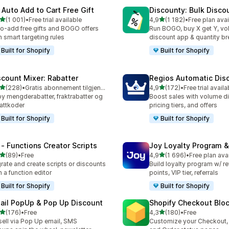
 Auto Add to Cart Free Gift
Discounty: Bulk Disco
av 5 stjerner
av 5 stjerner
(1 001)
•
Free trial available
4,9
(1 182)
•
Free plan avai
alt 1001 omtaler
Totalt 1182 omtaler
o-add free gifts and BOGO offers
Run BOGO, buy X get Y, v
h smart targeting rules
discount app & quantity b
Built for Shopify
Built for Shopify
scount Mixer: Rabatter
Regios Automatic Dis
av 5 stjerner
av 5 stjerner
(228)
•
Gratis abonnement tilgjengelig
4,9
(172)
•
Free trial availa
alt 228 omtaler
Totalt 172 omtaler
by mengderabatter, fraktrabatter og
Boost sales with volume d
attkoder
pricing tiers, and offers
Built for Shopify
Built for Shopify
 ‑ Functions Creator Scripts
Joy Loyalty Program 
av 5 stjerner
av 5 stjerner
(89)
•
Free
4,9
(1 696)
•
Free plan ava
alt 89 omtaler
Totalt 1696 omtaler
rate and create scripts or discounts
Build loyalty program w/ r
h a function editor
points, VIP tier, referrals
Built for Shopify
Built for Shopify
ail PopUp & Pop Up Discount
Shopify Checkout Blo
av 5 stjerner
av 5 stjerner
(176)
•
Free
4,3
(180)
•
Free
alt 176 omtaler
Totalt 180 omtaler
ell via Pop Up email, SMS
Customize your Checkout,