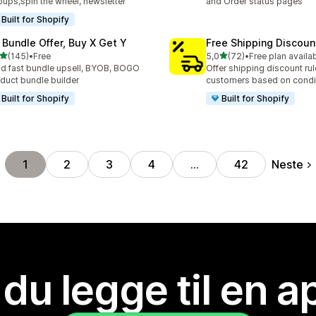
ups,spin the wheel, newsletter
and Order status pages
Built for Shopify
 Bundle Offer, Buy X Get Y
Free Shipping Discoun
av 5 stjerner
av 5 stjerner
(145)
•
Free
5,0
(72)
•
Free plan availa
alt 145 omtaler
Totalt 72 omtaler
ld fast bundle upsell, BYOB, BOGO
Offer shipping discount rul
duct bundle builder
customers based on condi
Built for Shopify
Built for Shopify
Neste
1
2
3
4
…
42
 du legge til en 