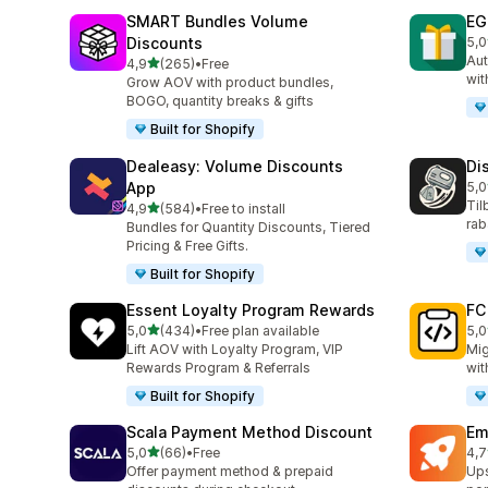
SMART Bundles Volume
EG
Discounts
5,0
Tot
Aut
av 5 stjerner
4,9
(265)
•
Free
Totalt 265 omtaler
wit
Grow AOV with product bundles,
BOGO, quantity breaks & gifts
Built for Shopify
Dealeasy: Volume Discounts
Di
App
5,0
Tot
Til
av 5 stjerner
4,9
(584)
•
Free to install
Totalt 584 omtaler
rab
Bundles for Quantity Discounts, Tiered
Pricing & Free Gifts.
Built for Shopify
Essent Loyalty Program Rewards
FC
av 5 stjerner
5,0
(434)
•
Free plan available
5,0
Totalt 434 omtaler
Tot
Lift AOV with Loyalty Program, VIP
Mig
Rewards Program & Referrals
wit
Built for Shopify
Scala Payment Method Discount
Em
av 5 stjerner
5,0
(66)
•
Free
4,7
Totalt 66 omtaler
Tot
Offer payment method & prepaid
Ups