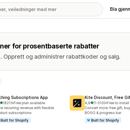
Bla gjen
oner for prosentbaserte rabatter
. Opprett og administrer rabattkoder og salg.
ching Subscriptions App
Kite Discount, Free G
av 5 stjerner
av 5 stjerner
(821)
•
Free plan available
4,9
(1 010)
•
Free to install
alt 821 omtaler
Totalt 1010 omtaler
w recurring revenue with flexible
Convert more: free gift, buy
duct subscriptions
BOGO & progress bar
Built for Shopify
Built for Shopify