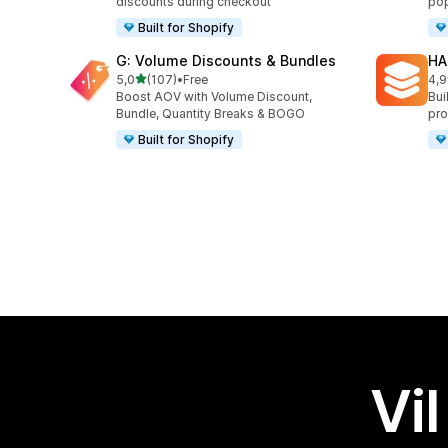
discounts during checkout
pop
Built for Shopify
G: Volume Discounts & Bundles
HA
av 5 stjerner
5,0
(107)
•
Free
4,9
Totalt 107 omtaler
Tot
Boost AOV with Volume Discount,
Bui
Bundle, Quantity Breaks & BOGO
pro
Built for Shopify
Vil