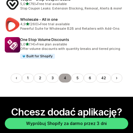
na 5 gwiazdek
5,0
(79)
•
Free trial available
Łączna liczba recenzji: 79
Stop Coupon Leaks: Extension Blocking, Removal, Alerts & more!
Wholesale ‑ All in one
na 5 gwiazdek
4,9
(260)
•
Free trial available
Łączna liczba recenzji: 260
Powerful Suite for Wholesale B2B and Retailers with Add-Ons
One Stop Volume Discounts
na 5 gwiazdek
5,0
(14)
•
Free plan available
Łączna liczba recenzji: 14
Offer volume discounts with quantity breaks and tiered pricing
Built for Shopify
1
2
3
4
5
6
42
Chcesz dodać aplikację?
Wypróbuj Shopify za darmo przez 3 dni