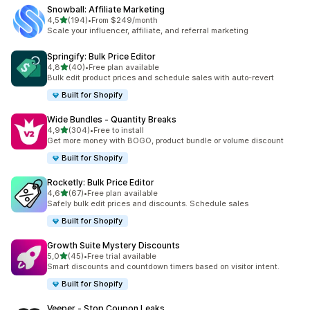
Snowball: Affiliate Marketing
na 5 gwiazdek
4,5
(194)
•
From $249/month
Łączna liczba recenzji: 194
Scale your influencer, affiliate, and referral marketing
Springify: Bulk Price Editor
na 5 gwiazdek
4,8
(40)
•
Free plan available
Łączna liczba recenzji: 40
Bulk edit product prices and schedule sales with auto-revert
Built for Shopify
Wide Bundles ‑ Quantity Breaks
na 5 gwiazdek
4,9
(304)
•
Free to install
Łączna liczba recenzji: 304
Get more money with BOGO, product bundle or volume discount
Built for Shopify
Rocketly: Bulk Price Editor
na 5 gwiazdek
4,6
(67)
•
Free plan available
Łączna liczba recenzji: 67
Safely bulk edit prices and discounts. Schedule sales
Built for Shopify
Growth Suite Mystery Discounts
na 5 gwiazdek
5,0
(45)
•
Free trial available
Łączna liczba recenzji: 45
Smart discounts and countdown timers based on visitor intent.
Built for Shopify
Veeper ‑ Stop Coupon Leaks