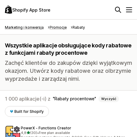
Shopify App Store
Marketing i konwersja
Promocje
Rabaty
Wszystkie aplikacje obsługujące kody rabatowe
z funkcjami rabaty procentowe
Zachęć klientów do zakupów dzięki wyjątkowym
okazjom. Utwórz kody rabatowe oraz olbrzymie
wyprzedaże i zarządzaj nimi.
1 000 aplikacje(-i) z
Rabaty procentowe
Wyczyść
Built for Shopify
PowerX ‑ Functions Creator
na 5 gwiazdek
4,8
(30)
•
Free plan available
Łączna liczba recenzji: 30