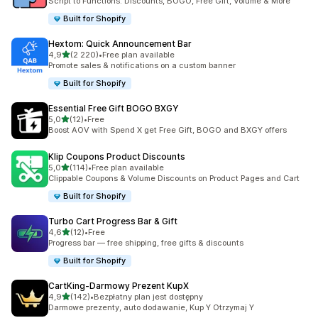
Script to Functions: Discounts, BOGO, Free Gift, Volume & More
Built for Shopify
Hextom: Quick Announcement Bar
na 5 gwiazdek
4,9
(2 220)
•
Free plan available
Łączna liczba recenzji: 2220
Promote sales & notifications on a custom banner
Built for Shopify
Essential Free Gift BOGO BXGY
na 5 gwiazdek
5,0
(12)
•
Free
Łączna liczba recenzji: 12
Boost AOV with Spend X get Free Gift, BOGO and BXGY offers
Klip Coupons Product Discounts
na 5 gwiazdek
5,0
(114)
•
Free plan available
Łączna liczba recenzji: 114
Clippable Coupons & Volume Discounts on Product Pages and Cart
Built for Shopify
Turbo Cart Progress Bar & Gift
na 5 gwiazdek
4,6
(12)
•
Free
Łączna liczba recenzji: 12
Progress bar — free shipping, free gifts & discounts
Built for Shopify
CartKing‑Darmowy Prezent KupX
na 5 gwiazdek
4,9
(142)
•
Bezpłatny plan jest dostępny
Łączna liczba recenzji: 142
Darmowe prezenty, auto dodawanie, Kup Y Otrzymaj Y