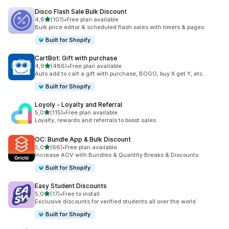
Disco Flash Sale Bulk Discount
na 5 gwiazdek
4,8
(101)
•
Free plan available
Łączna liczba recenzji: 101
Bulk price editor & scheduled flash sales with timers & pages.
Built for Shopify
CartBot: Gift with purchase
na 5 gwiazdek
4,9
(486)
•
Free plan available
Łączna liczba recenzji: 486
Auto add to cart a gift with purchase, BOGO, buy X get Y, etc.
Built for Shopify
Loyoly ‑ Loyalty and Referral
na 5 gwiazdek
5,0
(115)
•
Free plan available
Łączna liczba recenzji: 115
Loyalty, rewards and referrals to boost sales
OC: Bundle App & Bulk Discount
na 5 gwiazdek
5,0
(66)
•
Free plan available
Łączna liczba recenzji: 66
Increase AOV with Bundles & Quantity Breaks & Discounts
Built for Shopify
Easy Student Discounts
na 5 gwiazdek
5,0
(17)
•
Free to install
Łączna liczba recenzji: 17
Exclusive discounts for verified students all over the world
Built for Shopify