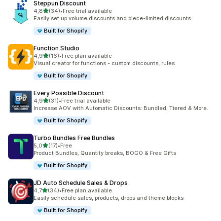
Steppun Discount
na 5 gwiazdek
4,8
(34)
•
Free trial available
Łączna liczba recenzji: 34
Easily set up volume discounts and piece-limited discounts.
Built for Shopify
Function Studio
na 5 gwiazdek
4,9
(16)
•
Free plan available
Łączna liczba recenzji: 16
Visual creator for functions - custom discounts, rules
Built for Shopify
Every Possible Discount
na 5 gwiazdek
4,9
(31)
•
Free trial available
Łączna liczba recenzji: 31
Increase AOV with Automatic Discounts: Bundled, Tiered & More.
Built for Shopify
Turbo Bundles Free Bundles
na 5 gwiazdek
5,0
(17)
•
Free
Łączna liczba recenzji: 17
Product Bundles, Quantity breaks, BOGO & Free Gifts
Built for Shopify
JD Auto Schedule Sales & Drops
na 5 gwiazdek
4,7
(34)
•
Free plan available
Łączna liczba recenzji: 34
Easily schedule sales, products, drops and theme blocks
Built for Shopify