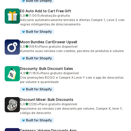
Built for Shopify
EG Auto Add to Cart Free Gift
de 5 estrelas
5,0
(1.001)
•
Avaliação gratuita
1001 avaliações ao todo
Adicione automaticamente brindes e ofertas Compre 1, Leve 2 com
regras inteligentes de direcionamento
Built for Shopify
Moon Bundles CartDrawer Upsell
de 5 estrelas
5,0
(594)
•
Plano gratuito disponível
594 avaliações ao todo
Aumente suas vendas com combos, pacotes de produtos e volume.
Built for Shopify
Discounty: Bulk Discount Sales
de 5 estrelas
4,9
(1.183)
•
Plano gratuito disponível
1183 avaliações ao todo
Crie promoções BOGO e Compre X Leve Y com o app de descontos
por volume e quantidade
Built for Shopify
Discount Mixer: Bulk Discounts
de 5 estrelas
5,0
(228)
•
Plano gratuito disponível
228 avaliações ao todo
Impulsione as vendas com desconto por volume, Compre X, leve Y,
código de desconto
Built for Shopify
Dealeasy: Volume Discounts App