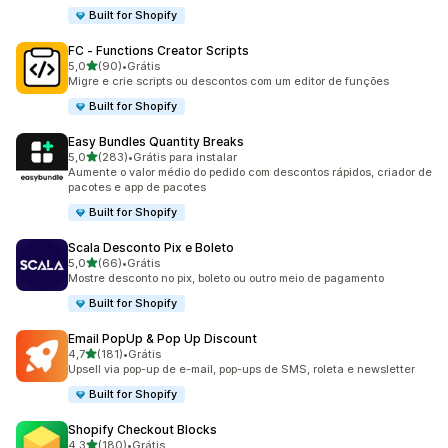
Built for Shopify
FC ‑ Functions Creator Scripts
de 5 estrelas
5,0
(90)
•
Grátis
90 avaliações ao todo
Migre e crie scripts ou descontos com um editor de funções
Built for Shopify
Easy Bundles Quantity Breaks
de 5 estrelas
5,0
(283)
•
Grátis para instalar
283 avaliações ao todo
Aumente o valor médio do pedido com descontos rápidos, criador de
pacotes e app de pacotes
Built for Shopify
Scala Desconto Pix e Boleto
de 5 estrelas
5,0
(66)
•
Grátis
66 avaliações ao todo
Mostre desconto no pix, boleto ou outro meio de pagamento
Built for Shopify
Email PopUp & Pop Up Discount
de 5 estrelas
4,7
(181)
•
Grátis
181 avaliações ao todo
Upsell via pop-up de e-mail, pop-ups de SMS, roleta e newsletter
Built for Shopify
Shopify Checkout Blocks
de 5 estrelas
4,3
(180)
•
Grátis