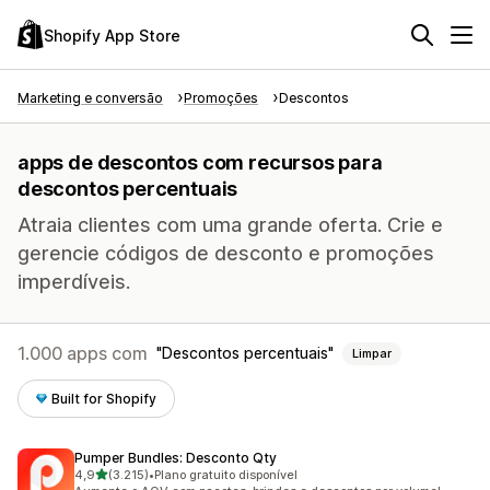
Shopify App Store
Marketing e conversão
Promoções
Descontos
apps de descontos com recursos para
descontos percentuais
Atraia clientes com uma grande oferta. Crie e
gerencie códigos de desconto e promoções
imperdíveis.
1.000 apps com
Descontos percentuais
Limpar
Built for Shopify
Pumper Bundles: Desconto Qty
de 5 estrelas
4,9
(3.215)
•
Plano gratuito disponível
3215 avaliações ao todo