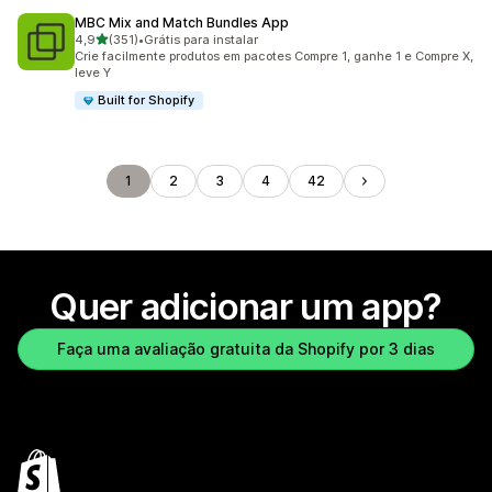
MBC Mix and Match Bundles App
de 5 estrelas
4,9
(351)
•
Grátis para instalar
351 avaliações ao todo
Crie facilmente produtos em pacotes Compre 1, ganhe 1 e Compre X,
leve Y
Built for Shopify
1
2
3
4
42
Quer adicionar um app?
Faça uma avaliação gratuita da Shopify por 3 dias