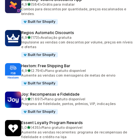
de 5 estrelas
4,9
(584)
•
Grátis para instalar
584 avaliações ao todo
Combos para descontos por quantidade, preços escalonados e
brindes.
Built for Shopify
Regios Automatic Discounts
de 5 estrelas
4,9
(173)
•
Avaliação gratuita
173 avaliações ao todo
Impulsione as vendas com descontos por volume, preços em níveis
e ofertas
Built for Shopify
Hextom: Free Shipping Bar
de 5 estrelas
4,9
(2.794)
•
Plano gratuito disponível
2794 avaliações ao todo
Aumente as vendas com mensagens de metas de envio
Built for Shopify
Joy: Recompensas e Fidelidade
de 5 estrelas
4,9
(1.697)
•
Plano gratuito disponível
1697 avaliações ao todo
Programa de fidelidade, pontos, prêmios, VIP, indicações
Built for Shopify
Essent Loyalty Program Rewards
de 5 estrelas
5,0
(435)
•
Plano gratuito disponível
435 avaliações ao todo
Aumente as vendas recorrentes: programa de recompensas de
fidelidade e crédito na loja