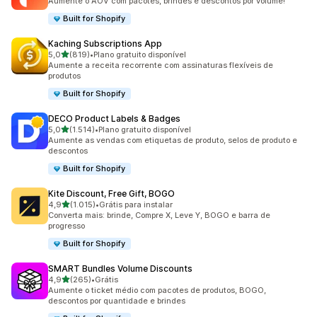
Aumente o AOV com pacotes, brindes e descontos por volume!
Built for Shopify
Kaching Subscriptions App
de 5 estrelas
5,0
(819)
•
Plano gratuito disponível
819 avaliações ao todo
Aumente a receita recorrente com assinaturas flexíveis de
produtos
Built for Shopify
DECO Product Labels & Badges
de 5 estrelas
5,0
(1.514)
•
Plano gratuito disponível
1514 avaliações ao todo
Aumente as vendas com etiquetas de produto, selos de produto e
descontos
Built for Shopify
Kite Discount, Free Gift, BOGO
de 5 estrelas
4,9
(1.015)
•
Grátis para instalar
1015 avaliações ao todo
Converta mais: brinde, Compre X, Leve Y, BOGO e barra de
progresso
Built for Shopify
SMART Bundles Volume Discounts
de 5 estrelas
4,9
(265)
•
Grátis
265 avaliações ao todo
Aumente o ticket médio com pacotes de produtos, BOGO,
descontos por quantidade e brindes