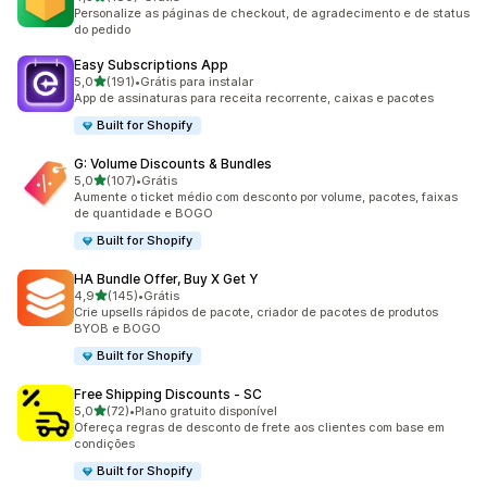
180 avaliações ao todo
Personalize as páginas de checkout, de agradecimento e de status
do pedido
Easy Subscriptions App
de 5 estrelas
5,0
(191)
•
Grátis para instalar
191 avaliações ao todo
App de assinaturas para receita recorrente, caixas e pacotes
Built for Shopify
G: Volume Discounts & Bundles
de 5 estrelas
5,0
(107)
•
Grátis
107 avaliações ao todo
Aumente o ticket médio com desconto por volume, pacotes, faixas
de quantidade e BOGO
Built for Shopify
HA Bundle Offer, Buy X Get Y
de 5 estrelas
4,9
(145)
•
Grátis
145 avaliações ao todo
Crie upsells rápidos de pacote, criador de pacotes de produtos
BYOB e BOGO
Built for Shopify
Free Shipping Discounts ‑ SC
de 5 estrelas
5,0
(72)
•
Plano gratuito disponível
72 avaliações ao todo
Ofereça regras de desconto de frete aos clientes com base em
condições
Built for Shopify