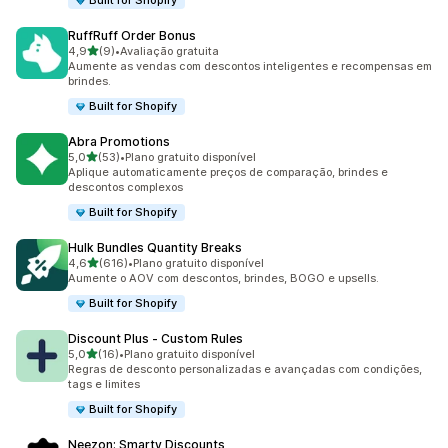
Built for Shopify
RuffRuff Order Bonus
de 5 estrelas
4,9
(9)
•
Avaliação gratuita
9 avaliações ao todo
Aumente as vendas com descontos inteligentes e recompensas em
brindes.
Built for Shopify
Abra Promotions
de 5 estrelas
5,0
(53)
•
Plano gratuito disponível
53 avaliações ao todo
Aplique automaticamente preços de comparação, brindes e
descontos complexos
Built for Shopify
Hulk Bundles Quantity Breaks
de 5 estrelas
4,6
(616)
•
Plano gratuito disponível
616 avaliações ao todo
Aumente o AOV com descontos, brindes, BOGO e upsells.
Built for Shopify
Discount Plus ‑ Custom Rules
de 5 estrelas
5,0
(16)
•
Plano gratuito disponível
16 avaliações ao todo
Regras de desconto personalizadas e avançadas com condições,
tags e limites
Built for Shopify
Neezon: Smarty Discounts