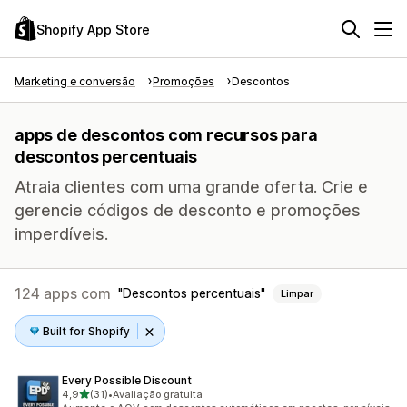
Shopify App Store
Marketing e conversão
Promoções
Descontos
apps de descontos com recursos para
descontos percentuais
Atraia clientes com uma grande oferta. Crie e
gerencie códigos de desconto e promoções
imperdíveis.
124 apps com
Descontos percentuais
Limpar
Built for Shopify
Every Possible Discount
de 5 estrelas
4,9
(31)
•
Avaliação gratuita
31 avaliações ao todo