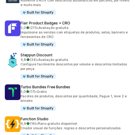
Aumente o AOV com descontos automáticos em pacotes, por níveis
e muito mais.
Built for Shopify
Flair Product Badges + CRO
de 5 estrelas
5,0
(211)
•
Avaliação gratuita
211 avaliações ao todo
Impulsione as vendas com etiquetas de produtos, selos, banners e
ferramentas de CRO
Built for Shopify
Steppun Discount
de 5 estrelas
4,8
(34)
•
Avaliação gratuita
34 avaliações ao todo
Configure facilmente descontos por volume e descontos limitados
por peça.
Built for Shopify
Turbo Bundles Free Bundles
de 5 estrelas
5,0
(17)
•
Grátis
17 avaliações ao todo
Pacotes de produtos, descontos por quantidade, Pague 1, leve 2 e
brindes
Built for Shopify
Function Studio
de 5 estrelas
4,9
(16)
•
Plano gratuito disponível
16 avaliações ao todo
Criador visual de funções: regras e descontos personalizados