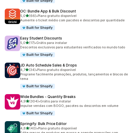
Built for Shopify
OC: Bundle App & Bulk Discount
de 5 estrelas
5,0
(66)
•
Plano gratuito disponível
66 avaliações ao todo
Aumente o ticket médio com pacotes e descontos por quantidade
Built for Shopify
Easy Student Discounts
de 5 estrelas
5,0
(17)
•
Grátis para instalar
17 avaliações ao todo
Descontos exclusivos para estudantes verificados no mundo todo
Built for Shopify
JD Auto Schedule Sales & Drops
de 5 estrelas
4,7
(34)
•
Plano gratuito disponível
34 avaliações ao todo
Programe facilmente promoções, produtos, lançamentos e blocos de
tema
Built for Shopify
Wide Bundles ‑ Quantity Breaks
de 5 estrelas
4,9
(304)
•
Grátis para instalar
304 avaliações ao todo
Impulse vendas com BOGO, pacotes ou descontos em volume
Built for Shopify
Springify: Bulk Price Editor
de 5 estrelas
4,8
(40)
•
Plano gratuito disponível
40 avaliações ao todo
Edite preços de produtos em massa e agende promoções com