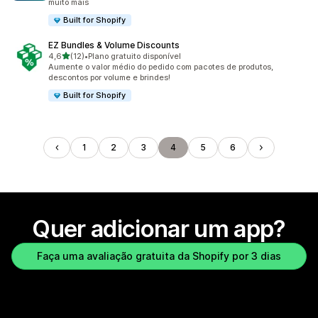
muito mais
Built for Shopify
EZ Bundles & Volume Discounts
de 5 estrelas
4,6
(12)
•
Plano gratuito disponível
12 avaliações ao todo
Aumente o valor médio do pedido com pacotes de produtos,
descontos por volume e brindes!
Built for Shopify
1
2
3
4
5
6
Quer adicionar um app?
Faça uma avaliação gratuita da Shopify por 3 dias