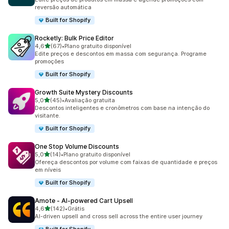
reversão automática
Built for Shopify
Rocketly: Bulk Price Editor
de 5 estrelas
4,6
(67)
•
Plano gratuito disponível
67 avaliações ao todo
Edite preços e descontos em massa com segurança. Programe
promoções
Built for Shopify
Growth Suite Mystery Discounts
de 5 estrelas
5,0
(45)
•
Avaliação gratuita
45 avaliações ao todo
Descontos inteligentes e cronômetros com base na intenção do
visitante.
Built for Shopify
One Stop Volume Discounts
de 5 estrelas
5,0
(14)
•
Plano gratuito disponível
14 avaliações ao todo
Ofereça descontos por volume com faixas de quantidade e preços
em níveis
Built for Shopify
Amote ‑ AI‑powered Cart Upsell
de 5 estrelas
4,6
(142)
•
Grátis
142 avaliações ao todo
AI-driven upsell and cross sell across the entire user journey