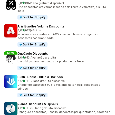
de 5 estrelas
5,0
(3)
•
Plano gratuito disponível
3 avaliações ao todo
Crie descontos em várias moedas com limite e valor fixo, e muito
mais
Built for Shopify
Aris Bundles Volume Discounts
de 5 estrelas
5,0
(62)
•
Grátis
62 avaliações ao todo
Impulsione as vendas e o AOV com pacotes estratégicos e
descontos por quantidade
Built for Shopify
OneCode Discounts
de 5 estrelas
5,0
(4)
•
Avaliação gratuita
4 avaliações ao todo
Um código para descontos de produto e de frete
Built for Shopify
Push Bundle ‑ Build a Box App
de 5 estrelas
4,9
(13)
•
Plano gratuito disponível
13 avaliações ao todo
Criador de pacotes BYOB e mix and match com descontos e
brindes
Built for Shopify
Planet Discounts & Upsells
de 5 estrelas
4,8
(152)
•
Plano gratuito disponível
152 avaliações ao todo
Configure descontos, upsells, descontos por quantidade, pacotes e