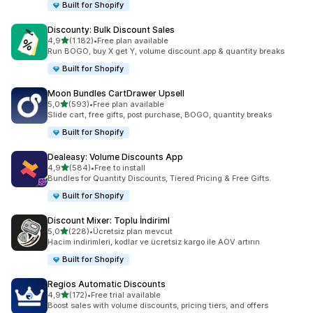
Built for Shopify
Discounty: Bulk Discount Sales
5 yıldız üzerinden
4,9
(1.182)
•
Free plan available
toplam 1182 değerlendirme
Run BOGO, buy X get Y, volume discount app & quantity breaks
Built for Shopify
Moon Bundles CartDrawer Upsell
5 yıldız üzerinden
5,0
(593)
•
Free plan available
toplam 593 değerlendirme
Slide cart, free gifts, post purchase, BOGO, quantity breaks
Built for Shopify
Dealeasy: Volume Discounts App
5 yıldız üzerinden
4,9
(584)
•
Free to install
toplam 584 değerlendirme
Bundles for Quantity Discounts, Tiered Pricing & Free Gifts.
Built for Shopify
Discount Mixer: Toplu İndiriml
5 yıldız üzerinden
5,0
(228)
•
Ücretsiz plan mevcut
toplam 228 değerlendirme
Hacim indirimleri, kodlar ve ücretsiz kargo ile AOV artırın
Built for Shopify
Regios Automatic Discounts
5 yıldız üzerinden
4,9
(172)
•
Free trial available
toplam 172 değerlendirme
Boost sales with volume discounts, pricing tiers, and offers