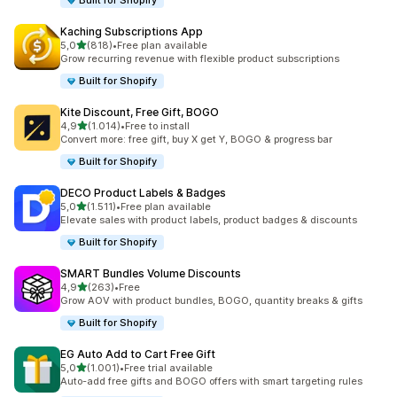
Built for Shopify
Kaching Subscriptions App
5 yıldız üzerinden
5,0
(818)
•
Free plan available
toplam 818 değerlendirme
Grow recurring revenue with flexible product subscriptions
Built for Shopify
Kite Discount, Free Gift, BOGO
5 yıldız üzerinden
4,9
(1.014)
•
Free to install
toplam 1014 değerlendirme
Convert more: free gift, buy X get Y, BOGO & progress bar
Built for Shopify
DECO Product Labels & Badges
5 yıldız üzerinden
5,0
(1.511)
•
Free plan available
toplam 1511 değerlendirme
Elevate sales with product labels, product badges & discounts
Built for Shopify
SMART Bundles Volume Discounts
5 yıldız üzerinden
4,9
(263)
•
Free
toplam 263 değerlendirme
Grow AOV with product bundles, BOGO, quantity breaks & gifts
Built for Shopify
EG Auto Add to Cart Free Gift
5 yıldız üzerinden
5,0
(1.001)
•
Free trial available
toplam 1001 değerlendirme
Auto-add free gifts and BOGO offers with smart targeting rules