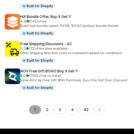
Built for Shopify
HA Bundle Offer, Buy X Get Y
5 yıldız üzerinden
4,9
(145)
•
Free
toplam 145 değerlendirme
Build fast bundle upsell, BYOB, BOGO product bundle builder
Built for Shopify
Free Shipping Discounts ‑ SC
5 yıldız üzerinden
5,0
(72)
•
Free plan available
toplam 72 değerlendirme
Offer shipping discount rules to customers based on conditions
Built for Shopify
AOV Free Gift BOGO Buy X Get Y
5 yıldız üzerinden
5,0
(792)
•
Free to install
toplam 792 değerlendirme
Grow AOV by Free Gift With Purchase, Buy One Get One, Discount
Built for Shopify
1
2
3
4
42