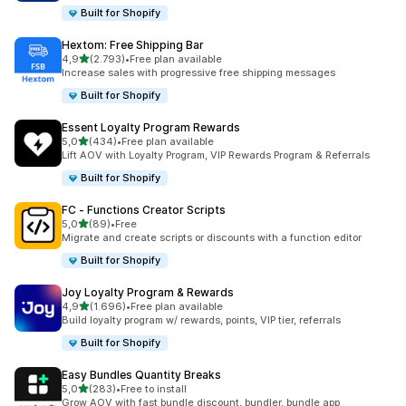
Built for Shopify
Hextom: Free Shipping Bar
5 yıldız üzerinden
4,9
(2.793)
•
Free plan available
toplam 2793 değerlendirme
Increase sales with progressive free shipping messages
Built for Shopify
Essent Loyalty Program Rewards
5 yıldız üzerinden
5,0
(434)
•
Free plan available
toplam 434 değerlendirme
Lift AOV with Loyalty Program, VIP Rewards Program & Referrals
Built for Shopify
FC ‑ Functions Creator Scripts
5 yıldız üzerinden
5,0
(89)
•
Free
toplam 89 değerlendirme
Migrate and create scripts or discounts with a function editor
Built for Shopify
Joy Loyalty Program & Rewards
5 yıldız üzerinden
4,9
(1.696)
•
Free plan available
toplam 1696 değerlendirme
Build loyalty program w/ rewards, points, VIP tier, referrals
Built for Shopify
Easy Bundles Quantity Breaks
5 yıldız üzerinden
5,0
(283)
•
Free to install
toplam 283 değerlendirme
Grow AOV with fast bundle discount, bundler, bundle app