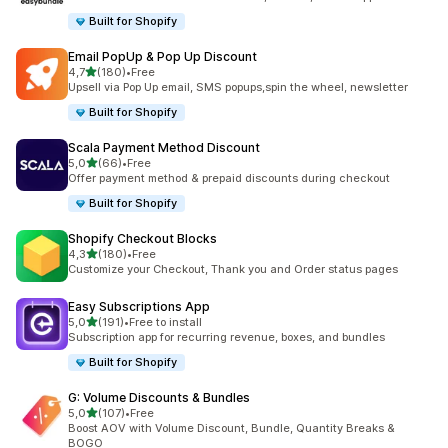
Built for Shopify
Email PopUp & Pop Up Discount
5 yıldız üzerinden
4,7
(180)
•
Free
toplam 180 değerlendirme
Upsell via Pop Up email, SMS popups,spin the wheel, newsletter
Built for Shopify
Scala Payment Method Discount
5 yıldız üzerinden
5,0
(66)
•
Free
toplam 66 değerlendirme
Offer payment method & prepaid discounts during checkout
Built for Shopify
Shopify Checkout Blocks
5 yıldız üzerinden
4,3
(180)
•
Free
toplam 180 değerlendirme
Customize your Checkout, Thank you and Order status pages
Easy Subscriptions App
5 yıldız üzerinden
5,0
(191)
•
Free to install
toplam 191 değerlendirme
Subscription app for recurring revenue, boxes, and bundles
Built for Shopify
G: Volume Discounts & Bundles
5 yıldız üzerinden
5,0
(107)
•
Free
toplam 107 değerlendirme
Boost AOV with Volume Discount, Bundle, Quantity Breaks &
BOGO