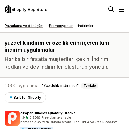
Shopify App Store
Pazarlama ve dönüşüm
Promosyonlar
İndirimler
yüzdelik indirimler özelliklerini içeren tüm
i̇ndirim uygulamaları
Harika bir fırsatla müşterileri çekin. İndirim
kodları ve dev indirimler oluşturup yönetin.
1.000 uygulama:
Yüzdelik indirimler
Temizle
Built for Shopify
Pumper Bundles Quantity Breaks
5 yıldız üzerinden
4,9
(3.208)
•
Free plan available
toplam 3208 değerlendirme
Increase AOV with Bundle offers, Free Gift & Volume Discount!