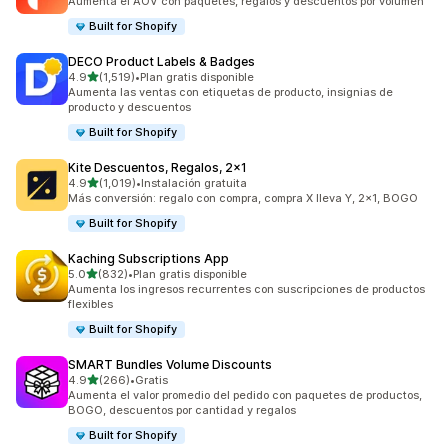
Aumenta el AOV con paquetes, regalos y descuentos por volumen
Built for Shopify
DECO Product Labels & Badges
de 5 estrellas
4.9
(1,519)
•
Plan gratis disponible
1519 reseñas en total
Aumenta las ventas con etiquetas de producto, insignias de
producto y descuentos
Built for Shopify
Kite Descuentos, Regalos, 2x1
de 5 estrellas
4.9
(1,019)
•
Instalación gratuita
1019 reseñas en total
Más conversión: regalo con compra, compra X lleva Y, 2x1, BOGO
Built for Shopify
Kaching Subscriptions App
de 5 estrellas
5.0
(832)
•
Plan gratis disponible
832 reseñas en total
Aumenta los ingresos recurrentes con suscripciones de productos
flexibles
Built for Shopify
SMART Bundles Volume Discounts
de 5 estrellas
4.9
(266)
•
Gratis
266 reseñas en total
Aumenta el valor promedio del pedido con paquetes de productos,
BOGO, descuentos por cantidad y regalos
Built for Shopify