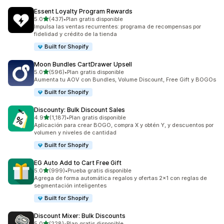
Essent Loyalty Program Rewards
de 5 estrellas
5.0
(437)
•
Plan gratis disponible
437 reseñas en total
Impulsa las ventas recurrentes: programa de recompensas por
fidelidad y crédito de la tienda
Built for Shopify
Moon Bundles CartDrawer Upsell
de 5 estrellas
5.0
(596)
•
Plan gratis disponible
596 reseñas en total
Aumenta tu AOV con Bundles, Volume Discount, Free Gift y BOGOs
Built for Shopify
Discounty: Bulk Discount Sales
de 5 estrellas
4.9
(1,187)
•
Plan gratis disponible
1187 reseñas en total
Aplicación para crear BOGO, compra X y obtén Y, y descuentos por
volumen y niveles de cantidad
Built for Shopify
EG Auto Add to Cart Free Gift
de 5 estrellas
5.0
(999)
•
Prueba gratis disponible
999 reseñas en total
Agrega de forma automática regalos y ofertas 2x1 con reglas de
segmentación inteligentes
Built for Shopify
Discount Mixer: Bulk Discounts
de 5 estrellas
5.0
(228)
•
Plan gratis disponible