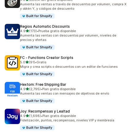
228 reseñas en total
Aumenta las ventas a través de descuentos por volumen, compra X
y obtén Y, y códigos de descuento
Built for Shopify
Regios Automatic Discounts
de 5 estrellas
4.9
(173)
•
Prueba gratis disponible
173 reseñas en total
Aumenta las ventas con descuentos por volumen, niveles de
precios y ofertas
Built for Shopify
FC ‑ Functions Creator Scripts
de 5 estrellas
5.0
(91)
•
Gratis
91 reseñas en total
Migra y crea scripts o descuentos con un editor de funciones
Built for Shopify
Hextom: Free Shipping Bar
de 5 estrellas
4.9
(2,795)
•
Plan gratis disponible
2795 reseñas en total
Aumenta las ventas con mensajes de objetivos de envío
Built for Shopify
Joy: Recompensas y Lealtad
de 5 estrellas
4.9
(1,698)
•
Plan gratis disponible
1698 reseñas en total
Fidelización, puntos, recompensas, niveles VIP y membresía
Built for Shopify