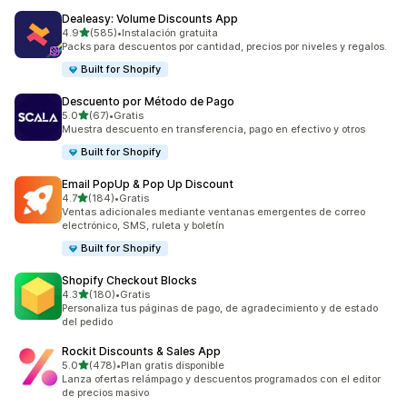
Dealeasy: Volume Discounts App
de 5 estrellas
4.9
(585)
•
Instalación gratuita
585 reseñas en total
Packs para descuentos por cantidad, precios por niveles y regalos.
Built for Shopify
Descuento por Método de Pago
de 5 estrellas
5.0
(67)
•
Gratis
67 reseñas en total
Muestra descuento en transferencia, pago en efectivo y otros
Built for Shopify
Email PopUp & Pop Up Discount
de 5 estrellas
4.7
(184)
•
Gratis
184 reseñas en total
Ventas adicionales mediante ventanas emergentes de correo
electrónico, SMS, ruleta y boletín
Built for Shopify
Shopify Checkout Blocks
de 5 estrellas
4.3
(180)
•
Gratis
180 reseñas en total
Personaliza tus páginas de pago, de agradecimiento y de estado
del pedido
Rockit Discounts & Sales App
de 5 estrellas
5.0
(478)
•
Plan gratis disponible
478 reseñas en total
Lanza ofertas relámpago y descuentos programados con el editor
de precios masivo