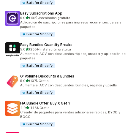
Built for Shopify
Easy Subscriptions App
de 5 estrellas
5.0
(192)
•
Instalación gratuita
192 reseñas en total
Aplicación de suscripciones para ingresos recurrentes, cajas y
paquetes
Built for Shopify
Easy Bundles Quantity Breaks
de 5 estrellas
5.0
(285)
•
Instalación gratuita
285 reseñas en total
Aumenta el AOV con descuentos rápidos, creador y aplicación de
paquetes
Built for Shopify
G: Volume Discounts & Bundles
de 5 estrellas
5.0
(107)
•
Gratis
107 reseñas en total
Aumenta el AOV con descuentos, bundles, regalos y upsells
Built for Shopify
HA Bundle Offer, Buy X Get Y
de 5 estrellas
4.9
(146)
•
Gratis
146 reseñas en total
Creador de paquetes para ventas adicionales rápidas, BYOB y
BOGO
Built for Shopify