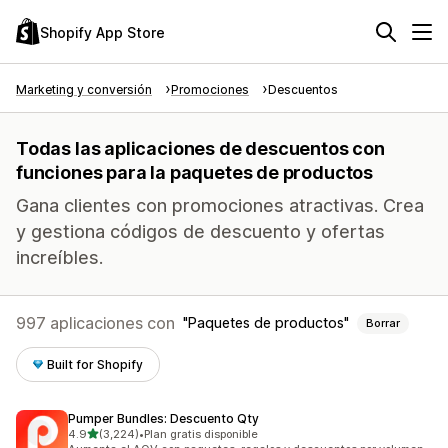
Shopify App Store
Marketing y conversión
Promociones
Descuentos
Todas las aplicaciones de descuentos con
funciones para la paquetes de productos
Gana clientes con promociones atractivas. Crea
y gestiona códigos de descuento y ofertas
increíbles.
997 aplicaciones con
Paquetes de productos
Borrar
Built for Shopify
Pumper Bundles: Descuento Qty
de 5 estrellas
4.9
(3,224)
•
Plan gratis disponible
3224 reseñas en total