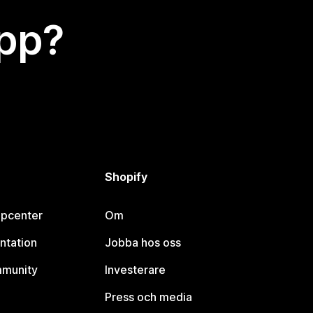
app?
Shopify
lpcenter
Om
ntation
Jobba hos oss
mmunity
Investerare
Press och media