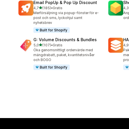
Email PopUp & Pop Up Discount
Sh
av 5 stjärnor
4,7
(185)
•
Gratis
4,3
185 recensioner totalt
180
Merförsäljning via popup-fönster för e-
Anp
post och sms, lyckohjul samt
ord
nyhetsbrev
Built for Shopify
G: Volume Discounts & Bundles
HA
av 5 stjärnor
5,0
(107)
•
Gratis
4,9
107 recensioner totalt
145
Öka genomsnittligt ordervärde med
Pak
mängdrabatt, paket, kvantitetsnivåer
mer
och BOGO
pro
Built for Shopify