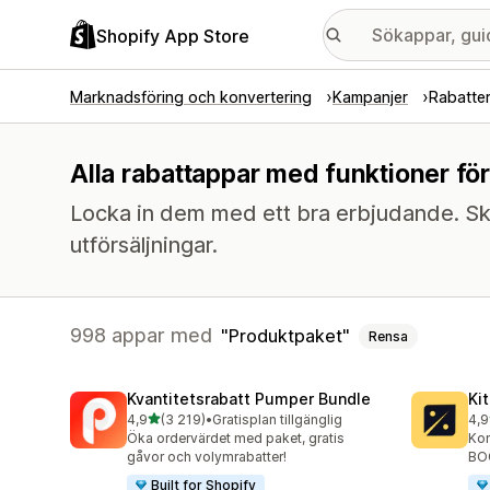
Shopify App Store
Marknadsföring och konvertering
Kampanjer
Rabatte
Alla rabattappar med funktioner fö
Locka in dem med ett bra erbjudande. Sk
utförsäljningar.
998 appar med
Produktpaket
Rensa
Kvantitetsrabatt Pumper Bundle
Ki
av 5 stjärnor
4,9
(3 219)
•
Gratisplan tillgänglig
4,9
3219 recensioner totalt
101
Öka ordervärdet med paket, gratis
Kon
gåvor och volymrabatter!
BOG
Built for Shopify