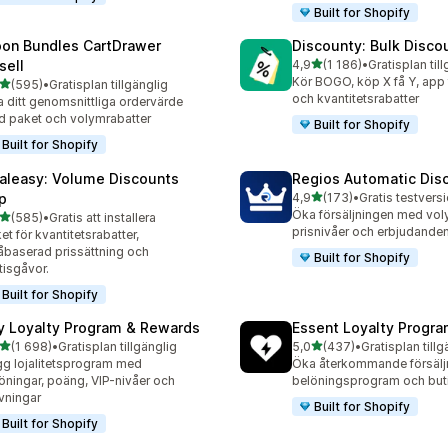
Built for Shopify
on Bundles CartDrawer
Discounty: Bulk Disco
av 5 stjärnor
sell
4,9
(1 186)
•
Gratisplan til
1186 recensioner totalt
Kör BOGO, köp X få Y, app
av 5 stjärnor
(595)
•
Gratisplan tillgänglig
 recensioner totalt
och kvantitetsrabatter
 ditt genomsnittliga ordervärde
 paket och volymrabatter
Built for Shopify
Built for Shopify
aleasy: Volume Discounts
Regios Automatic Dis
av 5 stjärnor
p
4,9
(173)
•
173 recensioner totalt
Öka försäljningen med vol
av 5 stjärnor
(585)
•
Gratis att installera
 recensioner totalt
prisnivåer och erbjudande
et för kvantitetsrabatter,
åbaserad prissättning och
Built for Shopify
tisgåvor.
Built for Shopify
y Loyalty Program & Rewards
Essent Loyalty Progr
av 5 stjärnor
av 5 stjärnor
(1 698)
•
Gratisplan tillgänglig
5,0
(437)
•
Gratisplan tillg
8 recensioner totalt
437 recensioner totalt
g lojalitetsprogram med
Öka återkommande försälj
öningar, poäng, VIP-nivåer och
belöningsprogram och buti
vningar
Built for Shopify
Built for Shopify