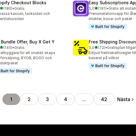
opify Checkout Blocks
Easy Subscriptions Ap
av 5 stjärnor
av 5 stjärnor
(180)
•
Gratis
5,0
(191)
•
Gratis att instal
 recensioner totalt
191 recensioner totalt
assa kassan, tacksidan och
Prenumerationsapp för å
erstatussidan
intäkter, boxar och paket
Built for Shopify
 Bundle Offer, Buy X Get Y
Free Shipping Discoun
av 5 stjärnor
av 5 stjärnor
(145)
•
Gratis
5,0
(72)
•
Gratisplan tillgä
 recensioner totalt
72 recensioner totalt
etbyggare för att snabbt skapa
Erbjud fraktrabattsregler til
försäljning, BYOB, BOGO och
baserat på villkor
duktpaket
Built for Shopify
Built for Shopify
Nästa
1
2
3
4
…
42