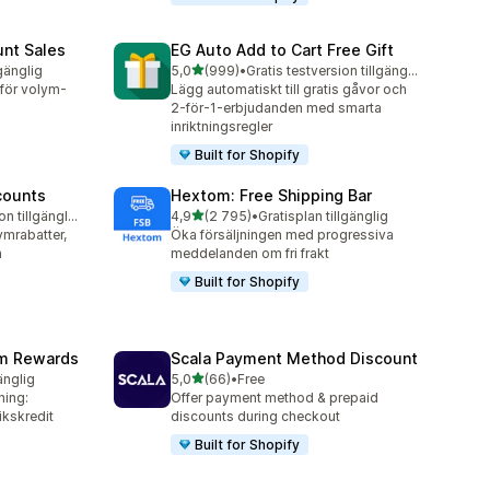
unt Sales
EG Auto Add to Cart Free Gift
av 5 stjärnor
lgänglig
5,0
(999)
•
Gratis testversion tillgänglig
999 recensioner totalt
 för volym-
Lägg automatiskt till gratis gåvor och
2-för-1-erbjudanden med smarta
inriktningsregler
Built for Shopify
counts
Hextom: Free Shipping Bar
av 5 stjärnor
Gratis testversion tillgänglig
4,9
(2 795)
•
Gratisplan tillgänglig
2795 recensioner totalt
ymrabatter,
Öka försäljningen med progressiva
n
meddelanden om fri frakt
Built for Shopify
am Rewards
Scala Payment Method Discount
av 5 stjärnor
änglig
5,0
(66)
•
Free
66 recensioner totalt
ning:
Offer payment method & prepaid
kskredit
discounts during checkout
Built for Shopify