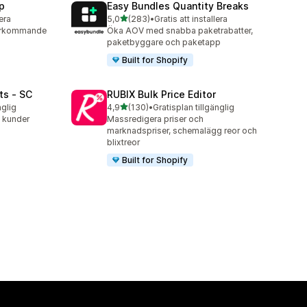
p
Easy Bundles Quantity Breaks
av 5 stjärnor
lera
5,0
(283)
•
Gratis att installera
283 recensioner totalt
terkommande
Öka AOV med snabba paketrabatter,
paketbyggare och paketapp
Built for Shopify
ts ‑ SC
RUBIX Bulk Price Editor
av 5 stjärnor
nglig
4,9
(130)
•
Gratisplan tillgänglig
130 recensioner totalt
l kunder
Massredigera priser och
marknadspriser, schemalägg reor och
blixtreor
Built for Shopify