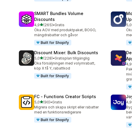
SMART Bundles Volume
Mo
Discounts
Up
av 5 stjärnor
4,9
(265)
•
Gratis
5,0
265 recensioner totalt
595
Öka AOV med produktpaket, BOGO,
Öka
mängdrabatter och gåvor
med
Built for Shopify
Discount Mixer: Bulk Discounts
De
av 5 stjärnor
5,0
(228)
•
Gratisplan tillgänglig
Ap
228 recensioner totalt
Öka försäljningen med volymrabatt,
4,9
585
köp X få Y, rabattkod
Pak
niv
Built for Shopify
gra
FC ‑ Functions Creator Scripts
Jo
av 5 stjärnor
5,0
(90)
•
Gratis
4,9
90 recensioner totalt
169
Migrera och skapa skript eller rabatter
Byg
med en funktionsredigerare
bel
vär
Built for Shopify