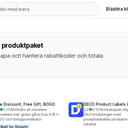
Bläddra b
r
r produktpaket
apa och hantera rabattkoder och totala
te Discount, Free Gift, BOGO
DECO Product Labels 
av 5 stjärnor
av 5 stjärnor
(1 018)
•
Gratis att installera
5,0
(1 516)
•
Gratisplan til
8 recensioner totalt
1516 recensioner totalt
vertera mer: gratis gåva, köp X få Y,
Öka försäljningen med
O och förloppsindikator
produktetiketter, produkt
rabatter
Built for Shopify