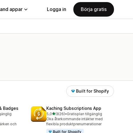
land appar
Logga in
Börja gratis
Built for Shopify
& Badges
Kaching Subscriptions App
av 5 stjärnor
lgänglig
5,0
(826)
•
Gratisplan tillgänglig
826 recensioner totalt
Öka återkommande intäkter med
märken och
flexibla produktprenumerationer
Built for Shopify