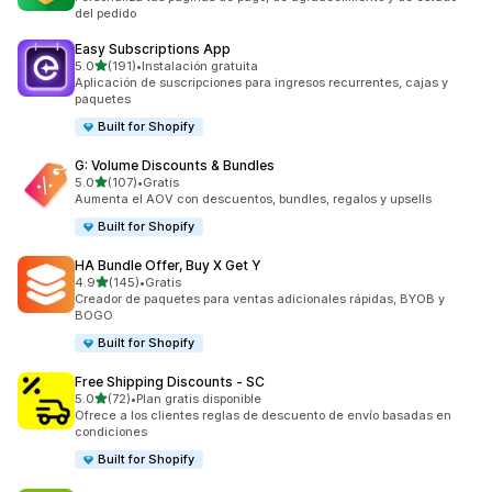
del pedido
Easy Subscriptions App
de 5 estrellas
5.0
(191)
•
Instalación gratuita
191 reseñas en total
Aplicación de suscripciones para ingresos recurrentes, cajas y
paquetes
Built for Shopify
G: Volume Discounts & Bundles
de 5 estrellas
5.0
(107)
•
Gratis
107 reseñas en total
Aumenta el AOV con descuentos, bundles, regalos y upsells
Built for Shopify
HA Bundle Offer, Buy X Get Y
de 5 estrellas
4.9
(145)
•
Gratis
145 reseñas en total
Creador de paquetes para ventas adicionales rápidas, BYOB y
BOGO
Built for Shopify
Free Shipping Discounts ‑ SC
de 5 estrellas
5.0
(72)
•
Plan gratis disponible
72 reseñas en total
Ofrece a los clientes reglas de descuento de envío basadas en
condiciones
Built for Shopify