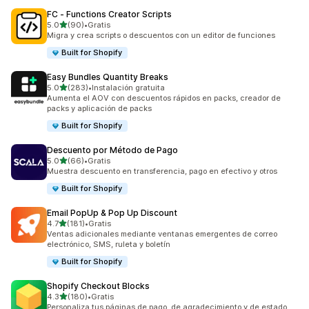
FC ‑ Functions Creator Scripts
de 5 estrellas
5.0
(90)
•
Gratis
90 reseñas en total
Migra y crea scripts o descuentos con un editor de funciones
Built for Shopify
Easy Bundles Quantity Breaks
de 5 estrellas
5.0
(283)
•
Instalación gratuita
283 reseñas en total
Aumenta el AOV con descuentos rápidos en packs, creador de
packs y aplicación de packs
Built for Shopify
Descuento por Método de Pago
de 5 estrellas
5.0
(66)
•
Gratis
66 reseñas en total
Muestra descuento en transferencia, pago en efectivo y otros
Built for Shopify
Email PopUp & Pop Up Discount
de 5 estrellas
4.7
(181)
•
Gratis
181 reseñas en total
Ventas adicionales mediante ventanas emergentes de correo
electrónico, SMS, ruleta y boletín
Built for Shopify
Shopify Checkout Blocks
de 5 estrellas
4.3
(180)
•
Gratis
180 reseñas en total
Personaliza tus páginas de pago, de agradecimiento y de estado