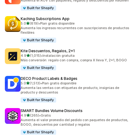
Aumenta el AOV con paquetes, regalos y descuentos por volumen
Built for Shopify
Kaching Subscriptions App
de 5 estrellas
5.0
(819)
•
Plan gratis disponible
819 reseñas en total
Aumenta los ingresos recurrentes con suscripciones de productos
flexibles
Built for Shopify
Kite Descuentos, Regalos, 2x1
de 5 estrellas
4.9
(1,015)
•
Instalación gratuita
1015 reseñas en total
Más conversión: regalo con compra, compra X lleva Y, 2x1, BOGO
Built for Shopify
DECO Product Labels & Badges
de 5 estrellas
5.0
(1,513)
•
Plan gratis disponible
1513 reseñas en total
Aumenta las ventas con etiquetas de producto, insignias de
producto y descuentos
Built for Shopify
SMART Bundles Volume Discounts
de 5 estrellas
4.9
(265)
•
Gratis
265 reseñas en total
Aumenta el valor promedio del pedido con paquetes de productos,
BOGO, descuentos por cantidad y regalos
Built for Shopify