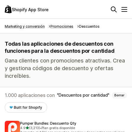
Shopify App Store
Marketing y conversión
Promociones
Descuentos
Todas las aplicaciones de descuentos con
funciones para la descuentos por cantidad
Gana clientes con promociones atractivas. Crea
y gestiona códigos de descuento y ofertas
increíbles.
1.000 aplicaciones con
Descuentos por cantidad
Borrar
Built for Shopify
Pumper Bundles: Descuento Qty
de 5 estrellas
4.9
(3,213)
•
Plan gratis disponible
3213 reseñas en total