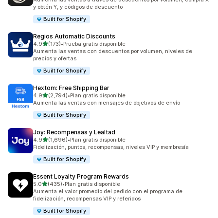
y obtén Y, y códigos de descuento
Built for Shopify
Regios Automatic Discounts
de 5 estrellas
4.9
(173)
•
Prueba gratis disponible
173 reseñas en total
Aumenta las ventas con descuentos por volumen, niveles de
precios y ofertas
Built for Shopify
Hextom: Free Shipping Bar
de 5 estrellas
4.9
(2,794)
•
Plan gratis disponible
2794 reseñas en total
Aumenta las ventas con mensajes de objetivos de envío
Built for Shopify
Joy: Recompensas y Lealtad
de 5 estrellas
4.9
(1,696)
•
Plan gratis disponible
1696 reseñas en total
Fidelización, puntos, recompensas, niveles VIP y membresía
Built for Shopify
Essent Loyalty Program Rewards
de 5 estrellas
5.0
(435)
•
Plan gratis disponible
435 reseñas en total
Aumenta el valor promedio del pedido con el programa de
fidelización, recompensas VIP y referidos
Built for Shopify