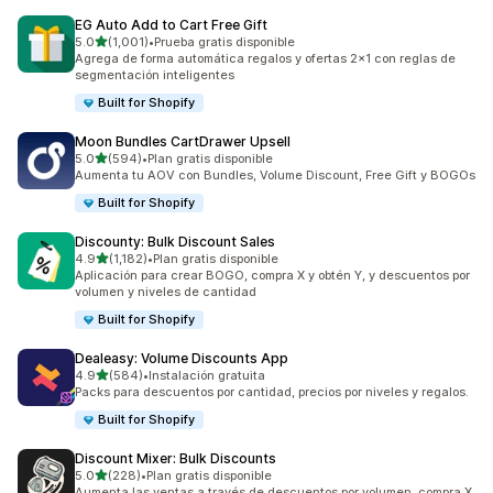
EG Auto Add to Cart Free Gift
de 5 estrellas
5.0
(1,001)
•
Prueba gratis disponible
1001 reseñas en total
Agrega de forma automática regalos y ofertas 2x1 con reglas de
segmentación inteligentes
Built for Shopify
Moon Bundles CartDrawer Upsell
de 5 estrellas
5.0
(594)
•
Plan gratis disponible
594 reseñas en total
Aumenta tu AOV con Bundles, Volume Discount, Free Gift y BOGOs
Built for Shopify
Discounty: Bulk Discount Sales
de 5 estrellas
4.9
(1,182)
•
Plan gratis disponible
1182 reseñas en total
Aplicación para crear BOGO, compra X y obtén Y, y descuentos por
volumen y niveles de cantidad
Built for Shopify
Dealeasy: Volume Discounts App
de 5 estrellas
4.9
(584)
•
Instalación gratuita
584 reseñas en total
Packs para descuentos por cantidad, precios por niveles y regalos.
Built for Shopify
Discount Mixer: Bulk Discounts
de 5 estrellas
5.0
(228)
•
Plan gratis disponible
228 reseñas en total
Aumenta las ventas a través de descuentos por volumen, compra X