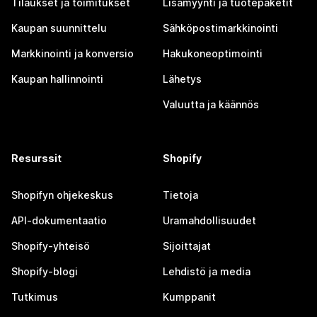
Tilaukset ja toimitukset
Lisämyynti ja tuotepaketit
Kaupan suunnittelu
Sähköpostimarkkinointi
Markkinointi ja konversio
Hakukoneoptimointi
Kaupan hallinnointi
Lähetys
Valuutta ja käännös
Resurssit
Shopify
Shopifyn ohjekeskus
Tietoja
API-dokumentaatio
Uramahdollisuudet
Shopify-yhteisö
Sijoittajat
Shopify-blogi
Lehdistö ja media
Tutkimus
Kumppanit