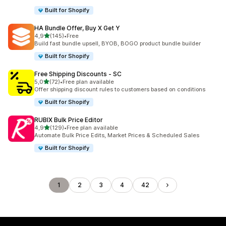
Built for Shopify
HA Bundle Offer, Buy X Get Y
/ 5 tähteä
4,9
(145)
•
Free
145 arvostelua yhteensä
Build fast bundle upsell, BYOB, BOGO product bundle builder
Built for Shopify
Free Shipping Discounts ‑ SC
/ 5 tähteä
5,0
(72)
•
Free plan available
72 arvostelua yhteensä
Offer shipping discount rules to customers based on conditions
Built for Shopify
RUBIX Bulk Price Editor
/ 5 tähteä
4,9
(129)
•
Free plan available
129 arvostelua yhteensä
Automate Bulk Price Edits, Market Prices & Scheduled Sales
Built for Shopify
1
2
3
4
42