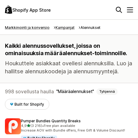
Shopify App Store
Markkinointi ja konversio
Kampanjat
Alennukset
Kaikki alennussovellukset, joissa on
ominaisuuksia määräalennukset-toiminnoille.
Houkuttele asiakkaat ovellesi alennuksilla. Luo ja
hallitse alennuskoodeja ja alennusmyyntejä.
998 sovellusta haulla
Määräalennukset
Tyhjennä
Built for Shopify
Pumper Bundles Quantity Breaks
/ 5 tähteä
4,9
(3 216)
•
Free plan available
3216 arvostelua yhteensä
Increase AOV with Bundle offers, Free Gift & Volume Discount!