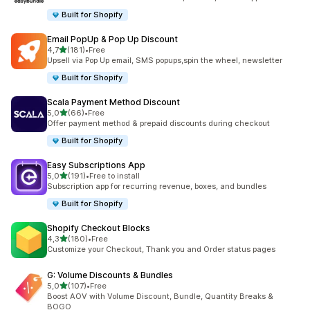
Built for Shopify
Email PopUp & Pop Up Discount
/ 5 tähteä
4,7
(181)
•
Free
181 arvostelua yhteensä
Upsell via Pop Up email, SMS popups,spin the wheel, newsletter
Built for Shopify
Scala Payment Method Discount
/ 5 tähteä
5,0
(66)
•
Free
66 arvostelua yhteensä
Offer payment method & prepaid discounts during checkout
Built for Shopify
Easy Subscriptions App
/ 5 tähteä
5,0
(191)
•
Free to install
191 arvostelua yhteensä
Subscription app for recurring revenue, boxes, and bundles
Built for Shopify
Shopify Checkout Blocks
/ 5 tähteä
4,3
(180)
•
Free
180 arvostelua yhteensä
Customize your Checkout, Thank you and Order status pages
G: Volume Discounts & Bundles
/ 5 tähteä
5,0
(107)
•
Free
107 arvostelua yhteensä
Boost AOV with Volume Discount, Bundle, Quantity Breaks &
BOGO