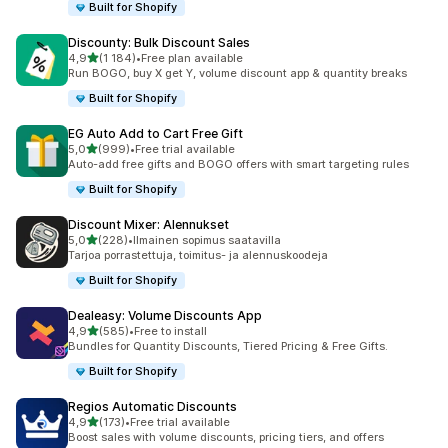
Built for Shopify
Discounty: Bulk Discount Sales
/ 5 tähteä
4,9
(1 184)
•
Free plan available
1184 arvostelua yhteensä
Run BOGO, buy X get Y, volume discount app & quantity breaks
Built for Shopify
EG Auto Add to Cart Free Gift
/ 5 tähteä
5,0
(999)
•
Free trial available
999 arvostelua yhteensä
Auto-add free gifts and BOGO offers with smart targeting rules
Built for Shopify
Discount Mixer: Alennukset
/ 5 tähteä
5,0
(228)
•
Ilmainen sopimus saatavilla
228 arvostelua yhteensä
Tarjoa porrastettuja, toimitus- ja alennuskoodeja
Built for Shopify
Dealeasy: Volume Discounts App
/ 5 tähteä
4,9
(585)
•
Free to install
585 arvostelua yhteensä
Bundles for Quantity Discounts, Tiered Pricing & Free Gifts.
Built for Shopify
Regios Automatic Discounts
/ 5 tähteä
4,9
(173)
•
Free trial available
173 arvostelua yhteensä
Boost sales with volume discounts, pricing tiers, and offers