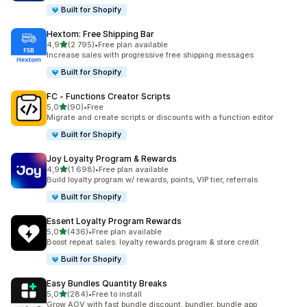
Built for Shopify
Hextom: Free Shipping Bar
/ 5 tähteä
4,9
(2 795)
•
Free plan available
2795 arvostelua yhteensä
Increase sales with progressive free shipping messages
Built for Shopify
FC ‑ Functions Creator Scripts
/ 5 tähteä
5,0
(90)
•
Free
90 arvostelua yhteensä
Migrate and create scripts or discounts with a function editor
Built for Shopify
Joy Loyalty Program & Rewards
/ 5 tähteä
4,9
(1 698)
•
Free plan available
1698 arvostelua yhteensä
Build loyalty program w/ rewards, points, VIP tier, referrals
Built for Shopify
Essent Loyalty Program Rewards
/ 5 tähteä
5,0
(436)
•
Free plan available
436 arvostelua yhteensä
Boost repeat sales: loyalty rewards program & store credit
Built for Shopify
Easy Bundles Quantity Breaks
/ 5 tähteä
5,0
(284)
•
Free to install
284 arvostelua yhteensä
Grow AOV with fast bundle discount, bundler, bundle app