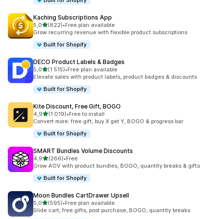
Built for Shopify
Kaching Subscriptions App
/ 5 tähteä
5,0
(822)
•
Free plan available
822 arvostelua yhteensä
Grow recurring revenue with flexible product subscriptions
Built for Shopify
DECO Product Labels & Badges
/ 5 tähteä
5,0
(1 515)
•
Free plan available
1515 arvostelua yhteensä
Elevate sales with product labels, product badges & discounts
Built for Shopify
Kite Discount, Free Gift, BOGO
/ 5 tähteä
4,9
(1 019)
•
Free to install
1019 arvostelua yhteensä
Convert more: free gift, buy X get Y, BOGO & progress bar
Built for Shopify
SMART Bundles Volume Discounts
/ 5 tähteä
4,9
(266)
•
Free
266 arvostelua yhteensä
Grow AOV with product bundles, BOGO, quantity breaks & gifts
Built for Shopify
Moon Bundles CartDrawer Upsell
/ 5 tähteä
5,0
(595)
•
Free plan available
595 arvostelua yhteensä
Slide cart, free gifts, post purchase, BOGO, quantity breaks