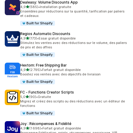
Dealeasy: Volume Discounts App
étoile(s) sur 5
4,9
(585)
•
Installation gratuite
585 avis au total
Ensembles pour réductions sur la quantité, tarification par paliers
et cadeaux.
Built for Shopify
Regios Automatic Discounts
étoile(s) sur 5
4,9
(173)
•
Essai gratuit disponible
173 avis au total
Stimulez les ventes avec des réductions sur le volume, des paliers
de prix et des offres
Built for Shopify
Hextom: Free Shipping Bar
étoile(s) sur 5
4,9
(2 795)
•
Forfait gratuit disponible
2795 avis au total
Boostez vos ventes avec des objectifs de livraison
Built for Shopify
FC ‑ Functions Creator Scripts
étoile(s) sur 5
5,0
(90)
•
Gratuite
90 avis au total
Migrez et créez des scripts ou des réductions avec un éditeur de
fonctions
Built for Shopify
Joy : Récompenses & Fidélité
étoile(s) sur 5
4,9
(1 698)
•
Forfait gratuit disponible
1698 avis au total
Programme fidélisation, points, récompenses, parrainage, VIP