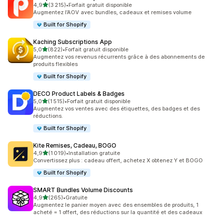
étoile(s) sur 5
4,9
(3 215)
•
Forfait gratuit disponible
3215 avis au total
Augmentez l’AOV avec bundles, cadeaux et remises volume
Built for Shopify
Kaching Subscriptions App
étoile(s) sur 5
5,0
(822)
•
Forfait gratuit disponible
822 avis au total
Augmentez vos revenus récurrents grâce à des abonnements de
produits flexibles
Built for Shopify
DECO Product Labels & Badges
étoile(s) sur 5
5,0
(1 515)
•
Forfait gratuit disponible
1515 avis au total
Augmentez vos ventes avec des étiquettes, des badges et des
réductions.
Built for Shopify
Kite Remises, Cadeau, BOGO
étoile(s) sur 5
4,9
(1 019)
•
Installation gratuite
1019 avis au total
Convertissez plus : cadeau offert, achetez X obtenez Y et BOGO
Built for Shopify
SMART Bundles Volume Discounts
étoile(s) sur 5
4,9
(265)
•
Gratuite
265 avis au total
Augmentez le panier moyen avec des ensembles de produits, 1
acheté = 1 offert, des réductions sur la quantité et des cadeaux