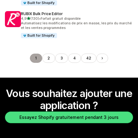
Built for Shopify
RUBIX Bulk Price Editor
étoile(s) sur 5
4,9
(130)
•
Forfait gratuit disponible
130 avis au total
Automatisez les modifications de prix en masse, les prix du marché
et les ventes programmées
Built for Shopify
1
2
3
4
42
Vous souhaitez ajouter une
application ?
Essayez Shopify gratuitement pendant 3 jours