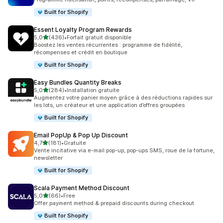
Built for Shopify
Essent Loyalty Program Rewards
étoile(s) sur 5
5,0
(436)
•
Forfait gratuit disponible
436 avis au total
Boostez les ventes récurrentes : programme de fidélité,
récompenses et crédit en boutique
Built for Shopify
Easy Bundles Quantity Breaks
étoile(s) sur 5
5,0
(284)
•
Installation gratuite
284 avis au total
Augmentez votre panier moyen grâce à des réductions rapides sur
les lots, un créateur et une application d’offres groupées
Built for Shopify
Email PopUp & Pop Up Discount
étoile(s) sur 5
4,7
(181)
•
Gratuite
181 avis au total
Vente incitative via e-mail pop-up, pop-ups SMS, roue de la fortune,
newsletter
Built for Shopify
Scala Payment Method Discount
étoile(s) sur 5
5,0
(66)
•
Free
66 avis au total
Offer payment method & prepaid discounts during checkout
Built for Shopify