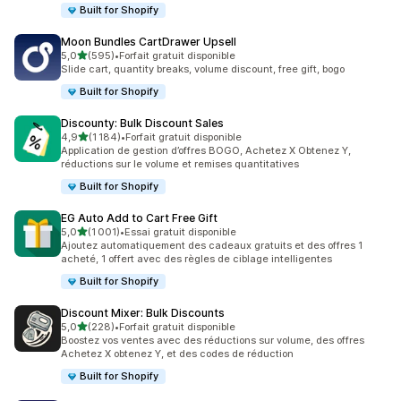
Built for Shopify
Moon Bundles CartDrawer Upsell
étoile(s) sur 5
5,0
(595)
•
Forfait gratuit disponible
595 avis au total
Slide cart, quantity breaks, volume discount, free gift, bogo
Built for Shopify
Discounty: Bulk Discount Sales
étoile(s) sur 5
4,9
(1 184)
•
Forfait gratuit disponible
1184 avis au total
Application de gestion d’offres BOGO, Achetez X Obtenez Y,
réductions sur le volume et remises quantitatives
Built for Shopify
EG Auto Add to Cart Free Gift
étoile(s) sur 5
5,0
(1 001)
•
Essai gratuit disponible
1001 avis au total
Ajoutez automatiquement des cadeaux gratuits et des offres 1
acheté, 1 offert avec des règles de ciblage intelligentes
Built for Shopify
Discount Mixer: Bulk Discounts
étoile(s) sur 5
5,0
(228)
•
Forfait gratuit disponible
228 avis au total
Boostez vos ventes avec des réductions sur volume, des offres
Achetez X obtenez Y, et des codes de réduction
Built for Shopify