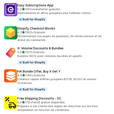
Easy Subscriptions App
étoile(s) sur 5
5,0
(191)
•
Installation gratuite
191 avis au total
Abonnements et offres groupées pour fidéliser clients
Built for Shopify
Shopify Checkout Blocks
étoile(s) sur 5
4,3
(180)
•
Gratuite
180 avis au total
Personnalisez vos pages de paiement, de remerciement et de
statut de commande
G: Volume Discounts & Bundles
étoile(s) sur 5
5,0
(107)
•
Gratuite
107 avis au total
Boostez l’AOV avec remises, bundles et upsells
Built for Shopify
HA Bundle Offer, Buy X Get Y
étoile(s) sur 5
4,9
(145)
•
Gratuite
145 avis au total
Créateur rapide d’offres groupées BYOB, BOGO et ventes
incitatives
Built for Shopify
Free Shipping Discounts ‑ SC
étoile(s) sur 5
5,0
(72)
•
Forfait gratuit disponible
72 avis au total
Proposez à vos clients des règles de réduction sur les frais
d’expédition en fonction de conditions