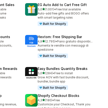
unt Sales
EG Auto Add to Cart Free Gift
stelle su 5
lable
5,0
(1.001)
•
Free trial available
1001 recensioni totali
olume
Auto-add free gifts and BOGO offers
reaks
with smart targeting rules
Built for Shopify
counts
Hextom: Free Shipping Bar
stelle su 5
ble
4,9
(2.795)
•
Piano gratuito disponibile
2795 recensioni totali
iscounts,
Aumenta le vendite con messaggi di
spedizione
Built for Shopify
am Rewards
Easy Bundles Quantity Breaks
stelle su 5
able
5,0
(284)
•
Free to install
284 recensioni totali
y rewards
Grow AOV with fast bundle discount,
bundler, bundle app
Built for Shopify
p
Shopify Checkout Blocks
stelle su 5
4,3
(180)
•
Free
180 recensioni totali
ing revenue,
Customize your Checkout, Thank you