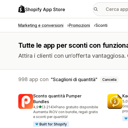
Shopify App Store
Marketing e conversioni
Promozioni
Sconti
Tutte le app per sconti con funzional
Attira i clienti con un’offerta vantaggiosa
998 app con
Scaglioni di quantità
Cancella
Sconto quantità Pumper
Ka
Bundles
5,0
822
Gro
stelle su 5
4,9
(3.214)
•
Piano gratuito disponibile
3214 recensioni totali
pro
Aumenta l’AOV con bundle, regali gratis
e sconti per quantità!
Built for Shopify