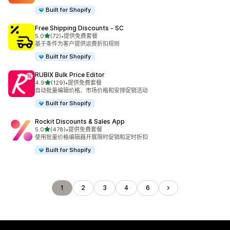
Built for Shopify
Free Shipping Discounts ‑ SC
星（满分 5 星）
5.0
(72)
•
提供免费套餐
总共 72 条评论
基于条件为客户提供运费折扣规则
Built for Shopify
RUBIX Bulk Price Editor
星（满分 5 星）
4.9
(129)
•
提供免费套餐
总共 129 条评论
自动批量编辑价格、市场价格和安排促销活动
Built for Shopify
Rockit Discounts & Sales App
星（满分 5 星）
5.0
(478)
•
提供免费套餐
总共 478 条评论
使用批量价格编辑器开展限时促销和定时折扣
Built for Shopify
1
2
3
4
6