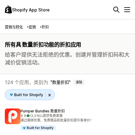
Shopify App Store
营销与转化
促销
折扣
所有具 数量折扣功能的折扣应用
给客户提供无法拒绝的优惠。创建并管理折扣码和大
减价促销活动。
124 个应用，类别为
数量折扣
清除
Built for Shopify
Pumper Bundles 数量折扣
星（满分 5 星）
4.9
(3,216)
•
提供免费套餐
总共 3216 条评论
通过捆绑优惠、免费赠品和批量折扣提升客单价！
Built for Shopify