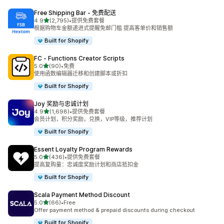
Free Shipping Bar ‑ 免费配送
星（满分 5 星）
4.9
(2,795)
•
提供免费套餐
总共 2795 条评论
根据购物车金额递进式提醒免邮门槛 提高客单价和销售额
Built for Shopify
FC ‑ Functions Creator Scripts
星（满分 5 星）
5.0
(90)
•
免费
总共 90 条评论
使用函数编辑器迁移和创建脚本或折扣
Built for Shopify
Joy 奖励与忠诚计划
星（满分 5 星）
4.9
(1,698)
•
提供免费套餐
总共 1698 条评论
会员计划，积分奖励，兑换，VIP等级，推荐计划
Built for Shopify
Essent Loyalty Program Rewards
星（满分 5 星）
5.0
(436)
•
提供免费套餐
总共 436 条评论
提高复购量：忠诚度奖励计划和商店抵扣金
Built for Shopify
Scala Payment Method Discount
星（满分 5 星）
5.0
(66)
•
Free
总共 66 条评论
Offer payment method & prepaid discounts during checkout
Built for Shopify