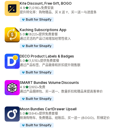
Kite Discount, Free Gift, BOGO
星（满分 5 星）
4.9
(1,018)
•
免费安装
总共 1018 条评论
提升转化率：购物赠品、买 X 送 Y、买一送一与进度条
Built for Shopify
Kaching Subscriptions App
星（满分 5 星）
5.0
(822)
•
提供免费套餐
总共 822 条评论
通过灵活的产品订阅增加经常性收入
Built for Shopify
DECO Product Labels & Badges
星（满分 5 星）
5.0
(1,515)
•
提供免费套餐
总共 1515 条评论
通过产品标签、产品徽章和折扣提升销售额
Built for Shopify
SMART Bundles Volume Discounts
星（满分 5 星）
4.9
(265)
•
免费
总共 265 条评论
通过产品捆绑包、买一送一、数量折扣和赠品来提高客单价
Built for Shopify
Moon Bundles CartDrawer Upsell
星（满分 5 星）
5.0
(594)
•
提供免费套餐
总共 594 条评论
侧滑购物车、免费赠品、结账后、买一送一 (BOGO)、阶梯定价
Built for Shopify