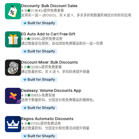
Discounty: Bulk Discount Sales
星（满分 5 星）
4.9
(1,184)
•
提供免费套餐
总共 1184 条评论
支持买一送一 (BOGO)、买 X 送 Y、多买多折和数量阶梯定价的折扣应用
Built for Shopify
EG Auto Add to Cart Free Gift
星（满分 5 星）
5.0
(999)
•
提供免费试用
总共 999 条评论
通过智能定位规则，自动添加免费赠品和买一送一优惠
Built for Shopify
Discount Mixer: Bulk Discounts
星（满分 5 星）
5.0
(228)
•
提供免费套餐
总共 228 条评论
通过批量折扣、买 X 送 Y、折扣码来提升销量
Built for Shopify
Dealeasy: Volume Discounts App
星（满分 5 星）
4.9
(585)
•
免费安装
总共 585 条评论
适用于数量折扣、分层定价和免费赠品的捆绑包。
Built for Shopify
Regios Automatic Discounts
星（满分 5 星）
4.9
(173)
•
提供免费试用
总共 173 条评论
通过数量折扣、分层定价和优惠活动提升销量
Built for Shopify