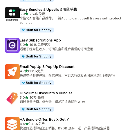
Easy Bundles & Upsells & 捆绑销售
星（满分 5 星）
5.0
(283)
•
免费
总共 283 条评论
个性化AI智能产品推荐，一键Add to cart upsell & cross sell, product
bundles
Built for Shopify
Easy Subscriptions App
星（满分 5 星）
5.0
(191)
•
免费安装
总共 191 条评论
适用于经常性收入、订阅礼盒和组合套餐的订阅应用
Built for Shopify
Email PopUp & Pop Up Discount
星（满分 5 星）
4.7
(181)
•
免费
总共 181 条评论
通过电子邮件弹窗、短信弹窗、幸运大转盘和新闻通讯进行追加销售
Built for Shopify
G: Volume Discounts & Bundles
星（满分 5 星）
5.0
(107)
•
免费
总共 107 条评论
通过批量折扣、组合购、赠品和加购提升 AOV
Built for Shopify
HA Bundle Offer, Buy X Get Y
星（满分 5 星）
4.9
(145)
•
免费
总共 145 条评论
快速打造捆绑包追加销售、BYOB 及买一送一产品捆绑包生成器